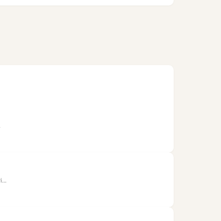
.
...