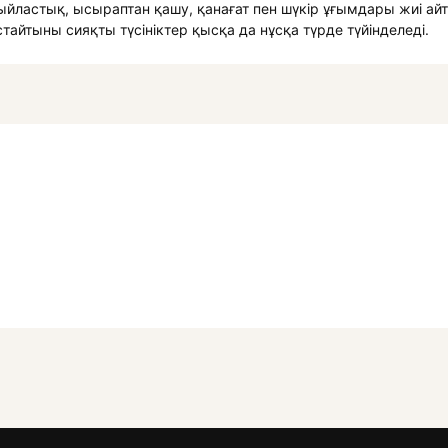
сыйластық, ысыраптан қашу, қанағат пен шүкір ұғымдары жиі а
айтыны сияқты түсініктер қысқа да нұсқа түрде түйінделеді.