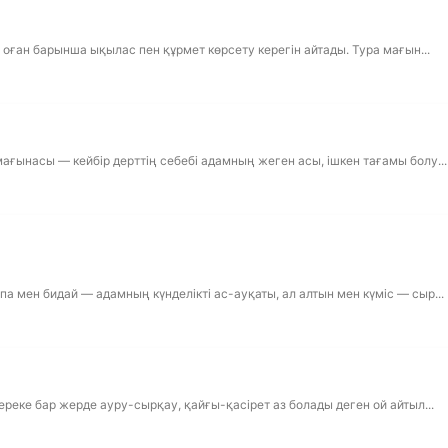
, оған барынша ықылас пен құрмет көрсету керегін айтады. Тура мағын...
ағынасы — кейбір дерттің себебі адамның жеген асы, ішкен тағамы болу...
а мен бидай — адамның күнделікті ас-ауқаты, ал алтын мен күміс — сыр...
ереке бар жерде ауру-сырқау, қайғы-қасірет аз болады деген ой айтыл...