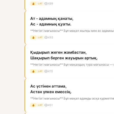
499
LAT
Ат - адамның қанаты,
Ас - адамның қуаты.
**Негізгі мағынасы** Бұл мақал жылқы мен ас адамның ө
493
LAT
Қыдырып жеген жамбастан,
Шақырып берген жауырын артық.
**Негізгі мағынасы** Бұл мақалдың тура мағынасы — 
470
LAT
Ас үстінен аттама,
Астан үлкен емессің.
**Негізгі мағынасы** Бұл мақал адамды асқа құрметпе
451
LAT