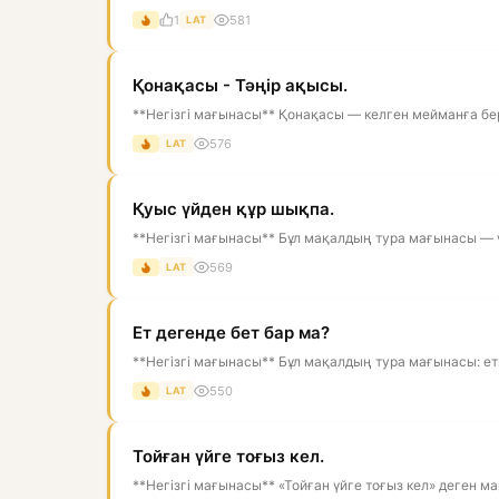
1
581
LAT
Қонақасы - Тәңір ақысы.
**Негізгі мағынасы** Қонақасы — келген мейманға бері
576
LAT
Қуыс үйден құр шықпа.
**Негізгі мағынасы** Бұл мақалдың тура мағынасы — үйг
569
LAT
Ет дегенде бет бар ма?
**Негізгі мағынасы** Бұл мақалдың тура мағынасы: етке
550
LAT
Тойған үйге тоғыз кел.
**Негізгі мағынасы** «Тойған үйге тоғыз кел» деген м