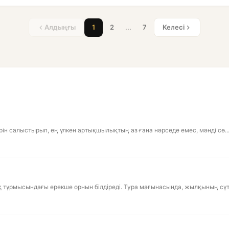
Алдыңғы
1
2
...
7
Келесі
ін салыстырып, ең үлкен артықшылықтың аз ғана нәрседе емес, мәнді сө..
 тұрмысындағы ерекше орнын білдіреді. Тура мағынасында, жылқының сүті