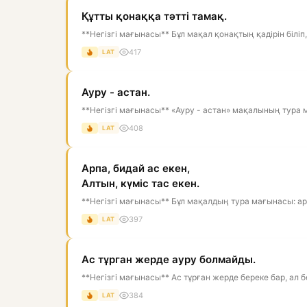
Құтты қонаққа тәтті тамақ.
**Негізгі мағынасы** Бұл мақал қонақтың қадірін біліп
417
LAT
Ауру - астан.
**Негізгі мағынасы** «Ауру - астан» мақалының тура м
408
LAT
Арпа, бидай ас екен,
Алтын, күміс тас екен.
**Негізгі мағынасы** Бұл мақалдың тура мағынасы: арп
397
LAT
Ас тұрган жерде ауру болмайды.
**Негізгі мағынасы** Ас тұрған жерде береке бар, ал б
384
LAT