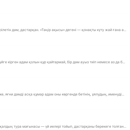
летін дәм, дастарқан. «Тәңір ақысы» дегені — қонақты күту жай ғана ә...
е кірген адам қолын құр қайтармай, бір дәм ауыз тиіп немесе аз да б...
, яғни дәмді асқа құмар адам оны көргенде бетінің, ұялудың, именуді...
ақалдың тура мағынасы — үй иелері тойып, дастарқаны берекеге толған...