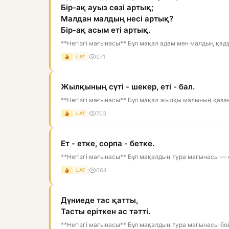
Бір-ақ ауыз сөзі артық;
Малдан малдың несі артық?
Бір-ақ асым еті артық.
**Негізгі мағынасы** Бұл мақал адам мен малдың қадір
971
LAT
Жылқының сүті - шекер, еті - бал.
**Негізгі мағынасы** Бұл мақал жылқы малының қазақ
703
LAT
Ет - етке, сорпа - бетке.
**Негізгі мағынасы** Бұл мақалдың тура мағынасы — е
664
LAT
Дүниеде тас қатты,
Тасты еріткен ас тәтті.
**Негізгі мағынасы** Бұл мақалдың тура мағынасы бой