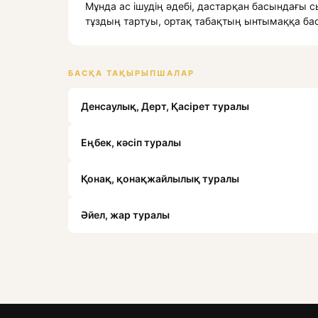
Мұнда ас ішудің әдебі, дастарқан басындағы 
тұздың тартуы, ортақ табақтың ынтымаққа баст
БАСҚА ТАҚЫРЫПШАЛАР
Денсаулық, Дерт, Қасірет туралы
Еңбек, кәсіп туралы
Қонақ, қонақжайлылық туралы
Әйел, жар туралы