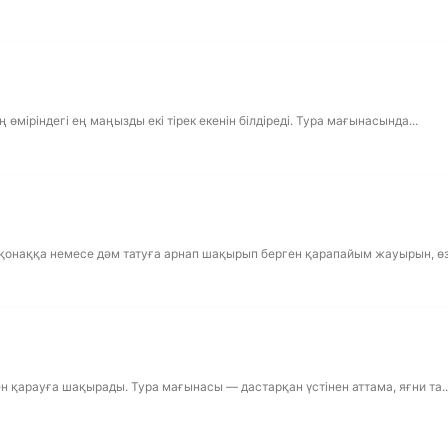
міріндегі ең маңызды екі тірек екенін білдіреді. Тура мағынасында...
қонаққа немесе дәм татуға арнап шақырып берген қарапайым жауырын, өз 
н қарауға шақырады. Тура мағынасы — дастарқан үстінен аттама, яғни та..