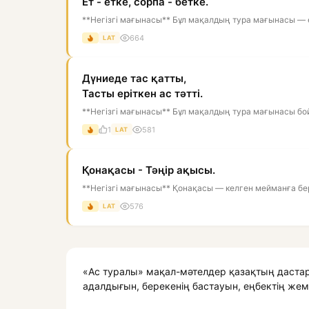
Ет - етке, сорпа - бетке.
**Негізгі мағынасы** Бұл мақалдың тура мағынасы — е
664
LAT
Дүниеде тас қатты,
Тасты еріткен ас тәтті.
**Негізгі мағынасы** Бұл мақалдың тура мағынасы бой
1
581
LAT
Қонақасы - Тәңір ақысы.
**Негізгі мағынасы** Қонақасы — келген мейманға бері
576
LAT
«Ас туралы» мақал-мәтелдер қазақтың дастарқ
адалдығын, берекенің бастауын, еңбектің жемі