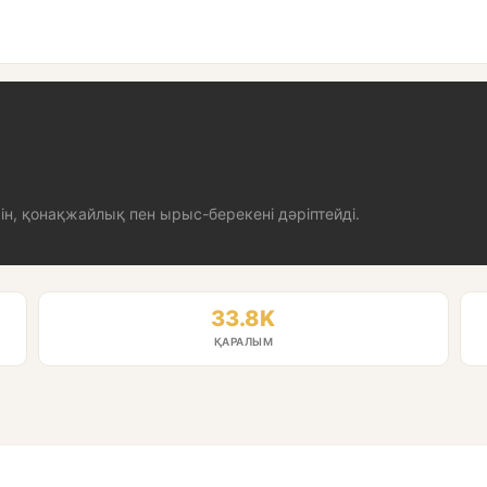
н, қонақжайлық пен ырыс-берекені дәріптейді.
33.8K
ҚАРАЛЫМ