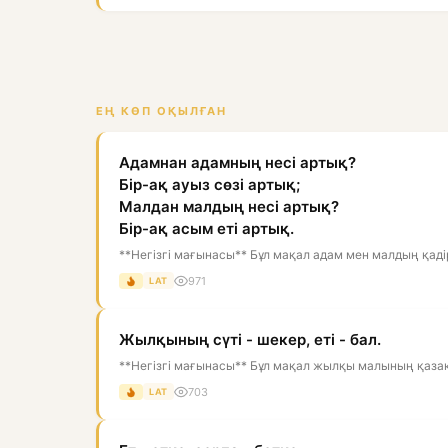
ЕҢ КӨП ОҚЫЛҒАН
Адамнан адамның несі артық?
Бір-ақ ауыз сөзі артық;
Малдан малдың несі артық?
Бір-ақ асым еті артық.
**Негізгі мағынасы** Бұл мақал адам мен малдың қадір
971
LAT
Жылқының сүті - шекер, еті - бал.
**Негізгі мағынасы** Бұл мақал жылқы малының қазақ
703
LAT