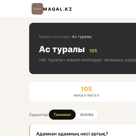
MAQAL.KZ
Мақал-мәтелдер
›
Ас туралы
Ас туралы
105
«Ас туралы» мақал-мәтелдер тағамның қадірі
105
МАҚАЛ-МӘТЕЛ
Танымал
Әліпби
Сұрыптау:
Адамнан адамның несі артық?