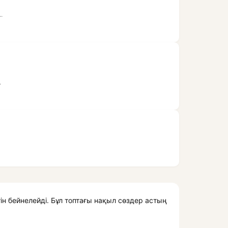
.
.
н бейнелейді. Бұл топтағы нақыл сөздер астың