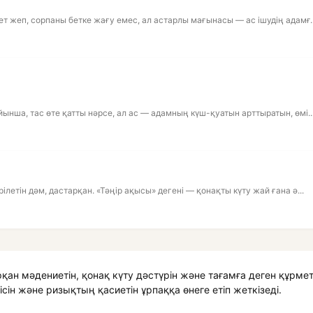
т жеп, сорпаны бетке жағу емес, ал астарлы мағынасы — ас ішудің адамғ..
ынша, тас өте қатты нәрсе, ал ас — адамның күш-қуатын арттыратын, өмі..
летін дәм, дастарқан. «Тәңір ақысы» дегені — қонақты күту жай ғана ә...
ан мәдениетін, қонақ күту дәстүрін және тағамға деген құрметі
сін және ризықтың қасиетін ұрпаққа өнеге етіп жеткізеді.