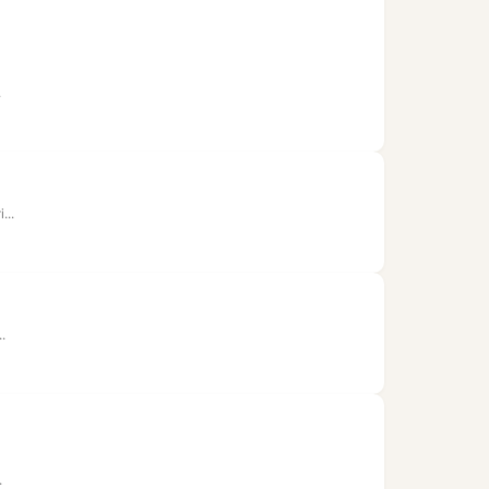
.
...
.
.