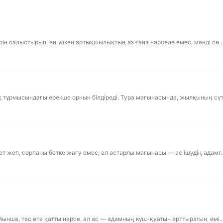
ін салыстырып, ең үлкен артықшылықтың аз ғана нәрседе емес, мәнді сө..
 тұрмысындағы ерекше орнын білдіреді. Тура мағынасында, жылқының сүті
т жеп, сорпаны бетке жағу емес, ал астарлы мағынасы — ас ішудің адамғ..
ынша, тас өте қатты нәрсе, ал ас — адамның күш-қуатын арттыратын, өмі..