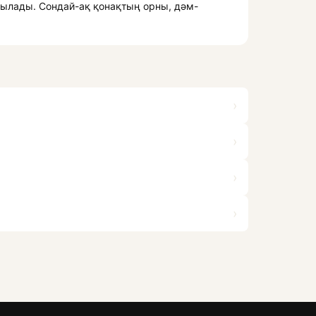
йтылады. Сондай-ақ қонақтың орны, дәм-
›
›
›
›