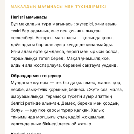
МАҚАЛДЫҢ МАҒЫНАСЫ МЕН ТҮСІНДІРМЕСІ
Негізгі мағынасы
Бұл мақалдың тура мағынасы: жүгерісі, яғни азық-
түлігі бар адамның қыс пен қиыншылықтан
сескенбеуі. Астарлы мағынасы — қолында қоры,
дайындығы бар жан ауыр күнде де қиналмайды.
Яғни адам ерте қамданса, еңбегі мен ырысы болса,
таршылыққа төтеп береді. Мақал үнемшілдікке,
алдын ала жоспарлауға, берекені сақтауға үндейді.
Образдар мен теңеулер
Мұндағы «жүгері» — тек бір дақыл емес, жалпы қор,
несібе, азық-түлік қорының бейнесі. «Жұт» сөзі малға,
шаруашылыққа, тұрмысқа түсетін ауыр апаттың
белгісі ретінде алынған. Демек, береке мен қордың
болуы — қауіпке қарсы тұрар қалқан. Халық
танымында молшылықтың қадірі жоқшылық
келгенде анық білінеді деген ой жатыр.