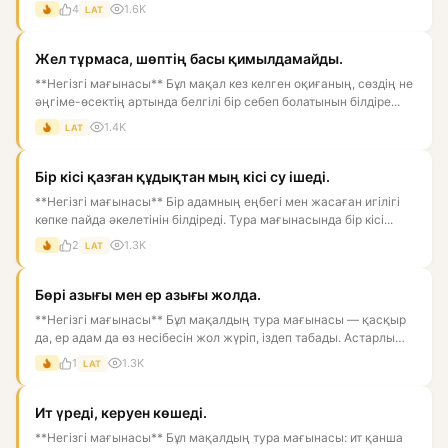
көп, он...
4
1.6K
LAT
Жел тұрмаса, шөптің басы қимылдамайды.
**Негізгі мағынасы** Бұл мақал кез келген оқиғаның, сөздің не
әңгіме-өсектің артында белгілі бір себеп болатынын білдіре...
1.4K
LAT
Бір кісі қазған құдықтан мың кісі су ішеді.
**Негізгі мағынасы** Бір адамның еңбегі мен жасаған игілігі
көпке пайда әкелетінін білдіреді. Тура мағынасында бір кісі...
2
1.3K
LAT
Бөрі азығы мен ер азығы жолда.
**Негізгі мағынасы** Бұл мақалдың тура мағынасы — қасқыр
да, ер адам да өз несібесін жол жүріп, іздеп табады. Астарлы
ма...
1
1.3K
LAT
Ит үреді, керуен көшеді.
**Негізгі мағынасы** Бұл мақалдың тура мағынасы: ит қанша