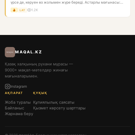
үрсе де, керуен өз жолымен жүре береді. Астарлы мағынасы:
біре...
1.2K
LAT
MAQAL.KZ
Қазақ халқының рухани мұрасы —
9000+ мақал-мәтелдер жинағы
мағыналарымен.
Instagram
АҚПАРАТ
ҚҰҚЫҚ
Жоба туралы
Құпиялылық саясаты
Байланыс
Қызмет көрсету шарттары
Жарнама беру