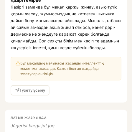
Қазіргі өмірде
Қазіргі заманда бұл мақал қаржы жинау, азық-түлік
қорын жасау, жұмыссыздық не күтпеген шығынға
дайын болу мағынасында айтылады. Мысалы, отбасы
ай сайын аз-аздан ақша жинап отырса, кенет дәрі-
дәрмекке не жөндеуге қаражат керек болғанда
қиналмайды. Сол сияқты білім мен кәсіп те адамның
«жүгерісі» іспетті, қиын кезде сүйеніш болады.
Бұл мақалдың мағынасы жасанды интеллекттің
көмегімен жасалды. Қажет болған жағдайда
түзетулер енгізіңіз.
Түзету ұсыну
ЛАТЫН ЖАЗУЫНДА
Júgerisi barǵa jut joq.