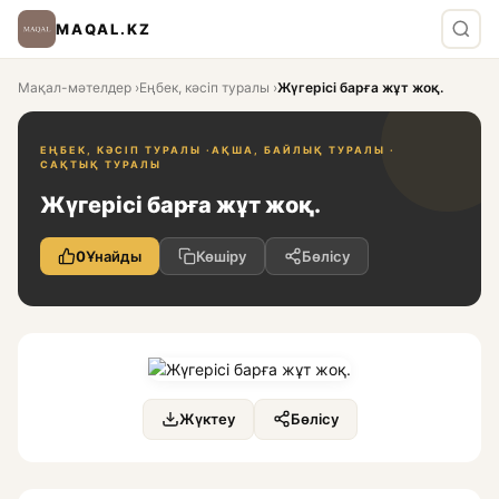
MAQAL.KZ
Мақал-мәтелдер
›
Еңбек, кәсіп туралы
›
Жүгерісі барға жұт жоқ.
ЕҢБЕК, КӘСІП ТУРАЛЫ ·
АҚША, БАЙЛЫҚ ТУРАЛЫ ·
САҚТЫҚ ТУРАЛЫ
Жүгерісі барға жұт жоқ.
0
Ұнайды
Көшіру
Бөлісу
Жүктеу
Бөлісу