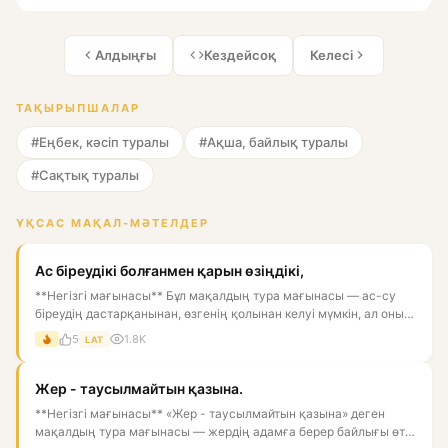
Алдыңғы
Кездейсоқ
Келесі
ТАҚЫРЫПШАЛАР
#Еңбек, кәсіп туралы
#Ақша, байлық туралы
#Сақтық туралы
ҰҚСАС МАҚАЛ-МӘТЕЛДЕР
Ас біреудікі болғанмен қарын өзіңдікі,
**Негізгі мағынасы** Бұл мақалдың тура мағынасы — ас-су
біреудің дастарқанынан, өзгенің қолынан келуі мүмкін, ал оны
қор...
5
1.8K
LAT
Жер - таусылмайтын қазына.
**Негізгі мағынасы** «Жер - таусылмайтын қазына» деген
мақалдың тура мағынасы — жердің адамға берер байлығы өте