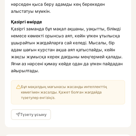
нәрседен қыса беру адамды кең берекеден
алыстатуы мүмкін.
Қазіргі өмірде
Қазіргі заманда бұл мақал ақшаны, уақытты, білімді
немесе көмекті орынсыз аяп, кейін үлкен ұтылысқа
ұшырайтын жағдайларға сай келеді. Мысалы, бір
адам шағын курстан ақша аяп қатыспайды, кейін
жақсы жұмысқа керек дағдыны меңгермей қалады.
Яғни аз нәрсені қимау кейде одан да үлкен пайдадан
айырылтады.
Бұл мақалдың мағынасы жасанды интеллекттің
көмегімен жасалды. Қажет болған жағдайда
түзетулер енгізіңіз.
Түзету ұсыну