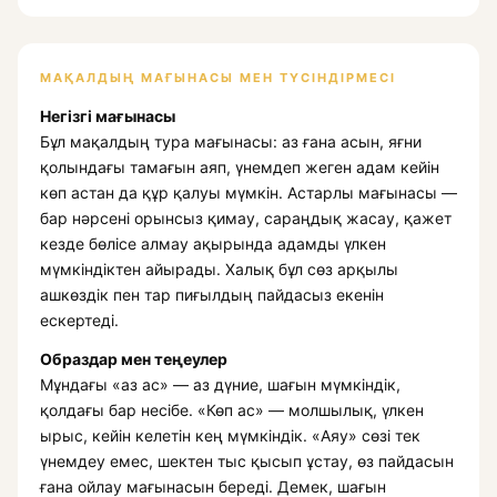
МАҚАЛДЫҢ МАҒЫНАСЫ МЕН ТҮСІНДІРМЕСІ
Негізгі мағынасы
Бұл мақалдың тура мағынасы: аз ғана асын, яғни
қолындағы тамағын аяп, үнемдеп жеген адам кейін
көп астан да құр қалуы мүмкін. Астарлы мағынасы —
бар нәрсені орынсыз қимау, сараңдық жасау, қажет
кезде бөлісе алмау ақырында адамды үлкен
мүмкіндіктен айырады. Халық бұл сөз арқылы
ашкөздік пен тар пиғылдың пайдасыз екенін
ескертеді.
Образдар мен теңеулер
Мұндағы «аз ас» — аз дүние, шағын мүмкіндік,
қолдағы бар несібе. «Көп ас» — молшылық, үлкен
ырыс, кейін келетін кең мүмкіндік. «Аяу» сөзі тек
үнемдеу емес, шектен тыс қысып ұстау, өз пайдасын
ғана ойлау мағынасын береді. Демек, шағын