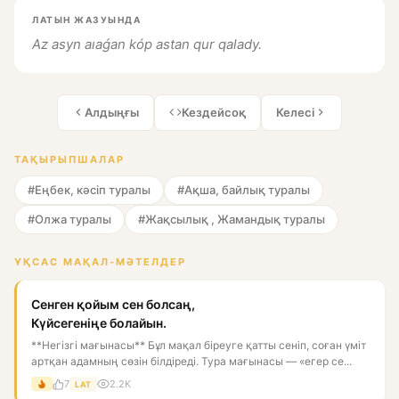
ЛАТЫН ЖАЗУЫНДА
Az asyn aıaǵan kóp astan qur qalady.
Алдыңғы
Кездейсоқ
Келесі
ТАҚЫРЫПШАЛАР
#Еңбек, кәсіп туралы
#Ақша, байлық туралы
#Олжа туралы
#Жақсылық , Жамандық туралы
ҰҚСАС МАҚАЛ-МӘТЕЛДЕР
Сенген қойым сен болсаң,
Күйсегеніңе болайын.
**Негізгі мағынасы** Бұл мақал біреуге қатты сеніп, соған үміт
артқан адамның сөзін білдіреді. Тура мағынасы — «егер се...
7
2.2K
LAT