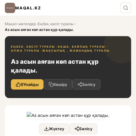
MAQAL.KZ
Мақал-мәтелдер
›
Еңбек, кәсіп туралы
›
Аз асын аяған көп астан құр қалады.
ЕҢБЕК, КӘСІП ТУРАЛЫ ·
АҚША, БАЙЛЫҚ ТУРАЛЫ ·
ОЛЖА ТУРАЛЫ ·
ЖАҚСЫЛЫҚ , ЖАМАНДЫҚ ТУРАЛЫ
Аз асын аяған көп астан құр
қалады.
0
Ұнайды
Көшіру
Бөлісу
Жүктеу
Бөлісу