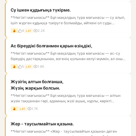
Су ішкен құдығыңа түкірме.
**Негізгі мағынасы** Бұл мақалдың тура мағынасы — су алып,
ішіп жүрген құдыққа түкіруге болмайды, өйткені ол суды
ластай...
4
2.2K
LAT
Ас біреудікі болғанмен қарын өзіңдікі,
**Негізгі мағынасы** Бұл мақалдың тура мағынасы — ас-су
біреудің дастарқанынан, өзгенің қолынан келуі мүмкін, ал оны
қор...
5
1.8K
LAT
Жүзігің алтын болғанша,
Жүзің жарқын болсын.
**Негізгі мағынасы** Бұл мақалдың тура мағынасы — алтын
жүзік таққаннан гөрі, адамның жүзі ашық, нұрлы, көрікті
болғаны...
1.7K
LAT
Жер - таусылмайтын қазына.
**Негізгі мағынасы** «Жер - таусылмайтын қазына» деген