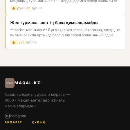
мақалдың тура мағынасы — жердің адамға берер байлығы өте
көп, он...
4
1.6K
LAT
Жел тұрмаса, шөптің басы қимылдамайды.
**Негізгі мағынасы** Бұл мақал кез келген оқиғаның, сөздің не
әңгіме-өсектің артында белгілі бір себеп болатынын білдіре...
1.4K
LAT
MAQAL.KZ
Қазақ халқының рухани мұрасы —
9000+ мақал-мәтелдер жинағы
мағыналарымен.
Instagram
АҚПАРАТ
ҚҰҚЫҚ