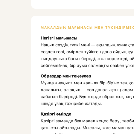
МАҚАЛДЫҢ МАҒЫНАСЫ МЕН ТҮСІНДІРМЕС
Негізгі мағынасы
Нақыл сөздің түпкі мәні — ақылдың жинақтал
сөзден гөрі, өмірден түйілген дана ойдың қ
тыңдаушыға бағыт береді, жол көрсетеді, 
сөйлемей-ақ, бір ауыз салмақты сөзбен үлке
Образдар мен теңеулер
Мұнда «нақыл» мен «ақыл» бір-біріне тең қ
даналығы, ал ақыл — сол даналықтың адам с
сабағын білдіреді. Бұл жерде образ жоқтың қ
ішінде ұзақ тәжірибе жатады.
Қазіргі өмірде
Қазіргі заманда бұл мақал кеңес беру, тәрбие
қатысты айтылады. Мысалы, жас маман қателі