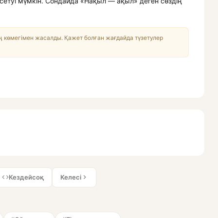
сетуі мүмкін. Сондайда «Нақыл — ақыл» деген сөздің
 көмегімен жасалды. Қажет болған жағдайда түзетулер
Кездейсоқ
Келесі