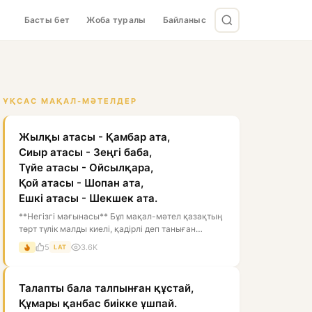
Басты бет
Жоба туралы
Байланыс
ҰҚСАС МАҚАЛ-МӘТЕЛДЕР
Жылқы атасы - Қамбар ата,
Сиыр атасы - Зеңгі баба,
Түйе атасы - Ойсылқара,
Қой атасы - Шопан ата,
Ешкі атасы - Шекшек ата.
**Негізгі мағынасы** Бұл мақал-мәтел қазақтың
төрт түлік малды киелі, қадірлі деп таныған
дүниетанымын білдіреді. Мұнда...
5
3.6K
LAT
Талапты бала талпынған құстай,
Құмары қанбас биікке ұшпай.