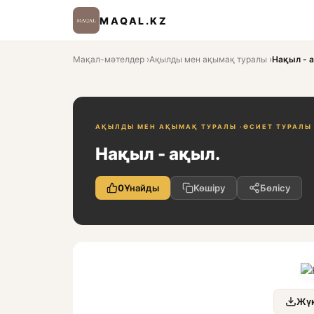
MAQAL.KZ
Мақал-мәтелдер
›
Ақылды мен ақымақ туралы
›
Нақыл - 
АҚЫЛДЫ МЕН АҚЫМАҚ ТУРАЛЫ ·
ӨСИЕТ ТУРАЛЫ 
Нақыл - ақыл.
0
Ұнайды
Көшіру
Бөлісу
Жүк