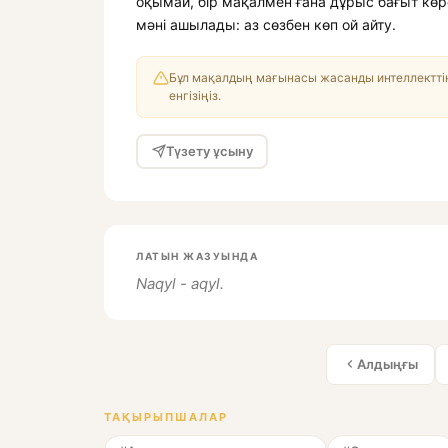
оқымай, бір мақалмен ғана дұрыс бағыт көр
мәні ашылады: аз сөзбен көп ой айту.
Бұл мақалдың мағынасы жасанды интеллекттің
енгізіңіз.
Түзету ұсыну
ЛАТЫН ЖАЗУЫНДА
Naqyl - aqyl.
Алдыңғы
ТАҚЫРЫПШАЛАР