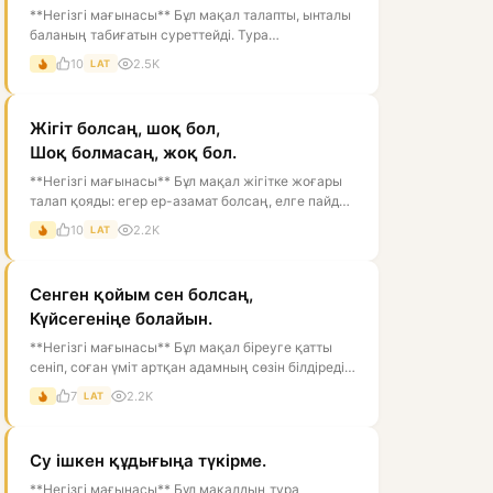
**Негізгі мағынасы** Бұл мақал талапты, ынталы
баланың табиғатын суреттейді. Тура
мағынасында құс қанат қағып, биікке ұм...
10
2.5K
LAT
Жігіт болсаң, шоқ бол,
Шоқ болмасаң, жоқ бол.
**Негізгі мағынасы** Бұл мақал жігітке жоғары
талап қояды: егер ер-азамат болсаң, елге пайдаң
тиетін, мінезі мықты, ісі...
10
2.2K
LAT
Сенген қойым сен болсаң,
Күйсегеніңе болайын.
**Негізгі мағынасы** Бұл мақал біреуге қатты
сеніп, соған үміт артқан адамның сөзін білдіреді.
Тура мағынасы — «егер се...
7
2.2K
LAT
Су ішкен құдығыңа түкірме.
**Негізгі мағынасы** Бұл мақалдың тура