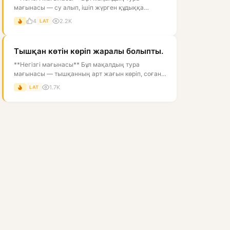
мағынасы — су алып, ішіп жүрген құдыққа
түкіруге болмайды, өйткені ол суды ластай...
4
2.2K
LAT
Тышқан көтін көріп жаралы болыпты.
**Негізгі мағынасы** Бұл мақалдың тура
мағынасы — тышқанның арт жағын көріп, соған
жарақат алғандай болуы. Астарлы мағын...
1.7K
LAT