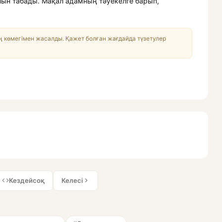
олын табады. Мақал адамның тәуекелге барып,
 көмегімен жасалды. Қажет болған жағдайда түзетулер
Кездейсоқ
Келесі