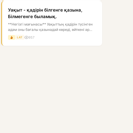
Уақыт - қадірін білгенге қазына,
Білмегенге быламық.
**Негізгі мағынасы** Уақыттың қадірін түсінген
адам оны бағалы қазынадай көреді, өйткені әр
сәтті тиімді пайдалану өмірд...
957
LAT