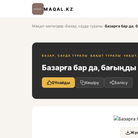
MAQAL.KZ
Мақал-мәтелдер
›
Базар, сауда туралы
›
Базарға бар да, 
БАЗАР, САУДА ТУРАЛЫ ·
БАҚЫТ ТУРАЛЫ ·
УАҚЫТ
Базарға бар да, бағыңды
0
Ұнайды
Көшіру
Бөлісу
Жүк