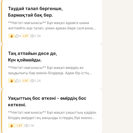
Таудай талап бергенше,
Бармақтай бақ бер.
**Негізгі мағынасы** Бұл мақал адамға шама
жетпейтін зор талап, үлкен арман бере салғаннан
гөрі, соған сәйкес келетін ба...
4
1.3K
LAT
Таң атпайын десе де,
Күн қоймайды.
**Негізгі мағынасы** Бұл мақал өмірдің өз
заңдылығы бар екенін білдіреді. Адам бір істің
болуын қаламаса да, табиғат пен...
2
1.2K
LAT
Уақыттың бос өткені - өмірдің бос
кеткені.
**Негізгі мағынасы** Бұл мақал уақыттың қадірін
білудің өмірдегі ең маңызды істердің бірі екенін
айтады. Тура мағынасынд...
1.1K
LAT