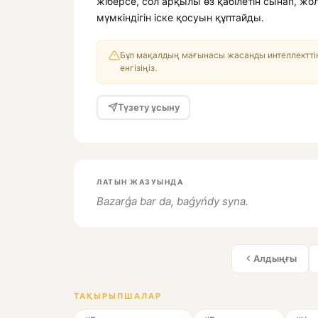
жіберсе, сол арқылы өз қабілетін сынап, ж
мүмкіндігін іске қосуын құптайды.
Бұл мақалдың мағынасы жасанды интеллекттің
енгізіңіз.
Түзету ұсыну
ЛАТЫН ЖАЗУЫНДА
Bazarǵa bar da, baǵyńdy syna.
Алдыңғы
ТАҚЫРЫПШАЛАР