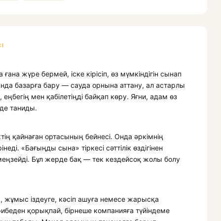
І
ана жүре бермей, іске кірісіп, өз мүмкіндігін сынап
ында базарға бару — сауда орнына аттану, ал астарлы
ңбегің мен қабілетіңді байқап көру. Яғни, адам өз
де таниды.
ктің қайнаған ортасының бейнесі. Онда әркімнің
рінеді. «Бағыңды сына» тіркесі сәттілік өздігінен
еңзейді. Бұл жерде бақ — тек кездейсоқ жолы болу
ға, жұмыс іздеуге, кәсіп ашуға немесе жарысқа
рибеден қорықпай, бірнеше компанияға түйіндеме