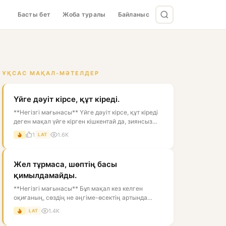
Басты бет
Жоба туралы
Байланыс
ҰҚСАС МАҚАЛ-МӘТЕЛДЕР
Үйге дәуіт кірсе, құт кіреді.
**Негізгі мағынасы** Үйге дәуіт кірсе, құт кіреді
деген мақал үйге кірген кішкентай да, зиянсыз
жәндікті жақсылықтың бел...
1
1.6K
LAT
Жел тұрмаса, шөптің басы
қимылдамайды.
**Негізгі мағынасы** Бұл мақал кез келген
оқиғаның, сөздің не әңгіме-өсектің артында
белгілі бір себеп болатынын білдіре...
1.4K
LAT