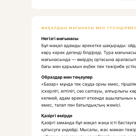
МАҚАЛДЫҢ МАҒЫНАСЫ МЕН ТҮСІНДІРМЕС
Негізгі мағынасы
Бұл мақал адамды әрекетке шақырады: ойда ғ
көру керек дегенді білдіреді. Тура мағынас
мағынасында — өмірдің ортасына араласып, е
бағы мен қарымын еңбек пен тәжірибе үстін
Образдар мен теңеулер
«Базар» мұнда тек сауда орны емес, тіршілі
іскерлігі, ептілігі, сөз саптауы, алғырлығы кө
келмей, адам әрекет еткенде ашылатынын м
емес, талап пен батылдықтың жемісі.
Қазіргі өмірде
Қазіргі заманда бұл мақал жаңа істі бастау
қатысуға үндейді. Мысалы, жас маман тәжі