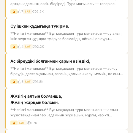
артқан адамның сөзін білдіреді. Тура мағынасы — «егер се...
7
2.2K
LAT
Су ішкен құдығыңа түкірме.
**Негізгі мағынасы** Бұл мақалдың тура мағынасы — су алып,
ішіп жүрген құдыққа түкіруге болмайды, өйткені ол суды
ластай...
4
2.2K
LAT
Ас біреудікі болғанмен қарын өзіңдікі,
**Негізгі мағынасы** Бұл мақалдың тура мағынасы — ас-су
біреудің дастарқанынан, өзгенің қолынан келуі мүмкін, ал оны
қор...
5
1.8K
LAT
Жүзігің алтын болғанша,
Жүзің жарқын болсын.
**Негізгі мағынасы** Бұл мақалдың тура мағынасы — алтын
жүзік таққаннан гөрі, адамның жүзі ашық, нұрлы, көрікті
болғаны...
1.7K
LAT