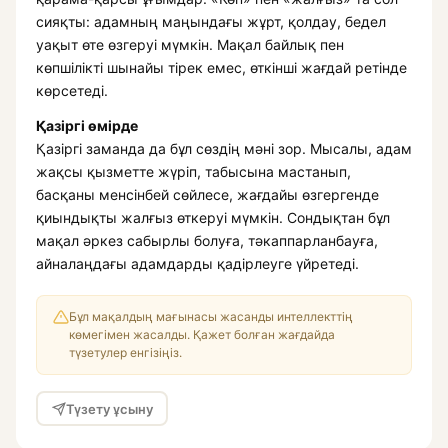
сияқты: адамның маңындағы жұрт, қолдау, бедел
уақыт өте өзгеруі мүмкін. Мақал байлық пен
көпшілікті шынайы тірек емес, өткінші жағдай ретінде
көрсетеді.
Қазіргі өмірде
Қазіргі заманда да бұл сөздің мәні зор. Мысалы, адам
жақсы қызметте жүріп, табысына мастанып,
басқаны менсінбей сөйлесе, жағдайы өзгергенде
қиындықты жалғыз өткеруі мүмкін. Сондықтан бұл
мақал әркез сабырлы болуға, тәкаппарланбауға,
айналаңдағы адамдарды қадірлеуге үйретеді.
Бұл мақалдың мағынасы жасанды интеллекттің
көмегімен жасалды. Қажет болған жағдайда
түзетулер енгізіңіз.
Түзету ұсыну