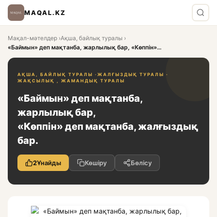
MAQAL.KZ
Мақал-мәтелдер
›
Ақша, байлық туралы
›
«Баймын» деп мақтанба, жарлылық бар, «Көппін»...
АҚША, БАЙЛЫҚ ТУРАЛЫ ·
ЖАЛҒЫЗДЫҚ ТУРАЛЫ ·
ЖАҚСЫЛЫҚ , ЖАМАНДЫҚ ТУРАЛЫ
«Баймын» деп мақтанба,
жарлылық бар,
«Көппін» деп мақтанба, жалғыздық
бар.
2
Ұнайды
Көшіру
Бөлісу