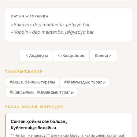
ЛАТЫН ЖАЗУЫНДА
«Baımyn» dep maqtanba, jarlylyq bar,
«Kóppin» dep maqtanba, jalǵyzdyq bar.
Алдыңғы
Кездейсоқ
Келесі
ТАҚЫРЫПШАЛАР
#Ақша, байлық туралы
#Жалғыздық туралы
#Жақсылық , Жамандық туралы
ҰҚСАС МАҚАЛ-МӘТЕЛДЕР
Сенген қойым сен болсаң,
Күйсегеніңе болайын.
**Негізгі мағынасы** Бұл мақал біреуге қатты сеніп, соған үміт