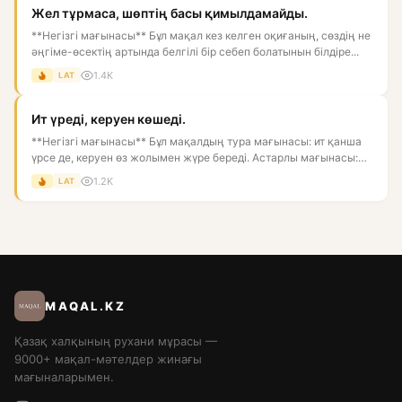
Жел тұрмаса, шөптің басы қимылдамайды.
**Негізгі мағынасы** Бұл мақал кез келген оқиғаның, сөздің не
әңгіме-өсектің артында белгілі бір себеп болатынын білдіре...
1.4K
LAT
Ит үреді, керуен көшеді.
**Негізгі мағынасы** Бұл мақалдың тура мағынасы: ит қанша
үрсе де, керуен өз жолымен жүре береді. Астарлы мағынасы:
біре...
1.2K
LAT
MAQAL.KZ
Қазақ халқының рухани мұрасы —
9000+ мақал-мәтелдер жинағы
мағыналарымен.