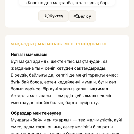
Жүктеу
Бөлісу
МАҚАЛДЫҢ МАҒЫНАСЫ МЕН ТҮСІНДІРМЕСІ
Негізгі мағынасы
Бұл мақал адамды шектен тыс мақтанудан, өз
жағдайына тым сеніп кетуден сақтандырады.
Біреудің байлығы да, көптігі де мәңгі тұрақты емес:
бүгін бай болса, ертең кедейленуі мүмкін, бүгін көп
болып көрінсе, бір күні жалғыз қалуы ықтимал.
Астарлы мағынасы — өмірдің құбылмалы екенін
ұмытпау, кішіпейіл болып, барға шүкір ету.
Образдар мен теңеулер
Мұндағы «бай» мен «жарлы» — тек мал-мүліктің күйі
емес, адам тағдырының өзгермелілігін білдіретін
қарама-қарсы ұғымдар. «Көп» пен «жалғыз» та сол