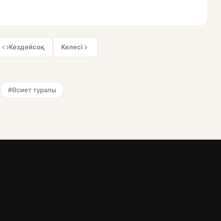
Кездейсоқ
Келесі
#Өсиет туралы