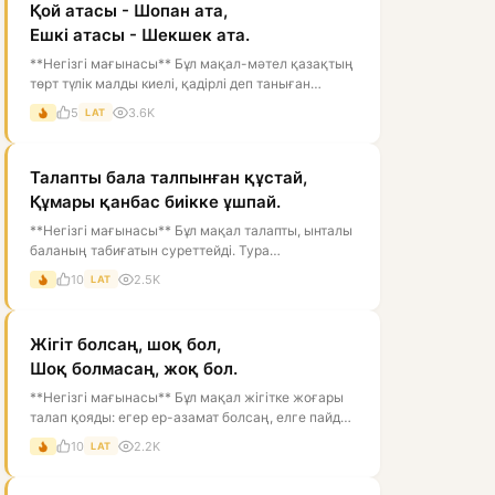
Қой атасы - Шопан ата,
Ешкі атасы - Шекшек ата.
**Негізгі мағынасы** Бұл мақал-мәтел қазақтың
төрт түлік малды киелі, қадірлі деп таныған
дүниетанымын білдіреді. Мұнда...
5
3.6K
LAT
Талапты бала талпынған құстай,
Құмары қанбас биікке ұшпай.
**Негізгі мағынасы** Бұл мақал талапты, ынталы
баланың табиғатын суреттейді. Тура
мағынасында құс қанат қағып, биікке ұм...
10
2.5K
LAT
Жігіт болсаң, шоқ бол,
Шоқ болмасаң, жоқ бол.
**Негізгі мағынасы** Бұл мақал жігітке жоғары
талап қояды: егер ер-азамат болсаң, елге пайдаң
тиетін, мінезі мықты, ісі...
10
2.2K
LAT