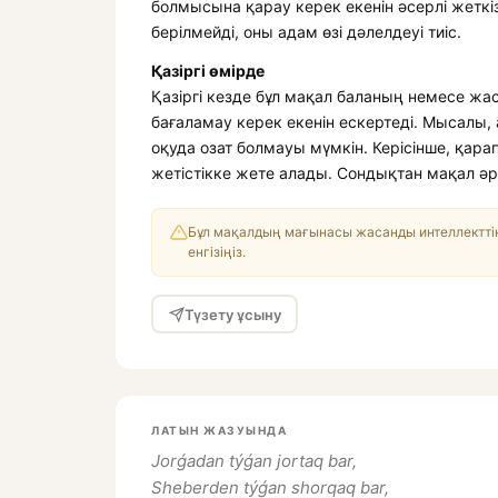
болмысына қарау керек екенін әсерлі жеткі
берілмейді, оны адам өзі дәлелдеуі тиіс.
Қазіргі өмірде
Қазіргі кезде бұл мақал баланың немесе жас
бағаламау керек екенін ескертеді. Мысалы, 
оқуда озат болмауы мүмкін. Керісінше, қа
жетістікке жете алады. Сондықтан мақал әр
Бұл мақалдың мағынасы жасанды интеллекттің
енгізіңіз.
Түзету ұсыну
ЛАТЫН ЖАЗУЫНДА
Jorǵadan týǵan jortaq bar,
Sheberden týǵan shorqaq bar,