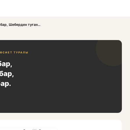
бар, Шеберден туған...
ӨСИЕТ ТУРАЛЫ
бар,
бар,
ар.