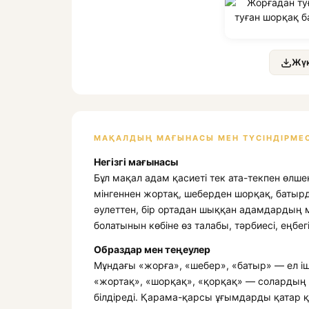
Жүк
МАҚАЛДЫҢ МАҒЫНАСЫ МЕН ТҮСІНДІРМЕС
Негізгі мағынасы
Бұл мақал адам қасиеті тек ата-текпен өлш
мінгеннен жортақ, шеберден шорқақ, батыр
әулеттен, бір ортадан шыққан адамдардың м
болатынын көбіне өз талабы, тәрбиесі, еңбе
Образдар мен теңеулер
Мұндағы «жорға», «шебер», «батыр» — ел ішін
«жортақ», «шорқақ», «қорқақ» — солардың ке
білдіреді. Қарама-қарсы ұғымдарды қатар 