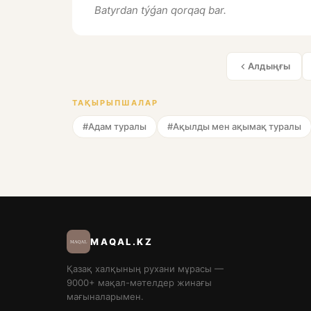
Batyrdan týǵan qorqaq bar.
Алдыңғы
ТАҚЫРЫПШАЛАР
#Адам туралы
#Ақылды мен ақымақ туралы
MAQAL.KZ
Қазақ халқының рухани мұрасы —
9000+ мақал-мәтелдер жинағы
мағыналарымен.