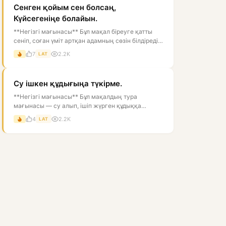
Сенген қойым сен болсаң,
Күйсегеніңе болайын.
**Негізгі мағынасы** Бұл мақал біреуге қатты
сеніп, соған үміт артқан адамның сөзін білдіреді.
Тура мағынасы — «егер се...
7
2.2K
LAT
Су ішкен құдығыңа түкірме.
**Негізгі мағынасы** Бұл мақалдың тура
мағынасы — су алып, ішіп жүрген құдыққа
түкіруге болмайды, өйткені ол суды ластай...
4
2.2K
LAT