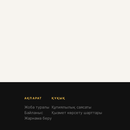
АҚПАРАТ
ҚҰҚЫҚ
Жоба туралы
Құпиялылық саясаты
Байланыс
Қызмет көрсету шарттары
Жарнама беру