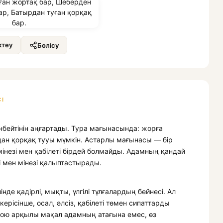
теу
Бөлісу
І
енбейтінін аңғартады. Тура мағынасында: жорға
дан қорқақ тууы мүмкін. Астарлы мағынасы — бір
інезі мен қабілеті бірдей болмайды. Адамның қандай
гі мен мінезі қалыптастырады.
де қадірлі, мықты, үлгілі тұлғалардың бейнесі. Ал
рісінше, осал, әлсіз, қабілеті төмен сипаттарды
қою арқылы мақал адамның атағына емес, өз