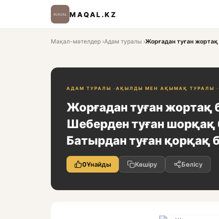
MAQAL.KZ
Мақал-мәтелдер
›
Адам туралы
›
Жорғадан туған жортақ 
АДАМ ТУРАЛЫ ·
АҚЫЛДЫ МЕН АҚЫМАҚ ТУРАЛЫ ·
Жорғадан туған жортақ 
Шеберден туған шорқақ 
Батырдан туған қорқақ б
0
Ұнайды
Көшіру
Бөлісу