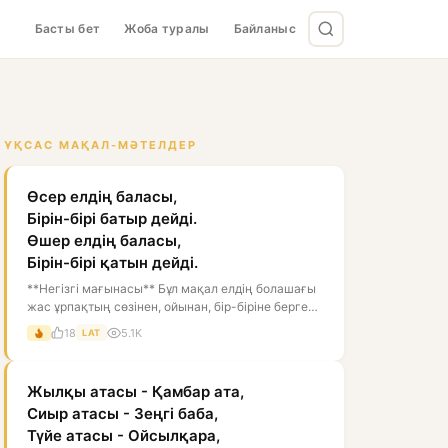
Басты бет
Жоба туралы
Байланыс
ҰҚСАС МАҚАЛ-МӘТЕЛДЕР
Өсер елдің баласы,
Бірін-бірі батыр дейді.
Өшер елдің баласы,
Бірін-бірі қатын дейді.
**Негізгі мағынасы** Бұл мақал елдің болашағы
жас ұрпақтың сөзінен, ойынан, бір-біріне берген
бағасынан білінеді дегенді...
18
5.1K
LAT
Жылқы атасы - Қамбар ата,
Сиыр атасы - Зеңгі баба,
Түйе атасы - Ойсылқара,