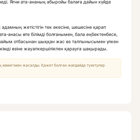
зеді. Яғни ата-ананың абыройы балаға дайын күйде
 адамның жетістігін тек әкесіне, шешесіне қарап
ата-анасы өте білімді болғанымен, бала еңбектенбесе,
рапайым отбасынан шыққан жас өз талпынысымен үлкен
кімді өзіне жауапкершілікпен қарауға шақырады.
 көмегімен жасалды. Қажет болған жағдайда түзетулер