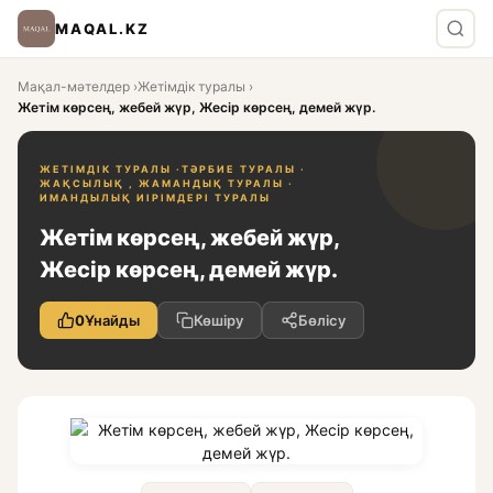
MAQAL.KZ
Мақал-мәтелдер
›
Жетімдік туралы
›
Жетім көрсең, жебей жүр, Жесір көрсең, демей жүр.
ЖЕТІМДІК ТУРАЛЫ ·
ТӘРБИЕ ТУРАЛЫ ·
ЖАҚСЫЛЫҚ , ЖАМАНДЫҚ ТУРАЛЫ ·
ИМАНДЫЛЫҚ ИІРІМДЕРІ ТУРАЛЫ
Жетім көрсең, жебей жүр,
Жесір көрсең, демей жүр.
0
Ұнайды
Көшіру
Бөлісу