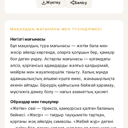
Жүктеу
Бөлісу
МАҚАЛДЫҢ МАҒЫНАСЫ МЕН ТҮСІНДІРМЕСІ
Негізгі мағынасы
Бұл мақалдың тура мағынасы — жетім бала мен
жесір әйелді көргенде, оларға қолұшын бер, қамқор
бол деген үндеу. Астарлы мағынасы — қоғамдағы
әлсіз, қорғансыз адамдарды жалғыз қалдырмай,
мейірім мен жауапкершілік таныту. Халық мұнда
адамшылықтың өлшемі күште емес, жанашырлықта
екенін айтады. Біреудің қайғысына бейжай қарамау,
мұқтажға демеу болу — нағыз азаматтық қасиет.
Образдар мен теңеулер
«Жетім» сөзі — тірексіз, қамқорсыз қалған баланың
бейнесі. «Жесір» — тағдыр тауқыметін тартқан,
қорғаны жоқ әйелдің символы. «Жебей жүр» дегені
— сүйеу бол, демеу көрсет, жәрдем ет деген мағына