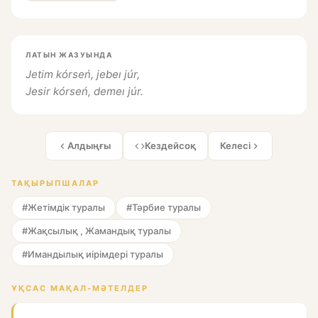
ЛАТЫН ЖАЗУЫНДА
Jetim kórseń, jebeı júr,
Jesir kórseń, demeı júr.
Алдыңғы
Кездейсоқ
Келесі
ТАҚЫРЫПШАЛАР
#Жетімдік туралы
#Тәрбие туралы
#Жақсылық , Жамандық туралы
#Имандылық иірімдері туралы
ҰҚСАС МАҚАЛ-МӘТЕЛДЕР