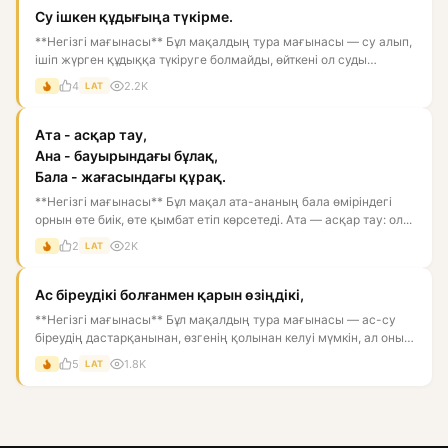
Су ішкен құдығыңа түкірме.
**Негізгі мағынасы** Бұл мақалдың тура мағынасы — су алып,
ішіп жүрген құдыққа түкіруге болмайды, өйткені ол суды
ластай...
4
2.2K
LAT
Ата - асқар тау,
Ана - бауырындағы бұлақ,
Бала - жағасындағы құрақ.
**Негізгі мағынасы** Бұл мақал ата-ананың бала өміріндегі
орнын өте биік, өте қымбат етіп көрсетеді. Ата — асқар тау: ол...
2
2K
LAT
Ас біреудікі болғанмен қарын өзіңдікі,
**Негізгі мағынасы** Бұл мақалдың тура мағынасы — ас-су
біреудің дастарқанынан, өзгенің қолынан келуі мүмкін, ал оны
қор...
5
1.8K
LAT