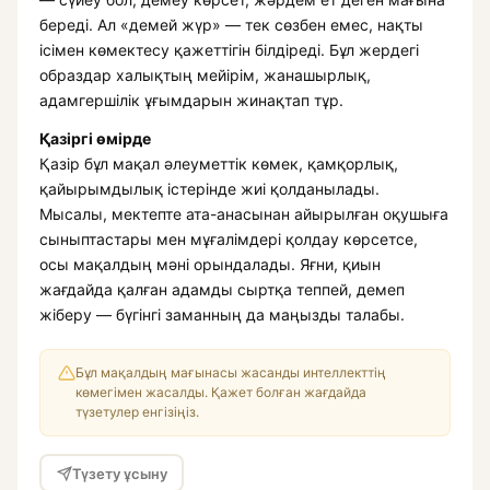
береді. Ал «демей жүр» — тек сөзбен емес, нақты
ісімен көмектесу қажеттігін білдіреді. Бұл жердегі
образдар халықтың мейірім, жанашырлық,
адамгершілік ұғымдарын жинақтап тұр.
Қазіргі өмірде
Қазір бұл мақал әлеуметтік көмек, қамқорлық,
қайырымдылық істерінде жиі қолданылады.
Мысалы, мектепте ата-анасынан айырылған оқушыға
сыныптастары мен мұғалімдері қолдау көрсетсе,
осы мақалдың мәні орындалады. Яғни, қиын
жағдайда қалған адамды сыртқа теппей, демеп
жіберу — бүгінгі заманның да маңызды талабы.
Бұл мақалдың мағынасы жасанды интеллекттің
көмегімен жасалды. Қажет болған жағдайда
түзетулер енгізіңіз.
Түзету ұсыну