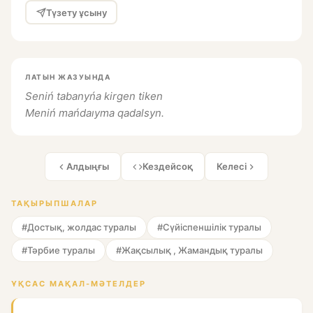
Түзету ұсыну
ЛАТЫН ЖАЗУЫНДА
Seniń tabanyńa kirgen tiken
Meniń mańdaıyma qadalsyn.
Алдыңғы
Кездейсоқ
Келесі
ТАҚЫРЫПШАЛАР
#Достық, жолдас туралы
#Сүйіспеншілік туралы
#Тәрбие туралы
#Жақсылық , Жамандық туралы
ҰҚСАС МАҚАЛ-МӘТЕЛДЕР