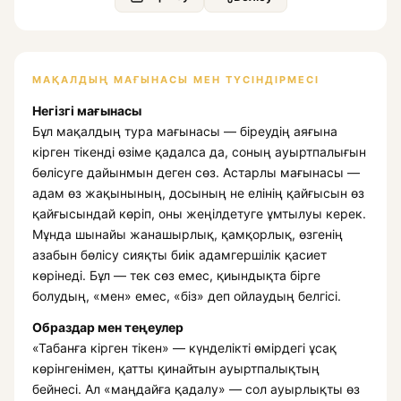
МАҚАЛДЫҢ МАҒЫНАСЫ МЕН ТҮСІНДІРМЕСІ
Негізгі мағынасы
Бұл мақалдың тура мағынасы — біреудің аяғына
кірген тікенді өзіме қадалса да, соның ауыртпалығын
бөлісуге дайынмын деген сөз. Астарлы мағынасы —
адам өз жақынының, досының не елінің қайғысын өз
қайғысындай көріп, оны жеңілдетуге ұмтылуы керек.
Мұнда шынайы жанашырлық, қамқорлық, өзгенің
азабын бөлісу сияқты биік адамгершілік қасиет
көрінеді. Бұл — тек сөз емес, қиындықта бірге
болудың, «мен» емес, «біз» деп ойлаудың белгісі.
Образдар мен теңеулер
«Табанға кірген тікен» — күнделікті өмірдегі ұсақ
көрінгенімен, қатты қинайтын ауыртпалықтың
бейнесі. Ал «маңдайға қадалу» — сол ауырлықты өз