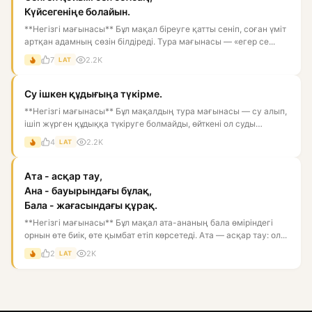
Күйсегеніңе болайын.
**Негізгі мағынасы** Бұл мақал біреуге қатты сеніп, соған үміт
артқан адамның сөзін білдіреді. Тура мағынасы — «егер се...
7
2.2K
LAT
Су ішкен құдығыңа түкірме.
**Негізгі мағынасы** Бұл мақалдың тура мағынасы — су алып,
ішіп жүрген құдыққа түкіруге болмайды, өйткені ол суды
ластай...
4
2.2K
LAT
Ата - асқар тау,
Ана - бауырындағы бұлақ,
Бала - жағасындағы құрақ.
**Негізгі мағынасы** Бұл мақал ата-ананың бала өміріндегі
орнын өте биік, өте қымбат етіп көрсетеді. Ата — асқар тау: ол...
2
2K
LAT