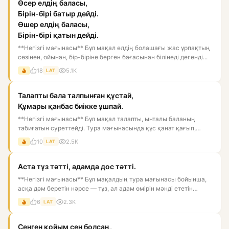
Өсер елдің баласы,
Бірін-бірі батыр дейді.
Өшер елдің баласы,
Бірін-бірі қатын дейді.
**Негізгі мағынасы** Бұл мақал елдің болашағы жас ұрпақтың
сөзінен, ойынан, бір-біріне берген бағасынан білінеді дегенді...
18
5.1K
LAT
Талапты бала талпынған құстай,
Құмары қанбас биікке ұшпай.
**Негізгі мағынасы** Бұл мақал талапты, ынталы баланың
табиғатын суреттейді. Тура мағынасында құс қанат қағып,
биікке ұм...
10
2.5K
LAT
Аста тұз тәтті, адамда дос тәтті.
**Негізгі мағынасы** Бұл мақалдың тура мағынасы бойынша,
асқа дәм беретін нәрсе — тұз, ал адам өмірін мәнді ететін
нәрс...
6
2.3K
LAT
Сенген қойым сен болсаң,