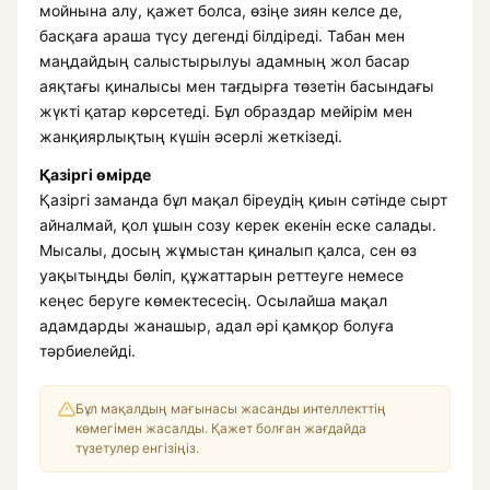
мойнына алу, қажет болса, өзіңе зиян келсе де,
басқаға араша түсу дегенді білдіреді. Табан мен
маңдайдың салыстырылуы адамның жол басар
аяқтағы қиналысы мен тағдырға төзетін басындағы
жүкті қатар көрсетеді. Бұл образдар мейірім мен
жанқиярлықтың күшін әсерлі жеткізеді.
Қазіргі өмірде
Қазіргі заманда бұл мақал біреудің қиын сәтінде сырт
айналмай, қол ұшын созу керек екенін еске салады.
Мысалы, досың жұмыстан қиналып қалса, сен өз
уақытыңды бөліп, құжаттарын реттеуге немесе
кеңес беруге көмектесесің. Осылайша мақал
адамдарды жанашыр, адал әрі қамқор болуға
тәрбиелейді.
Бұл мақалдың мағынасы жасанды интеллекттің
көмегімен жасалды. Қажет болған жағдайда
түзетулер енгізіңіз.