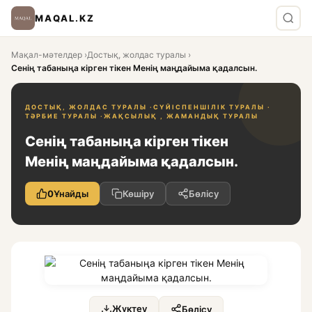
MAQAL.KZ
Мақал-мәтелдер
›
Достық, жолдас туралы
›
Сенің табаныңа кірген тікен Менің маңдайыма қадалсын.
ДОСТЫҚ, ЖОЛДАС ТУРАЛЫ ·
СҮЙІСПЕНШІЛІК ТУРАЛЫ ·
ТӘРБИЕ ТУРАЛЫ ·
ЖАҚСЫЛЫҚ , ЖАМАНДЫҚ ТУРАЛЫ
Сенің табаныңа кірген тікен
Менің маңдайыма қадалсын.
0
Ұнайды
Көшіру
Бөлісу
Жүктеу
Бөлісу