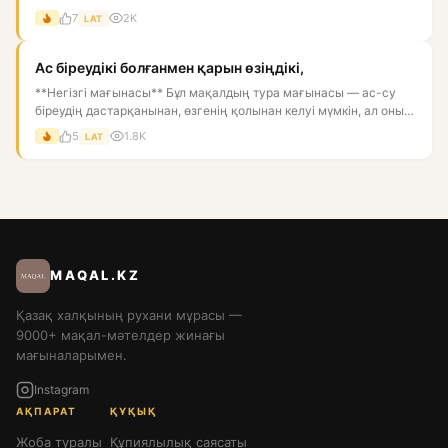
7
2K
LAT
Ас біреудікі болғанмен қарын өзіңдікі,
**Негізгі мағынасы** Бұл мақалдың тура мағынасы — ас-су
біреудің дастарқанынан, өзгенің қолынан келуі мүмкін, ал оны
қор...
5
1.8K
LAT
MAQAL.KZ
Қазақ халқының рухани мұрасы —
9000+ мақал-мәтелдер жинағы
мағыналарымен.
Instagram
АҚПАРАТ
ҚҰҚЫҚ
Жоба туралы
Құпиялылық саясаты