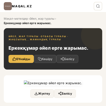
MAQAL.KZ
Мақал-мәтелдер
›
Әйел, жар туралы
›
Еркекқұмар әйел ерге жарымас.
ӘЙЕЛ, ЖАР ТУРАЛЫ ·
ОТБАСЫ ТУРАЛЫ ·
ЖАҚСЫЛЫҚ , ЖАМАНДЫҚ ТУРАЛЫ
Еркекқұмар әйел ерге жарымас.
0
Ұнайды
Көшіру
Бөлісу
Жүктеу
Бөлісу