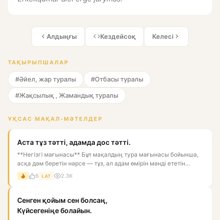
Алдыңғы
Кездейсоқ
Келесі
ТАҚЫРЫПШАЛАР
#Әйел, жар туралы
#Отбасы туралы
#Жақсылық , Жамандық туралы
ҰҚСАС МАҚАЛ-МӘТЕЛДЕР
Аста тұз тәтті, адамда дос тәтті.
**Негізгі мағынасы** Бұл мақалдың тура мағынасы бойынша,
асқа дәм беретін нәрсе — тұз, ал адам өмірін мәнді ететін
нәрс...
6
2.3K
LAT
Сенген қойым сен болсаң,
Күйсегеніңе болайын.