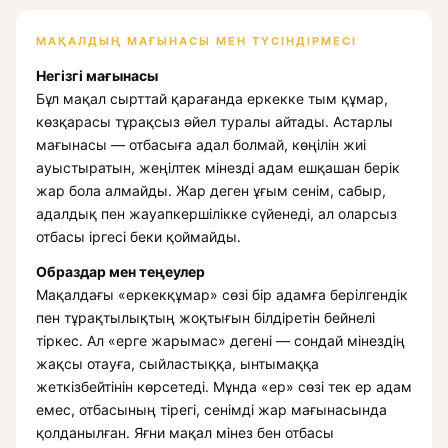
МАҚАЛДЫҢ МАҒЫНАСЫ МЕН ТҮСІНДІРМЕСІ
Негізгі мағынасы
Бұл мақал сырттай қарағанда еркекке тым құмар,
көзқарасы тұрақсыз әйел туралы айтады. Астарлы
мағынасы — отбасыға адал болмай, көңілін жиі
ауыстыратын, жеңілтек мінезді адам ешқашан берік
жар бола алмайды. Жар деген ұғым сенім, сабыр,
адалдық пен жауапкершілікке сүйенеді, ал оларсыз
отбасы іргесі беки қоймайды.
Образдар мен теңеулер
Мақалдағы «еркекқұмар» сөзі бір адамға берілгендік
пен тұрақтылықтың жоқтығын білдіретін бейнелі
тіркес. Ал «ерге жарымас» дегені — сондай мінездің
жақсы отауға, сыйластыққа, ынтымаққа
жеткізбейтінін көрсетеді. Мұнда «ер» сөзі тек ер адам
емес, отбасының тірегі, сенімді жар мағынасында
қолданылған. Яғни мақал мінез бен отбасы