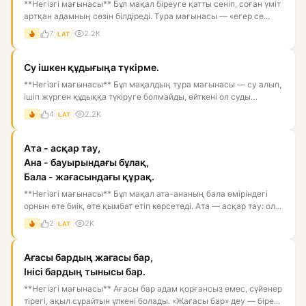
**Негізгі мағынасы** Бұл мақал біреуге қатты сеніп, соған үміт
артқан адамның сөзін білдіреді. Тура мағынасы — «егер се...
7
2.2K
LAT
Су ішкен құдығыңа түкірме.
**Негізгі мағынасы** Бұл мақалдың тура мағынасы — су алып,
ішіп жүрген құдыққа түкіруге болмайды, өйткені ол суды
ластай...
4
2.2K
LAT
Ата - асқар тау,
Ана - бауырындағы бұлақ,
Бала - жағасындағы құрақ.
**Негізгі мағынасы** Бұл мақал ата-ананың бала өміріндегі
орнын өте биік, өте қымбат етіп көрсетеді. Ата — асқар тау: ол...
2
2K
LAT
Ағасы бардың жағасы бар,
Інісі бардың тынысы бар.
**Негізгі мағынасы** Ағасы бар адам қорғансыз емес, сүйенер
тірегі, ақыл сұрайтын үлкені болады. «Жағасы бар» деу — біре...