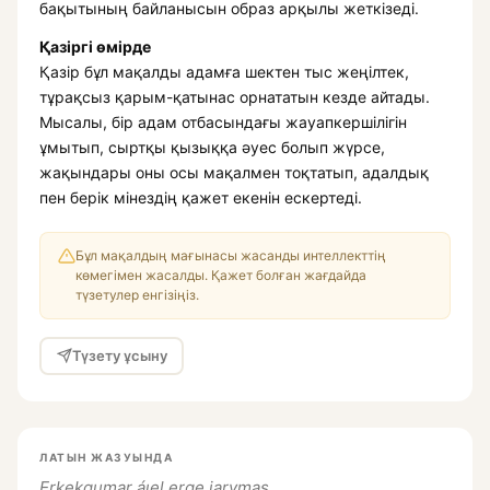
бақытының байланысын образ арқылы жеткізеді.
Қазіргі өмірде
Қазір бұл мақалды адамға шектен тыс жеңілтек,
тұрақсыз қарым-қатынас орнататын кезде айтады.
Мысалы, бір адам отбасындағы жауапкершілігін
ұмытып, сыртқы қызыққа әуес болып жүрсе,
жақындары оны осы мақалмен тоқтатып, адалдық
пен берік мінездің қажет екенін ескертеді.
Бұл мақалдың мағынасы жасанды интеллекттің
көмегімен жасалды. Қажет болған жағдайда
түзетулер енгізіңіз.
Түзету ұсыну
ЛАТЫН ЖАЗУЫНДА
Erkekqumar áıel erge jarymas.