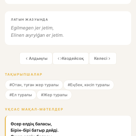
ЛАТЫН ЖАЗУЫНДА
Egilmegen jer jetim,
Elinen aıyrylǵan er jetim.
Алдыңғы
Кездейсоқ
Келесі
ТАҚЫРЫПШАЛАР
#Отан, туған жер туралы
#Еңбек, кәсіп туралы
#Ел туралы
#Жер туралы
ҰҚСАС МАҚАЛ-МӘТЕЛДЕР
Өсер елдің баласы,
Бірін-бірі батыр дейді.