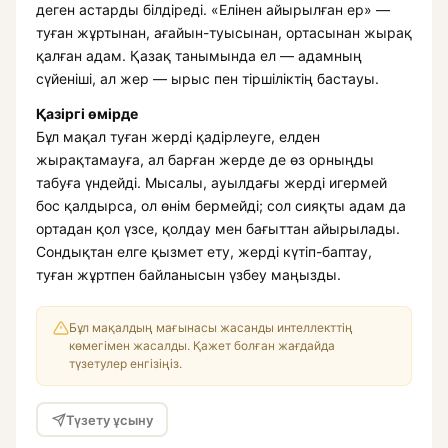
деген астарды білдіреді. «Елінен айырылған ер» —
туған жұртынан, ағайын-туысынан, ортасынан жырақ
қалған адам. Қазақ танымында ел — адамның
сүйеніші, ал жер — ырыс пен тіршіліктің бастауы.
Қазіргі өмірде
Бұл мақал туған жерді қадірлеуге, елден
жырақтамауға, ал барған жерде де өз орныңды
табуға үндейді. Мысалы, ауылдағы жерді игермей
бос қалдырса, ол өнім бермейді; сол сияқты адам да
ортадан қол үзсе, қолдау мен бағыттан айырылады.
Сондықтан елге қызмет ету, жерді күтіп-баптау,
туған жұртпен байланысын үзбеу маңызды.
Бұл мақалдың мағынасы жасанды интеллекттің
көмегімен жасалды. Қажет болған жағдайда
түзетулер енгізіңіз.
Түзету ұсыну