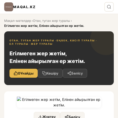
MAQAL.KZ
Мақал-мәтелдер
›
Отан, туған жер туралы
›
Егілмеген жер жетім, Елінен айырылған ер жетім.
ОТАН, ТУҒАН ЖЕР ТУРАЛЫ ·
ЕҢБЕК, КӘСІП ТУРАЛЫ ·
ЕЛ ТУРАЛЫ ·
ЖЕР ТУРАЛЫ
Егілмеген жер жетім,
Елінен айырылған ер жетім.
0
Ұнайды
Көшіру
Бөлісу
Жүктеу
Бөлісу