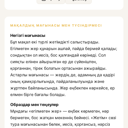
МАҚАЛДЫҢ МАҒЫНАСЫ МЕН ТҮСІНДІРМЕСІ
Негізгі мағынасы
Бұл мақал екі түрлі жетімдікті салыстырады.
Егілмеген жер құнарын ашпай, пайда бермей қалады;
сондықтан ол иесіз, бос қалғандай көрінеді. Сол
сияқты елінен айырылған ер де сүйеніштен,
қорғаннан, тірек болатын ортасынан ажырайды.
Астарлы мағынасы — жердің де, адамның да қадірі
оның қамқорлығында, пайдаланылуында және
жұртпен байланысында. Жер еңбекпен көркейсе, ер
елмен бірге бағалы болады.
Образдар мен теңеулер
Мұндағы «егілмеген жер» — еңбек көрмеген, нәр
бермеген, бос жатқан мекеннің бейнесі. «Жетім» сөзі
тура мағынасынан бөлек, иесіз, қорғансыз, нәрсіз