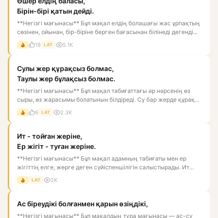
Өшер елдің баласы,
Бірін-бірі қатын дейді.
**Негізгі мағынасы** Бұл мақал елдің болашағы жас ұрпақтың
сөзінен, ойынан, бір-біріне берген бағасынан білінеді дегенді...
18
5.1K
LAT
Сулы жер құрақсыз болмас,
Таулы жер бұлақсыз болмас.
**Негізгі мағынасы** Бұл мақал табиғаттағы әр нәрсенің өз
сыры, өз жарасымы болатынын білдіреді. Су бар жерде құрақ
өсед...
6
2.3K
LAT
Ит - тойған жеріне,
Ер жігіт - туған жеріне.
**Негізгі мағынасы** Бұл мақал адамның табиғаты мен ер
жігіттің елге, жерге деген сүйіспеншілігін салыстырады. Ит
тойған...
2K
LAT
Ас біреудікі болғанмен қарын өзіңдікі,
**Негізгі мағынасы** Бұл мақалдың тура мағынасы — ас-су