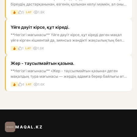
біреудің дастарқанынан, өзгенің қолынан келуі мүмкін, ал оны
қор...
5
1.8K
LAT
Үйге дәуіт кірсе, құт кіреді.
**Негізгі мағынасы** Үйге дәуіт кірсе, құт кіреді деген мақал
үйге кірген кішкентай да, зиянсыз жәндікті жақсылықтың бел...
1
1.6K
LAT
Жер - таусылмайтын қазына.
**Негізгі мағынасы** «Жер - таусылмайтын қазына» деген
мақалдың тура мағынасы — жердің адамға берер байлығы өте
көп, он...
4
1.6K
LAT
MAQAL.KZ