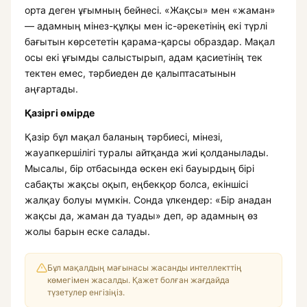
орта деген ұғымның бейнесі. «Жақсы» мен «жаман»
— адамның мінез-құлқы мен іс-әрекетінің екі түрлі
бағытын көрсететін қарама-қарсы образдар. Мақал
осы екі ұғымды салыстырып, адам қасиетінің тек
тектен емес, тәрбиеден де қалыптасатынын
аңғартады.
Қазіргі өмірде
Қазір бұл мақал баланың тәрбиесі, мінезі,
жауапкершілігі туралы айтқанда жиі қолданылады.
Мысалы, бір отбасында өскен екі бауырдың бірі
сабақты жақсы оқып, еңбекқор болса, екіншісі
жалқау болуы мүмкін. Сонда үлкендер: «Бір анадан
жақсы да, жаман да туады» деп, әр адамның өз
жолы барын еске салады.
Бұл мақалдың мағынасы жасанды интеллекттің
көмегімен жасалды. Қажет болған жағдайда
түзетулер енгізіңіз.