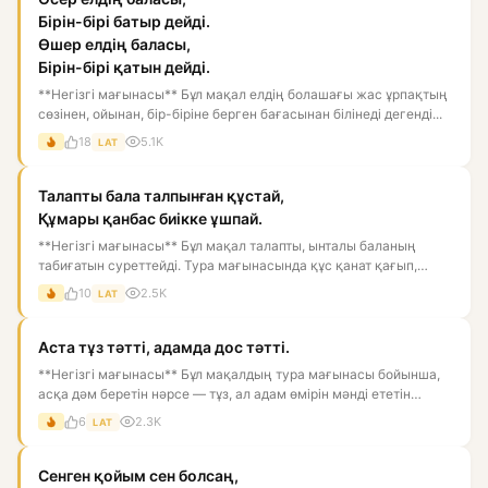
Бірін-бірі батыр дейді.
Өшер елдің баласы,
Бірін-бірі қатын дейді.
**Негізгі мағынасы** Бұл мақал елдің болашағы жас ұрпақтың
сөзінен, ойынан, бір-біріне берген бағасынан білінеді дегенді...
18
5.1K
LAT
Талапты бала талпынған құстай,
Құмары қанбас биікке ұшпай.
**Негізгі мағынасы** Бұл мақал талапты, ынталы баланың
табиғатын суреттейді. Тура мағынасында құс қанат қағып,
биікке ұм...
10
2.5K
LAT
Аста тұз тәтті, адамда дос тәтті.
**Негізгі мағынасы** Бұл мақалдың тура мағынасы бойынша,
асқа дәм беретін нәрсе — тұз, ал адам өмірін мәнді ететін
нәрс...
6
2.3K
LAT
Сенген қойым сен болсаң,