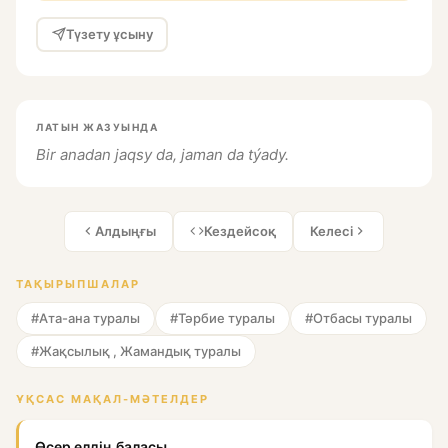
Түзету ұсыну
ЛАТЫН ЖАЗУЫНДА
Bir anadan jaqsy da, jaman da týady.
Алдыңғы
Кездейсоқ
Келесі
ТАҚЫРЫПШАЛАР
#Ата-ана туралы
#Тәрбие туралы
#Отбасы туралы
#Жақсылық , Жамандық туралы
ҰҚСАС МАҚАЛ-МӘТЕЛДЕР
Өсер елдің баласы,