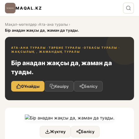
MAQAL.KZ
Мақал-мәтелдер
›
Ата-ана туралы
›
Бір анадан жақсы да, жаман да туады.
АТА-АНА ТУРАЛЫ ·
ТӘРБИЕ ТУРАЛЫ ·
ОТБАСЫ ТУРАЛЫ ·
ЖАҚСЫЛЫҚ , ЖАМАНДЫҚ ТУРАЛЫ
Бір анадан жақсы да, жаман да
туады.
0
Ұнайды
Көшіру
Бөлісу
Жүктеу
Бөлісу