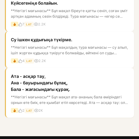
Күйсегеніңе болайын.
**Негізгі мағынасы** Бұл мақал біреуге қатты сеніп, соған үміт
артқан адамның сөзін білдіреді. Тура мағынасы — «егер се...
7
2.2K
LAT
Су ішкен құдығыңа түкірме.
**Негізгі мағынасы** Бұл мақалдың тура мағынасы — су алып,
ішіп жүрген құдыққа түкіруге болмайды, өйткені ол суды
ластай...
4
2.2K
LAT
Ата - асқар тау,
Ана - бауырындағы бұлақ,
Бала - жағасындағы құрақ.
**Негізгі мағынасы** Бұл мақал ата-ананың бала өміріндегі
орнын өте биік, өте қымбат етіп көрсетеді. Ата — асқар тау: ол...
2
2K
LAT