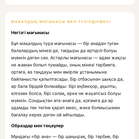
МАҚАЛДЫҢ МАҒЫНАСЫ МЕН ТҮСІНДІРМЕСІ
Негізгі мағынасы
Бұл мақалдың тура мағынасы — бір анадан туған
балалардың мінезі де, тағдыры да әртүрлі болуы
мүмкін деген сөз. Астарлы мағынасы — адам жақсы
не жаман болып тумайды, оның мінезі тәрбиеге,
ортаға, өз таңдауы мен өмірлік ұстанымына
байланысты қалыптасады. Бір отбасынан шықса да,
әр бала бірдей болмайды: бірі еңбекқор, ұқыпты,
елгезек болса, бірі салақ, ерке не жауапсыз болуы
мүмкін. Сондықтан ата-анаға да, қоғамға да әр
адамды тек тегіне қарап емес, жеке болмысымен
бағалау керек деген ой айтылады.
Образдар мен теңеулер
Мұндағы «бір ана» — бір шаңырақ, бір тәрбие, бір