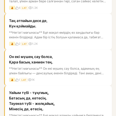
талап, үлкен арман бере салғаннан гөрі, соған сәйкес келетін
ба...
4
1.3K
LAT
Таң атпайын десе де,
Күн қоймайды.
**Негізгі мағынасы** Бұл мақал өмірдің өз заңдылығы бар
екенін білдіреді. Адам бір істің болуын қаламаса да, табиғат
пен...
2
1.2K
LAT
Он екі мүшең сау болса,
Қара басың ханмен тең.
**Негізгі мағынасы** Он екі мүшең сау болса, адамның ең
үлкен байлығы — денсаулық екенін білдіреді. Тәні аман, дені
бүті...
1
1K
LAT
Уайым түбі - тұңғиық,
Батасың да, кетесің.
Тәуекел түбі - желқайық,
Мінесің де, өтесің.
**Негізгі мағынасы** Бұл мақал адамды уайымға берілмеуге,