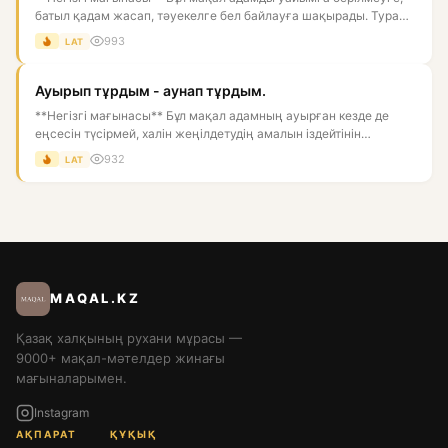
батыл қадам жасап, тәуекелге бел байлауға шақырады. Тура
мағын...
993
LAT
Ауырып тұрдым - аунап тұрдым.
**Негізгі мағынасы** Бұл мақал адамның ауырған кезде де
еңсесін түсірмей, халін жеңілдетудің амалын іздейтінін
білдіреді...
932
LAT
MAQAL.KZ
Қазақ халқының рухани мұрасы —
9000+ мақал-мәтелдер жинағы
мағыналарымен.
Instagram
АҚПАРАТ
ҚҰҚЫҚ