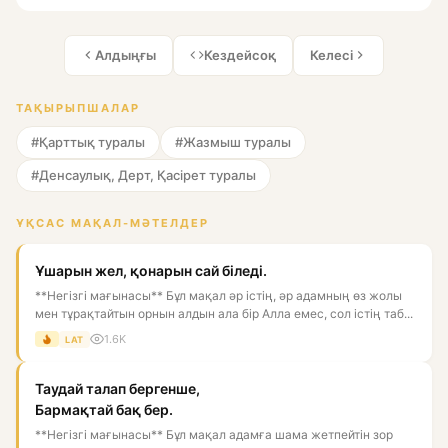
Алдыңғы
Кездейсоқ
Келесі
ТАҚЫРЫПШАЛАР
#Қарттық туралы
#Жазмыш туралы
#Денсаулық, Дерт, Қасірет туралы
ҰҚСАС МАҚАЛ-МӘТЕЛДЕР
Ұшарын жел, қонарын сай біледі.
**Негізгі мағынасы** Бұл мақал әр істің, әр адамның өз жолы
мен тұрақтайтын орнын алдын ала бір Алла емес, сол істің таб...
1.6K
LAT
Таудай талап бергенше,
Бармақтай бақ бер.
**Негізгі мағынасы** Бұл мақал адамға шама жетпейтін зор