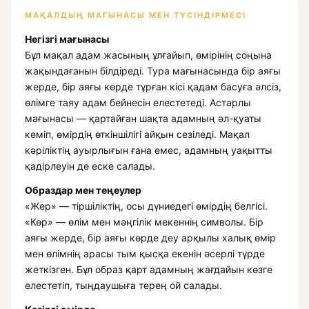
МАҚАЛДЫҢ МАҒЫНАСЫ МЕН ТҮСІНДІРМЕСІ
Негізгі мағынасы
Бұл мақал адам жасының ұлғайып, өмірінің соңына
жақындағанын білдіреді. Тура мағынасында бір аяғы
жерде, бір аяғы көрде тұрған кісі қадам басуға әлсіз,
өлімге таяу адам бейнесін елестетеді. Астарлы
мағынасы — қартайған шақта адамның әл-қуаты
кеміп, өмірдің өткіншілігі айқын сезіледі. Мақал
кәріліктің ауырлығын ғана емес, адамның уақытты
қадірлеуін де еске салады.
Образдар мен теңеулер
«Жер» — тіршіліктің, осы дүниедегі өмірдің белгісі.
«Көр» — өлім мен мәңгілік мекеннің символы. Бір
аяғы жерде, бір аяғы көрде деу арқылы халық өмір
мен өлімнің арасы тым қысқа екенін әсерлі түрде
жеткізген. Бұл образ қарт адамның жағдайын көзге
елестетіп, тыңдаушыға терең ой салады.