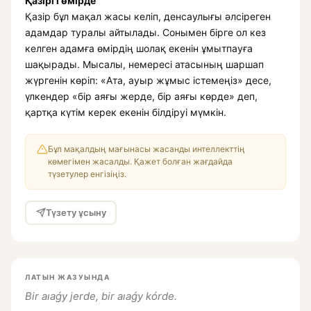
Қазіргі өмірде
Қазір бұл мақал жасы келіп, денсаулығы әлсіреген
адамдар туралы айтылады. Сонымен бірге ол кез
келген адамға өмірдің шолақ екенін ұмытпауға
шақырады. Мысалы, немересі атасының шаршап
жүргенін көріп: «Ата, ауыр жұмыс істемеңіз» десе,
үлкендер «бір аяғы жерде, бір аяғы көрде» деп,
қартқа күтім керек екенін білдіруі мүмкін.
Бұл мақалдың мағынасы жасанды интеллекттің
көмегімен жасалды. Қажет болған жағдайда
түзетулер енгізіңіз.
Түзету ұсыну
ЛАТЫН ЖАЗУЫНДА
Bir aıaǵy jerde, bir aıaǵy kórde.