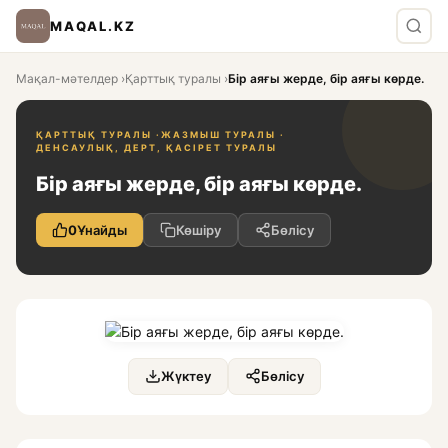
MAQAL.KZ
Мақал-мәтелдер
›
Қарттық туралы
›
Бір аяғы жерде, бір аяғы көрде.
ҚАРТТЫҚ ТУРАЛЫ ·
ЖАЗМЫШ ТУРАЛЫ ·
ДЕНСАУЛЫҚ, ДЕРТ, ҚАСІРЕТ ТУРАЛЫ
Бір аяғы жерде, бір аяғы көрде.
0
Ұнайды
Көшіру
Бөлісу
Жүктеу
Бөлісу