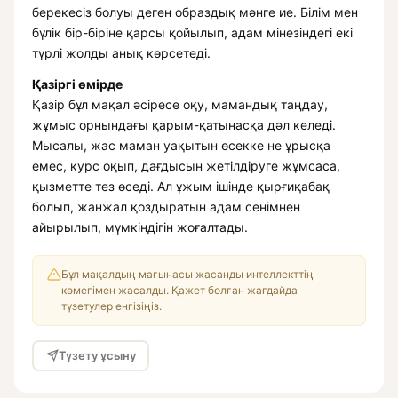
берекесіз болуы деген образдық мәнге ие. Білім мен
бүлік бір-біріне қарсы қойылып, адам мінезіндегі екі
түрлі жолды анық көрсетеді.
Қазіргі өмірде
Қазір бұл мақал әсіресе оқу, мамандық таңдау,
жұмыс орнындағы қарым-қатынасқа дәл келеді.
Мысалы, жас маман уақытын өсекке не ұрысқа
емес, курс оқып, дағдысын жетілдіруге жұмсаса,
қызметте тез өседі. Ал ұжым ішінде қырғиқабақ
болып, жанжал қоздыратын адам сенімнен
айырылып, мүмкіндігін жоғалтады.
Бұл мақалдың мағынасы жасанды интеллекттің
көмегімен жасалды. Қажет болған жағдайда
түзетулер енгізіңіз.
Түзету ұсыну