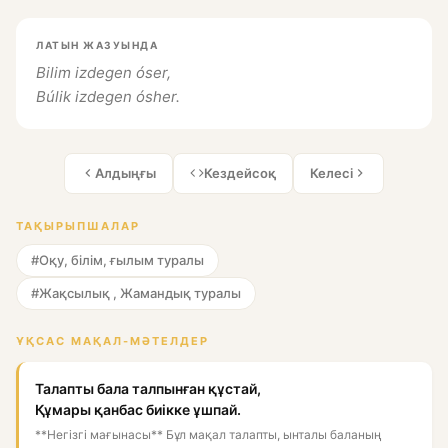
ЛАТЫН ЖАЗУЫНДА
Bilim izdegen óser,
Búlik izdegen ósher.
Алдыңғы
Кездейсоқ
Келесі
ТАҚЫРЫПШАЛАР
#Оқу, білім, ғылым туралы
#Жақсылық , Жамандық туралы
ҰҚСАС МАҚАЛ-МӘТЕЛДЕР
Талапты бала талпынған құстай,
Құмары қанбас биікке ұшпай.
**Негізгі мағынасы** Бұл мақал талапты, ынталы баланың