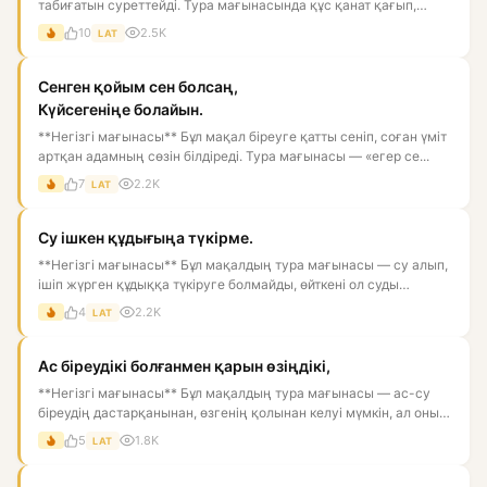
табиғатын суреттейді. Тура мағынасында құс қанат қағып,
биікке ұм...
10
2.5K
LAT
Сенген қойым сен болсаң,
Күйсегеніңе болайын.
**Негізгі мағынасы** Бұл мақал біреуге қатты сеніп, соған үміт
артқан адамның сөзін білдіреді. Тура мағынасы — «егер се...
7
2.2K
LAT
Су ішкен құдығыңа түкірме.
**Негізгі мағынасы** Бұл мақалдың тура мағынасы — су алып,
ішіп жүрген құдыққа түкіруге болмайды, өйткені ол суды
ластай...
4
2.2K
LAT
Ас біреудікі болғанмен қарын өзіңдікі,
**Негізгі мағынасы** Бұл мақалдың тура мағынасы — ас-су
біреудің дастарқанынан, өзгенің қолынан келуі мүмкін, ал оны
қор...
5
1.8K
LAT