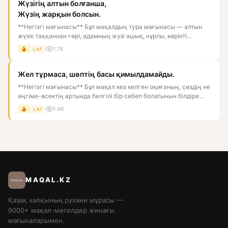
Жүзігің алтын болғанша,
Жүзің жарқын болсын.
**Негізгі мағынасы** Бұл мақалдың тура мағынасы — алтын
жүзік таққаннан гөрі, адамның жүзі ашық, нұрлы, көрікті
болғаны...
1.7K
LAT
Жел тұрмаса, шөптің басы қимылдамайды.
**Негізгі мағынасы** Бұл мақал кез келген оқиғаның, сөздің не
әңгіме-өсектің артында белгілі бір себеп болатынын білдіре...
1.4K
LAT
MAQAL.KZ
Қазақ халқының рухани мұрасы —
9000+ мақал-мәтелдер жинағы
мағыналарымен.