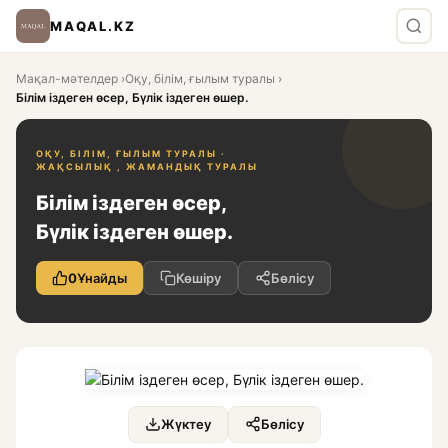
MAQAL.KZ
Мақал-мәтелдер
›
Оқу, білім, ғылым туралы
›
Білім іздеген өсер, Бүлік іздеген өшер.
ОҚУ, БІЛІМ, ҒЫЛЫМ ТУРАЛЫ ·
ЖАҚСЫЛЫҚ , ЖАМАНДЫҚ ТУРАЛЫ
Білім іздеген өсер,
Бүлік іздеген өшер.
0
Ұнайды
Көшіру
Бөлісу
Жүктеу
Бөлісу