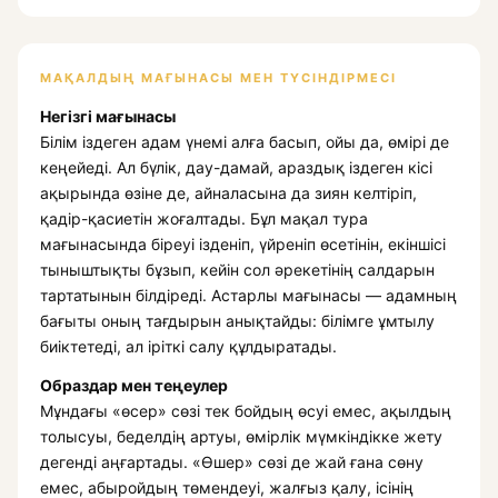
МАҚАЛДЫҢ МАҒЫНАСЫ МЕН ТҮСІНДІРМЕСІ
Негізгі мағынасы
Білім іздеген адам үнемі алға басып, ойы да, өмірі де
кеңейеді. Ал бүлік, дау-дамай, араздық іздеген кісі
ақырында өзіне де, айналасына да зиян келтіріп,
қадір-қасиетін жоғалтады. Бұл мақал тура
мағынасында біреуі ізденіп, үйреніп өсетінін, екіншісі
тыныштықты бұзып, кейін сол әрекетінің салдарын
тартатынын білдіреді. Астарлы мағынасы — адамның
бағыты оның тағдырын анықтайды: білімге ұмтылу
биіктетеді, ал іріткі салу құлдыратады.
Образдар мен теңеулер
Мұндағы «өсер» сөзі тек бойдың өсуі емес, ақылдың
толысуы, беделдің артуы, өмірлік мүмкіндікке жету
дегенді аңғартады. «Өшер» сөзі де жай ғана сөну
емес, абыройдың төмендеуі, жалғыз қалу, ісінің