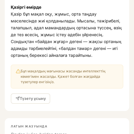
Қазіргі өмірде
Қазір бұл мақал оқу, жұмыс, орта таңдау
мәселесінде жиі қолданылады. Мысалы, тәжірибелі,
талапшыл, адал мамандардың ортасына түссең, өзің
де тез өсесің, жұмыс істеу әдебін үйренесің.
Сондықтан «байдан жұғар» дегені — жақсы ортаның
адамды тәрбиелейтіні, «балдан тамар» дегені — игі
ортаның берекесі айналаға тарайтыны.
Бұл мақалдың мағынасы жасанды интеллекттің
көмегімен жасалды. Қажет болған жағдайда
түзетулер енгізіңіз.
Түзету ұсыну
ЛАТЫН ЖАЗУЫНДА