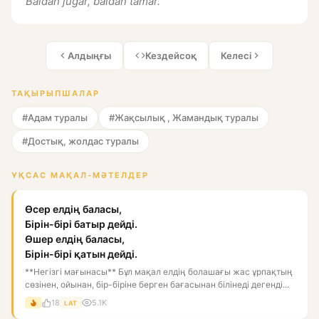
Baıdan juǵar, baldan tamar.
Алдыңғы
Кездейсоқ
Келесі
ТАҚЫРЫПШАЛАР
#Адам туралы
#Жақсылық , Жамандық туралы
#Достық, жолдас туралы
ҰҚСАС МАҚАЛ-МӘТЕЛДЕР
Өсер елдің баласы,
Бірін-бірі батыр дейді.
Өшер елдің баласы,
Бірін-бірі қатын дейді.
**Негізгі мағынасы** Бұл мақал елдің болашағы жас ұрпақтың
сөзінен, ойынан, бір-біріне берген бағасынан білінеді дегенді...
18
5.1K
LAT