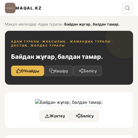
MAQAL.KZ
Мақал-мәтелдер
›
Адам туралы
›
Байдан жұғар, балдан тамар.
АДАМ ТУРАЛЫ ·
ЖАҚСЫЛЫҚ , ЖАМАНДЫҚ ТУРАЛЫ ·
ДОСТЫҚ, ЖОЛДАС ТУРАЛЫ
Байдан жұғар, балдан тамар.
0
Ұнайды
Көшіру
Бөлісу
Жүктеу
Бөлісу