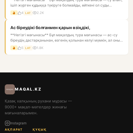
ішіп жүрген құдыққа түкіруге болмайды, өйткені ол суды
ластай...
4
2.2K
LAT
Ас біреудікі болғанмен қарын өзіңдікі,
**Негізгі мағынасы** Бұл мақалдың тура мағынасы — ас-су
біреудің дастарқанынан, өзгенің қолынан келуі мүмкін, ал оны
қор...
5
1.8K
LAT
MAQAL.KZ
Қазақ халқының рухани мұрасы —
9000+ мақал-мәтелдер жинағы
мағыналарымен.
Instagram
АҚПАРАТ
ҚҰҚЫҚ