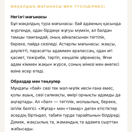
МАҚАЛДЫҢ МАҒЫНАСЫ МЕН ТҮСІНДІРМЕСІ
Негізгі мағынасы
Бұл мақалдың тура мағынасы: бай адамның қасында
жүргенде, одан бірдеңе жұғуы мүмкін, ал балдан
тамшы тамғандай, оның айналасынан тәттілік,
береке, пайда сезіледі. Астарлы мағынасы: жақсы,
дәулетті, парасатты адаммен аралассаң, одан игі
қасиет, тәжірибе, тәртіп, кеңшілік үйренесің. Яғни
адам кіммен жақын жүрсе, соның мінезі мен өнегесі
өзіне әсер етеді.
Образдар мен теңеулер
Мұндағы «бай» сөзі тек мал-мүлік иесін ғана емес,
қолы ашық, сөзі салмақты, өмірі орнықты адамды да
аңғартады. Ал «бал» — тәттілік, молшылық, береке,
ізгілік белгісі. «Жұғар» мен «тамар» деген етістіктер
әсердің біртіндеп, табиғи түрде тарайтынын білдіреді.
Демек, жақсылық та, жамандық та адамға сырттан
жабысады.