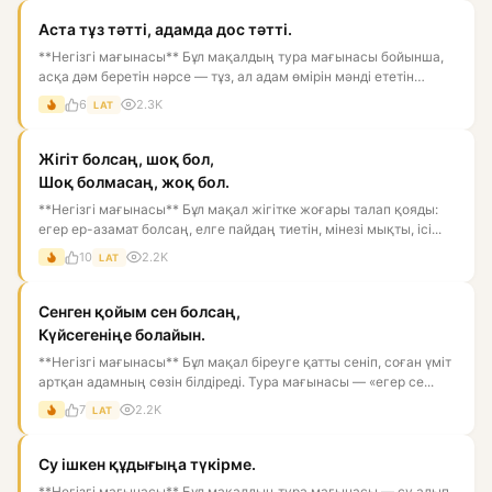
Аста тұз тәтті, адамда дос тәтті.
**Негізгі мағынасы** Бұл мақалдың тура мағынасы бойынша,
асқа дәм беретін нәрсе — тұз, ал адам өмірін мәнді ететін
нәрс...
6
2.3K
LAT
Жігіт болсаң, шоқ бол,
Шоқ болмасаң, жоқ бол.
**Негізгі мағынасы** Бұл мақал жігітке жоғары талап қояды:
егер ер-азамат болсаң, елге пайдаң тиетін, мінезі мықты, ісі...
10
2.2K
LAT
Сенген қойым сен болсаң,
Күйсегеніңе болайын.
**Негізгі мағынасы** Бұл мақал біреуге қатты сеніп, соған үміт
артқан адамның сөзін білдіреді. Тура мағынасы — «егер се...
7
2.2K
LAT
Су ішкен құдығыңа түкірме.
**Негізгі мағынасы** Бұл мақалдың тура мағынасы — су алып,