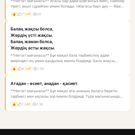
**Негізгі мағынасы** Ағасы бар адам қорғансыз емес, сүйенер
тірегі, ақыл сұрайтын үлкені болады. «Жағасы бар» деу — біре...
7
2K
LAT
Балаң жақсы болса,
Жердің үсті жақсы.
Балаң жаман болса,
Жердің асты жақсы.
**Негізгі мағынасы** Бұл мақал бала тәрбиесінің адам
өміріндегі ең үлкен құндылық екенін білдіреді. Бала жақсы,
тәрбиелі...
8
1.3K
LAT
Атадан - өсиет, анадан - қасиет.
**Негізгі мағынасы** Бұл мақал ата-ананың балаға беретін
тәрбиесі мен ықпалы зор екенін білдіреді. Тура мағынасында
әкед...
1
1.3K
LAT