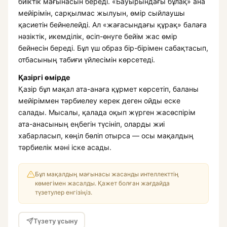
биіктік мағынасын береді. «Бауырындағы бұлақ» ана
мейірімін, сарқылмас жылуын, өмір сыйлаушы
қасиетін бейнелейді. Ал «жағасындағы құрақ» балаға
нәзіктік, икемділік, өсіп-өнуге бейім жас өмір
бейнесін береді. Бұл үш образ бір-бірімен сабақтасып,
отбасының табиғи үйлесімін көрсетеді.
Қазіргі өмірде
Қазір бұл мақал ата-анаға құрмет көрсетіп, баланы
мейіріммен тәрбиелеу керек деген ойды еске
салады. Мысалы, қалада оқып жүрген жасөспірім
ата-анасының еңбегін түсініп, оларды жиі
хабарласып, көңіл бөліп отырса — осы мақалдың
тәрбиелік мәні іске асады.
Бұл мақалдың мағынасы жасанды интеллекттің
көмегімен жасалды. Қажет болған жағдайда
түзетулер енгізіңіз.
Түзету ұсыну