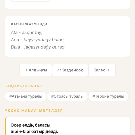
ЛАТЫН ЖАЗУЫНДА
Ata - asqar taý,
Ana - baýyryndaǵy bulaq,
Bala - jaǵasyndaǵy quraq.
Алдыңғы
Кездейсоқ
Келесі
ТАҚЫРЫПШАЛАР
#Ата-ана туралы
#Отбасы туралы
#Тәрбие туралы
ҰҚСАС МАҚАЛ-МӘТЕЛДЕР
Өсер елдің баласы,
Бірін-бірі батыр дейді.