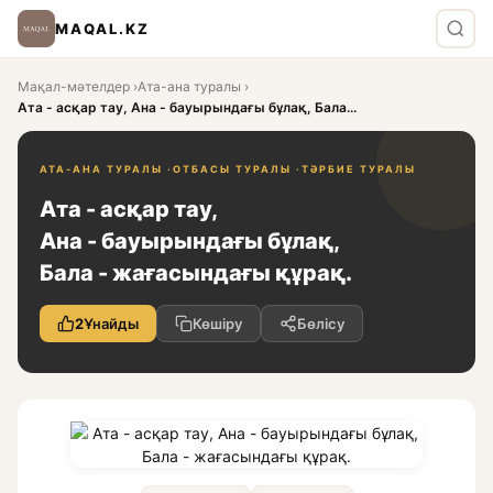
MAQAL.KZ
Мақал-мәтелдер
›
Ата-ана туралы
›
Ата - асқар тау, Ана - бауырындағы бұлақ, Бала...
АТА-АНА ТУРАЛЫ ·
ОТБАСЫ ТУРАЛЫ ·
ТӘРБИЕ ТУРАЛЫ
Ата - асқар тау,
Ана - бауырындағы бұлақ,
Бала - жағасындағы құрақ.
2
Ұнайды
Көшіру
Бөлісу