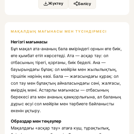
Жүктеу
Бөлісу
МАҚАЛДЫҢ МАҒЫНАСЫ МЕН ТҮСІНДІРМЕСІ
Негізгі мағынасы
Бұл мақал ата-ананың бала өміріндегі орнын өте биік,
өте қымбат етіп көрсетеді. Ата — асқар тау: ол
отбасының тірегі, қорғаны, биік беделі. Ана —
бауырындағы бұлақ: ол мейірім мен жылылықтың,
тіршілік нәрінің көзі. Бала — жағасындағы құрақ: ол
сол тау мен бұлақтың айналасындағы сәні, жалғасы,
өмірдің мәні. Астарлы мағынасы — отбасының
берекесі ата мен ананың қамқорлығына, ал баланың
дұрыс өсуі сол мейірім мен тәрбиеге байланысты
екенін ұқтыру.
Образдар мен теңеулер
Мақалдағы «асқар тау» атаға күш, тұрақтылық,