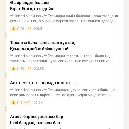
Өшер елдің баласы,
Бірін-бірі қатын дейді.
**Негізгі мағынасы** Бұл мақал елдің болашағы жас ұрпақтың
сөзінен, ойынан, бір-біріне берген бағасынан білінеді дегенді...
18
5.1K
LAT
Талапты бала талпынған құстай,
Құмары қанбас биікке ұшпай.
**Негізгі мағынасы** Бұл мақал талапты, ынталы баланың
табиғатын суреттейді. Тура мағынасында құс қанат қағып,
биікке ұм...
10
2.5K
LAT
Аста тұз тәтті, адамда дос тәтті.
**Негізгі мағынасы** Бұл мақалдың тура мағынасы бойынша,
асқа дәм беретін нәрсе — тұз, ал адам өмірін мәнді ететін
нәрс...
6
2.3K
LAT
Ағасы бардың жағасы бар,
Інісі бардың тынысы бар.