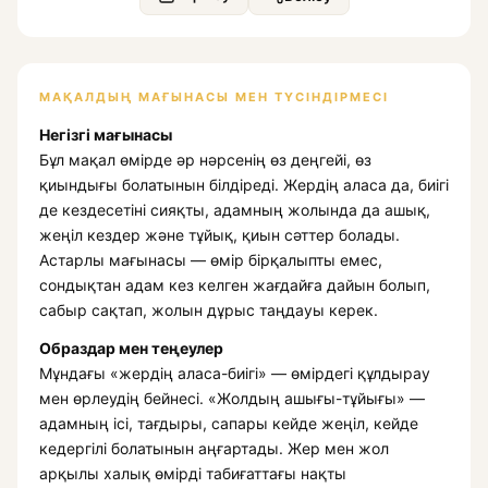
МАҚАЛДЫҢ МАҒЫНАСЫ МЕН ТҮСІНДІРМЕСІ
Негізгі мағынасы
Бұл мақал өмірде әр нәрсенің өз деңгейі, өз
қиындығы болатынын білдіреді. Жердің аласа да, биігі
де кездесетіні сияқты, адамның жолында да ашық,
жеңіл кездер және тұйық, қиын сәттер болады.
Астарлы мағынасы — өмір бірқалыпты емес,
сондықтан адам кез келген жағдайға дайын болып,
сабыр сақтап, жолын дұрыс таңдауы керек.
Образдар мен теңеулер
Мұндағы «жердің аласа-биігі» — өмірдегі құлдырау
мен өрлеудің бейнесі. «Жолдың ашығы-тұйығы» —
адамның ісі, тағдыры, сапары кейде жеңіл, кейде
кедергілі болатынын аңғартады. Жер мен жол
арқылы халық өмірді табиғаттағы нақты