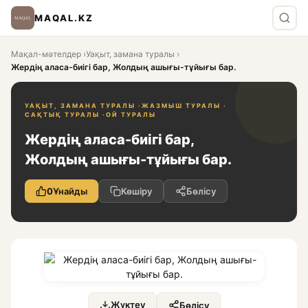
MAQAL.KZ
Мақал-мәтелдер
›
Уақыт, замана туралы
›
Жердің аласа-биігі бар, Жолдың ашығы-тұйығы бар.
УАҚЫТ, ЗАМАНА ТУРАЛЫ ·
ЖАЗМЫШ ТУРАЛЫ ·
САҚТЫҚ ТУРАЛЫ ·
ОЙ ТУРАЛЫ
Жердің аласа-биігі бар,
Жолдың ашығы-тұйығы бар.
0
Ұнайды
Көшіру
Бөлісу
Жүктеу
Бөлісу