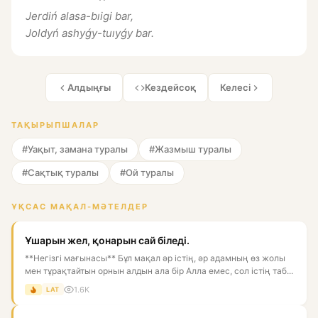
Jerdiń alasa-bıigi bar,
Joldyń ashyǵy-tuıyǵy bar.
Алдыңғы
Кездейсоқ
Келесі
ТАҚЫРЫПШАЛАР
#Уақыт, замана туралы
#Жазмыш туралы
#Сақтық туралы
#Ой туралы
ҰҚСАС МАҚАЛ-МӘТЕЛДЕР
Ұшарын жел, қонарын сай біледі.
**Негізгі мағынасы** Бұл мақал әр істің, әр адамның өз жолы
мен тұрақтайтын орнын алдын ала бір Алла емес, сол істің таб...
1.6K
LAT