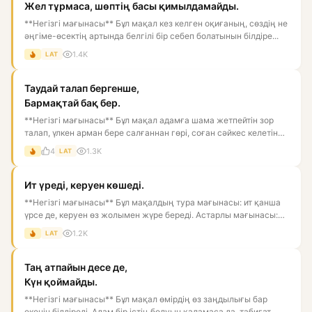
Жел тұрмаса, шөптің басы қимылдамайды.
**Негізгі мағынасы** Бұл мақал кез келген оқиғаның, сөздің не
әңгіме-өсектің артында белгілі бір себеп болатынын білдіре...
1.4K
LAT
Таудай талап бергенше,
Бармақтай бақ бер.
**Негізгі мағынасы** Бұл мақал адамға шама жетпейтін зор
талап, үлкен арман бере салғаннан гөрі, соған сәйкес келетін
ба...
4
1.3K
LAT
Ит үреді, керуен көшеді.
**Негізгі мағынасы** Бұл мақалдың тура мағынасы: ит қанша
үрсе де, керуен өз жолымен жүре береді. Астарлы мағынасы:
біре...
1.2K
LAT
Таң атпайын десе де,
Күн қоймайды.
**Негізгі мағынасы** Бұл мақал өмірдің өз заңдылығы бар
екенін білдіреді. Адам бір істің болуын қаламаса да, табиғат