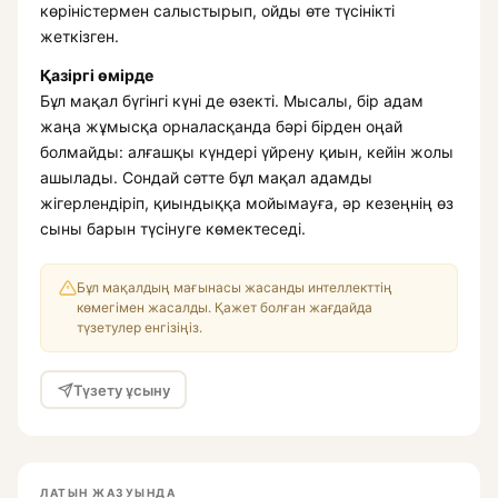
көріністермен салыстырып, ойды өте түсінікті
жеткізген.
Қазіргі өмірде
Бұл мақал бүгінгі күні де өзекті. Мысалы, бір адам
жаңа жұмысқа орналасқанда бәрі бірден оңай
болмайды: алғашқы күндері үйрену қиын, кейін жолы
ашылады. Сондай сәтте бұл мақал адамды
жігерлендіріп, қиындыққа мойымауға, әр кезеңнің өз
сыны барын түсінуге көмектеседі.
Бұл мақалдың мағынасы жасанды интеллекттің
көмегімен жасалды. Қажет болған жағдайда
түзетулер енгізіңіз.
Түзету ұсыну
ЛАТЫН ЖАЗУЫНДА