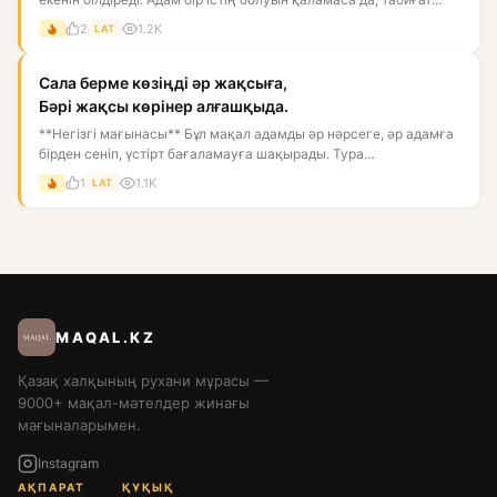
пен...
2
1.2K
LAT
Сала берме көзіңді әр жақсыға,
Бәрі жақсы көрінер алғашқыда.
**Негізгі мағынасы** Бұл мақал адамды әр нәрсеге, әр адамға
бірден сеніп, үстірт бағаламауға шақырады. Тура
мағынасында:...
1
1.1K
LAT
MAQAL.KZ
Қазақ халқының рухани мұрасы —
9000+ мақал-мәтелдер жинағы
мағыналарымен.
Instagram
АҚПАРАТ
ҚҰҚЫҚ