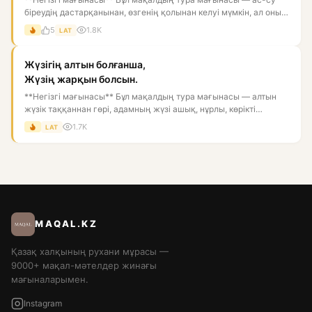
біреудің дастарқанынан, өзгенің қолынан келуі мүмкін, ал оны
қор...
5
1.8K
LAT
Жүзігің алтын болғанша,
Жүзің жарқын болсын.
**Негізгі мағынасы** Бұл мақалдың тура мағынасы — алтын
жүзік таққаннан гөрі, адамның жүзі ашық, нұрлы, көрікті
болғаны...
1.7K
LAT
MAQAL.KZ
Қазақ халқының рухани мұрасы —
9000+ мақал-мәтелдер жинағы
мағыналарымен.
Instagram