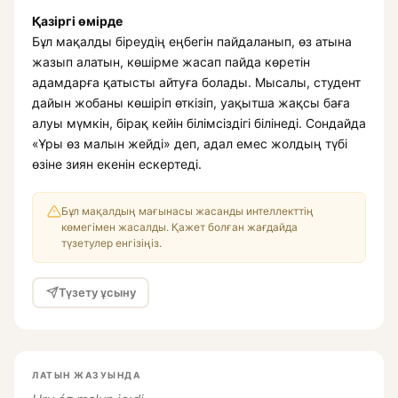
Қазіргі өмірде
Бұл мақалды біреудің еңбегін пайдаланып, өз атына
жазып алатын, көшірме жасап пайда көретін
адамдарға қатысты айтуға болады. Мысалы, студент
дайын жобаны көшіріп өткізіп, уақытша жақсы баға
алуы мүмкін, бірақ кейін білімсіздігі білінеді. Сондайда
«Ұры өз малын жейді» деп, адал емес жолдың түбі
өзіне зиян екенін ескертеді.
Бұл мақалдың мағынасы жасанды интеллекттің
көмегімен жасалды. Қажет болған жағдайда
түзетулер енгізіңіз.
Түзету ұсыну
ЛАТЫН ЖАЗУЫНДА