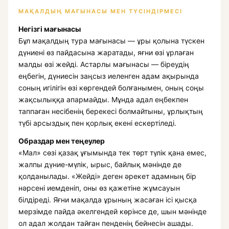
МАҚАЛДЫҢ МАҒЫНАСЫ МЕН ТҮСІНДІРМЕСІ
Негізгі мағынасы
Бұл мақалдың тура мағынасы — ұры қолына түскен
дүниені өз пайдасына жаратады, яғни өзі ұрлаған
малды өзі жейді. Астарлы мағынасы — біреудің
еңбегін, дүниесін заңсыз иеленген адам ақырында
соның игілігін өзі көргендей болғанымен, оның соңы
жақсылыққа апармайды. Мұнда адал еңбекпен
таппаған несібенің берекесі болмайтыны, ұрлықтың
түбі арсыздық пен қорлық екені ескертіледі.
Образдар мен теңеулер
«Мал» сөзі қазақ ұғымында тек төрт түлік қана емес,
жалпы дүние-мүлік, ырыс, байлық мәнінде де
қолданылады. «Жейді» деген әрекет адамның бір
нәрсені иемденіп, оны өз қажетіне жұмсауын
білдіреді. Яғни мақалда ұрының жасаған ісі қысқа
мерзімде пайда әкелгендей көрінсе де, шын мәнінде
ол адал жолдан тайған пенденің бейнесін ашады.