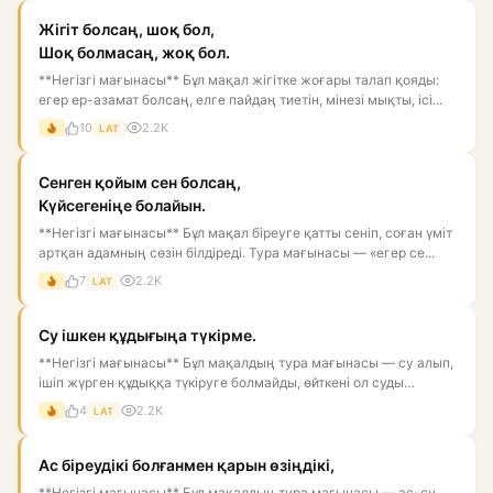
Жігіт болсаң, шоқ бол,
Шоқ болмасаң, жоқ бол.
**Негізгі мағынасы** Бұл мақал жігітке жоғары талап қояды:
егер ер-азамат болсаң, елге пайдаң тиетін, мінезі мықты, ісі...
10
2.2K
LAT
Сенген қойым сен болсаң,
Күйсегеніңе болайын.
**Негізгі мағынасы** Бұл мақал біреуге қатты сеніп, соған үміт
артқан адамның сөзін білдіреді. Тура мағынасы — «егер се...
7
2.2K
LAT
Су ішкен құдығыңа түкірме.
**Негізгі мағынасы** Бұл мақалдың тура мағынасы — су алып,
ішіп жүрген құдыққа түкіруге болмайды, өйткені ол суды
ластай...
4
2.2K
LAT
Ас біреудікі болғанмен қарын өзіңдікі,
**Негізгі мағынасы** Бұл мақалдың тура мағынасы — ас-су