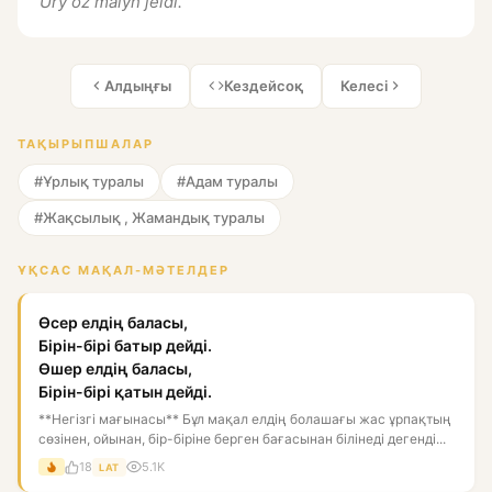
Ury óz malyn jeıdi.
Алдыңғы
Кездейсоқ
Келесі
ТАҚЫРЫПШАЛАР
#Ұрлық туралы
#Адам туралы
#Жақсылық , Жамандық туралы
ҰҚСАС МАҚАЛ-МӘТЕЛДЕР
Өсер елдің баласы,
Бірін-бірі батыр дейді.
Өшер елдің баласы,
Бірін-бірі қатын дейді.
**Негізгі мағынасы** Бұл мақал елдің болашағы жас ұрпақтың
сөзінен, ойынан, бір-біріне берген бағасынан білінеді дегенді...
18
5.1K
LAT