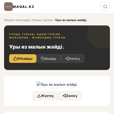
MAQAL.KZ
Мақал-мәтелдер
›
Ұрлық туралы
›
Ұры өз малын жейді.
ҰРЛЫҚ ТУРАЛЫ ·
АДАМ ТУРАЛЫ ·
ЖАҚСЫЛЫҚ , ЖАМАНДЫҚ ТУРАЛЫ
Ұры өз малын жейді.
0
Ұнайды
Көшіру
Бөлісу
Жүктеу
Бөлісу