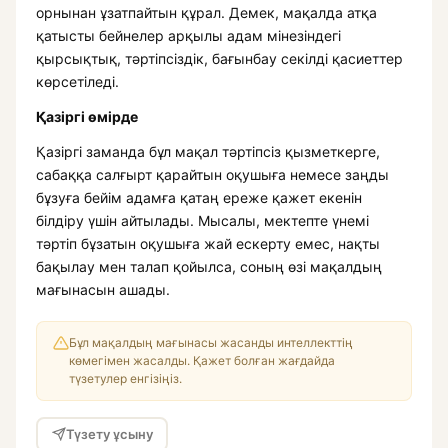
орнынан ұзатпайтын құрал. Демек, мақалда атқа
қатысты бейнелер арқылы адам мінезіндегі
қырсықтық, тәртіпсіздік, бағынбау секілді қасиеттер
көрсетіледі.
Қазіргі өмірде
Қазіргі заманда бұл мақал тәртіпсіз қызметкерге,
сабаққа салғырт қарайтын оқушыға немесе заңды
бұзуға бейім адамға қатаң ереже қажет екенін
білдіру үшін айтылады. Мысалы, мектепте үнемі
тәртіп бұзатын оқушыға жай ескерту емес, нақты
бақылау мен талап қойылса, соның өзі мақалдың
мағынасын ашады.
Бұл мақалдың мағынасы жасанды интеллекттің
көмегімен жасалды. Қажет болған жағдайда
түзетулер енгізіңіз.
Түзету ұсыну