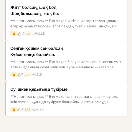
Жігіт болсаң, шоқ бол,
Шоқ болмасаң, жоқ бол.
**Негізгі мағынасы** Бұл мақал жігітке жоғары талап қояды:
егер ер-азамат болсаң, елге пайдаң тиетін, мінезі мықты, ісі...
10
2.2K
LAT
Сенген қойым сен болсаң,
Күйсегеніңе болайын.
**Негізгі мағынасы** Бұл мақал біреуге қатты сеніп, соған үміт
артқан адамның сөзін білдіреді. Тура мағынасы — «егер се...
7
2.2K
LAT
Су ішкен құдығыңа түкірме.
**Негізгі мағынасы** Бұл мақалдың тура мағынасы — су алып,
ішіп жүрген құдыққа түкіруге болмайды, өйткені ол суды
ластай...
4
2.2K
LAT