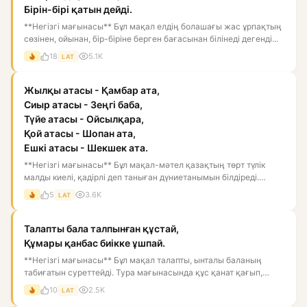
Бірін-бірі қатын дейді.
**Негізгі мағынасы** Бұл мақал елдің болашағы жас ұрпақтың
сөзінен, ойынан, бір-біріне берген бағасынан білінеді дегенді...
18
5.1K
LAT
Жылқы атасы - Қамбар ата,
Сиыр атасы - Зеңгі баба,
Түйе атасы - Ойсылқара,
Қой атасы - Шопан ата,
Ешкі атасы - Шекшек ата.
**Негізгі мағынасы** Бұл мақал-мәтел қазақтың төрт түлік
малды киелі, қадірлі деп таныған дүниетанымын білдіреді.
Мұнда...
5
3.6K
LAT
Талапты бала талпынған құстай,
Құмары қанбас биікке ұшпай.
**Негізгі мағынасы** Бұл мақал талапты, ынталы баланың
табиғатын суреттейді. Тура мағынасында құс қанат қағып,
биікке ұм...
10
2.5K
LAT