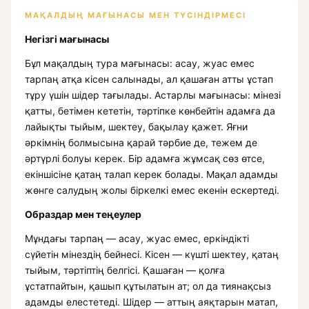
МАҚАЛДЫҢ МАҒЫНАСЫ МЕН ТҮСІНДІРМЕСІ
Негізгі мағынасы
Бұл мақалдың тура мағынасы: асау, жуас емес
тарпаң атқа кісен салынады, ал қашаған атты ұстап
тұру үшін шідер тағылады. Астарлы мағынасы: мінезі
қатты, бетімен кететін, тәртіпке көнбейтін адамға да
лайықты тыйым, шектеу, бақылау қажет. Яғни
әркімнің болмысына қарай тәрбие де, тежем де
әртүрлі болуы керек. Бір адамға жұмсақ сөз өтсе,
екіншісіне қатаң талап керек болады. Мақал адамды
жөнге салудың жолы біркелкі емес екенін ескертеді.
Образдар мен теңеулер
Мұндағы
тарпаң
— асау, жуас емес, еркіндікті
сүйетін мінездің бейнесі.
Кісен
— күшті шектеу, қатаң
тыйым, тәртіптің белгісі.
Қашаған
— қолға
ұстатпайтын, қашып құтылатын ат; ол да тиянақсыз
адамды елестетеді.
Шідер
— аттың аяқтарын матап,