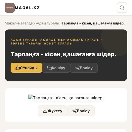
MAQAL.KZ
Мақал-мәтелдер
›
Адам туралы
›
Тарпаңға - кісен, қашағанға шідер.
АДАМ ТУРАЛЫ ·
АҚЫЛДЫ МЕН АҚЫМАҚ ТУРАЛЫ ·
ТӘРБИЕ ТУРАЛЫ ·
ӨСИЕТ ТУРАЛЫ
Тарпаңға - кісен, қашағанға шідер.
0
Ұнайды
Көшіру
Бөлісу
Жүктеу
Бөлісу