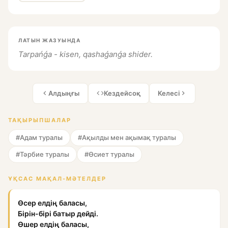
ЛАТЫН ЖАЗУЫНДА
Tarpańǵa - kisen, qashaǵanǵa shider.
Алдыңғы
Кездейсоқ
Келесі
ТАҚЫРЫПШАЛАР
#Адам туралы
#Ақылды мен ақымақ туралы
#Тәрбие туралы
#Өсиет туралы
ҰҚСАС МАҚАЛ-МӘТЕЛДЕР
Өсер елдің баласы,
Бірін-бірі батыр дейді.
Өшер елдің баласы,