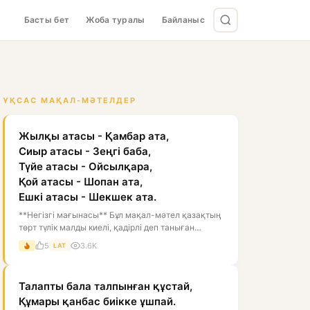
Басты бет
Жоба туралы
Байланыс
ҰҚСАС МАҚАЛ-МӘТЕЛДЕР
Жылқы атасы - Қамбар ата,
Сиыр атасы - Зеңгі баба,
Түйе атасы - Ойсылқара,
Қой атасы - Шопан ата,
Ешкі атасы - Шекшек ата.
**Негізгі мағынасы** Бұл мақал-мәтел қазақтың
төрт түлік малды киелі, қадірлі деп таныған
дүниетанымын білдіреді. Мұнда...
5
3.6K
LAT
Талапты бала талпынған құстай,
Құмары қанбас биікке ұшпай.