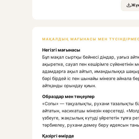
Жүк
МАҚАЛДЫҢ МАҒЫНАСЫ МЕН ТҮСІНДІРМЕС
Негізгі мағынасы
Бұл мақал сыртқы бейнесі діндар, уағыз ай
ақыретке, сауап пен кешірімге сүйенетінін 
адамдарға ақыл айтып, имандылыққа шақыр
бәрі бірдей іс пен шынайы мінезге айнала бер
айтқанды орындау қиын.
Образдар мен теңеулер
«Сопы» — тақуалықты, рухани тазалықты білд
айтатын, насихатшы мінезін көрсетеді. «Мол
үзбеуге, жақсылық күтуді үйрететін тұлға ре
тәрбиелеу, рухани демеу беру идеясын тан
Қазіргі өмірде