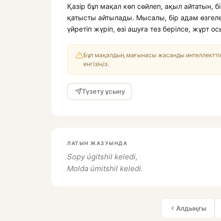
Қазір бұл мақал көп сөйлеп, ақыл айтатын, б
қатысты айтылады. Мысалы, бір адам өзгел
үйретіп жүріп, өзі ашуға тез берілсе, жұр
Бұл мақалдың мағынасы жасанды интеллекттің
енгізіңіз.
Түзету ұсыну
ЛАТЫН ЖАЗУЫНДА
Sopy úgitshil keledi,
Molda úmitshil keledi.
Алдыңғы