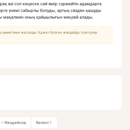
ірақ өзі сол кеңеске сай өмір сүрмейтін адамдарға
ерге үнемі сабырлы болуды, артық сөзден қашуды
т осы мақалмен оның қайшылығын меңзей алады.
 көмегімен жасалды. Қажет болған жағдайда түзетулер
Кездейсоқ
Келесі