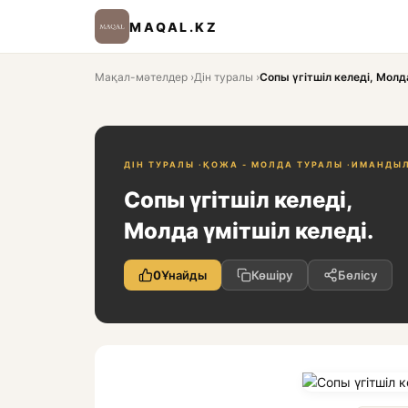
MAQAL.KZ
Мақал-мәтелдер
›
Дін туралы
›
Сопы үгітшіл келеді, Молда
ДІН ТУРАЛЫ ·
ҚОЖА - МОЛДА ТУРАЛЫ ·
ИМАНДЫЛ
Сопы үгітшіл келеді,
Молда үмітшіл келеді.
0
Ұнайды
Көшіру
Бөлісу