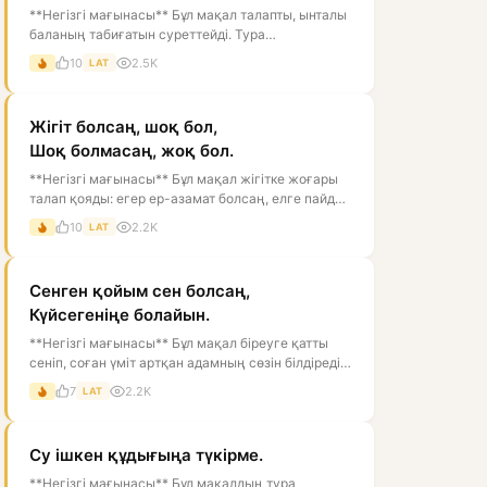
**Негізгі мағынасы** Бұл мақал талапты, ынталы
баланың табиғатын суреттейді. Тура
мағынасында құс қанат қағып, биікке ұм...
10
2.5K
LAT
Жігіт болсаң, шоқ бол,
Шоқ болмасаң, жоқ бол.
**Негізгі мағынасы** Бұл мақал жігітке жоғары
талап қояды: егер ер-азамат болсаң, елге пайдаң
тиетін, мінезі мықты, ісі...
10
2.2K
LAT
Сенген қойым сен болсаң,
Күйсегеніңе болайын.
**Негізгі мағынасы** Бұл мақал біреуге қатты
сеніп, соған үміт артқан адамның сөзін білдіреді.
Тура мағынасы — «егер се...
7
2.2K
LAT
Су ішкен құдығыңа түкірме.
**Негізгі мағынасы** Бұл мақалдың тура