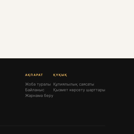
АҚПАРАТ
ҚҰҚЫҚ
Жоба туралы
Құпиялылық саясаты
Байланыс
Қызмет көрсету шарттары
Жарнама беру