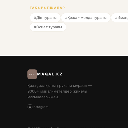
ТАҚЫРЫПШАЛАР
#Дін туралы
#Қожа - молда туралы
#Иманд
#Өсиет туралы
MAQAL.KZ
Қазақ халқының рухани мұрасы —
9000+ мақал-мәтелдер жинағы
мағыналарымен.
Instagram