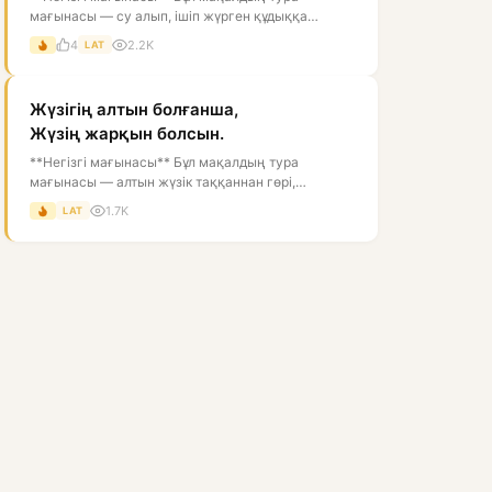
мағынасы — су алып, ішіп жүрген құдыққа
түкіруге болмайды, өйткені ол суды ластай...
4
2.2K
LAT
Жүзігің алтын болғанша,
Жүзің жарқын болсын.
**Негізгі мағынасы** Бұл мақалдың тура
мағынасы — алтын жүзік таққаннан гөрі,
адамның жүзі ашық, нұрлы, көрікті болғаны...
1.7K
LAT