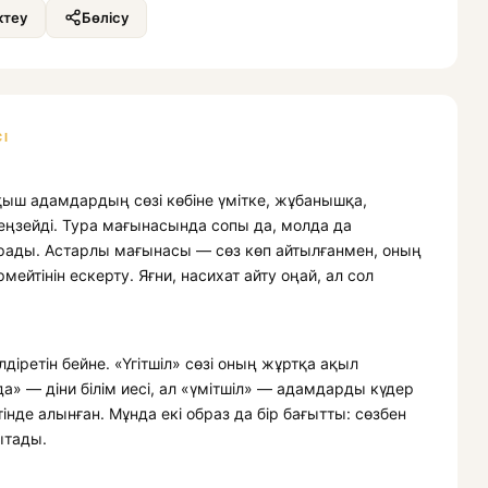
теу
Бөлісу
І
тқыш адамдардың сөзі көбіне үмітке, жұбанышқа,
меңзейді. Тура мағынасында сопы да, молда да
ады. Астарлы мағынасы — сөз көп айтылғанмен, оның
мейтінін ескерту. Яғни, насихат айту оңай, ал сол
іретін бейне. «Үгітшіл» сөзі оның жұртқа ақыл
да» — діни білім иесі, ал «үмітшіл» — адамдарды күдер
тінде алынған. Мұнда екі образ да бір бағытты: сөзбен
ытады.