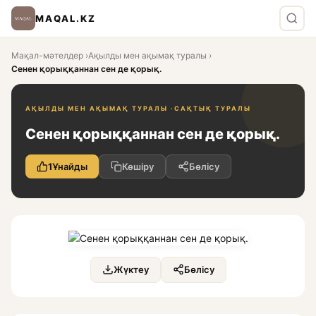
MAQAL.KZ
Мақал-мәтелдер
›
Ақылды мен ақымақ туралы
›
Сенен қорыққаннан сен де қорық.
АҚЫЛДЫ МЕН АҚЫМАҚ ТУРАЛЫ ·
САҚТЫҚ ТУРАЛЫ
Сенен қорыққаннан сен де қорық.
1
Ұнайды
Көшіру
Бөлісу
Жүктеу
Бөлісу