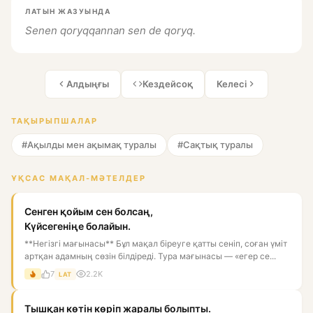
ЛАТЫН ЖАЗУЫНДА
Senen qoryqqannan sen de qoryq.
Алдыңғы
Кездейсоқ
Келесі
ТАҚЫРЫПШАЛАР
#Ақылды мен ақымақ туралы
#Сақтық туралы
ҰҚСАС МАҚАЛ-МӘТЕЛДЕР
Сенген қойым сен болсаң,
Күйсегеніңе болайын.
**Негізгі мағынасы** Бұл мақал біреуге қатты сеніп, соған үміт
артқан адамның сөзін білдіреді. Тура мағынасы — «егер се...
7
2.2K
LAT
Тышқан көтін көріп жаралы болыпты.