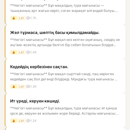
**Негізгі мағынасы** Бұл мақалдың тура мағынасы —
тышқанның арт жағын көріп, соған жарақат алғандай болуы.
Астарлы мағын...
1.7K
LAT
Жел тұрмаса, шөптің басы қимылдамайды.
**Негізгі мағынасы** Бұл мақал кез келген оқиғаның, сөздің не
әңгіме-өсектің артында белгілі бір себеп болатынын білдіре...
1.4K
LAT
Кедейдің кербезінен сақтан.
**Негізгі мағынасы** Бұл мақал сырттай сәнді, паң көрінген
кедейден сақ бол дегенді білдіреді. Мұндағы тура мағынасы —
к...
1.3K
LAT
Ит үреді, керуен көшеді.
**Негізгі мағынасы** Бұл мақалдың тура мағынасы: ит қанша
үрсе де, керуен өз жолымен жүре береді. Астарлы мағынасы:
біре...
1.2K
LAT