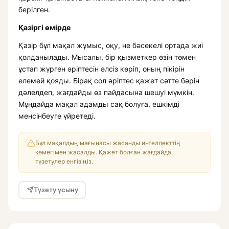
берілген.
Қазіргі өмірде
Қазір бұл мақал жұмыс, оқу, не бәсекелі ортада жиі
қолданылады. Мысалы, бір қызметкер өзін төмен
ұстап жүрген әріптесін әлсіз көріп, оның пікірін
елемей қояды. Бірақ сол әріптес қажет сәтте бәрін
дәлелдеп, жағдайды өз пайдасына шешуі мүмкін.
Мұндайда мақал адамды сақ болуға, ешкімді
менсінбеуге үйретеді.
Бұл мақалдың мағынасы жасанды интеллекттің
көмегімен жасалды. Қажет болған жағдайда
түзетулер енгізіңіз.
Түзету ұсыну