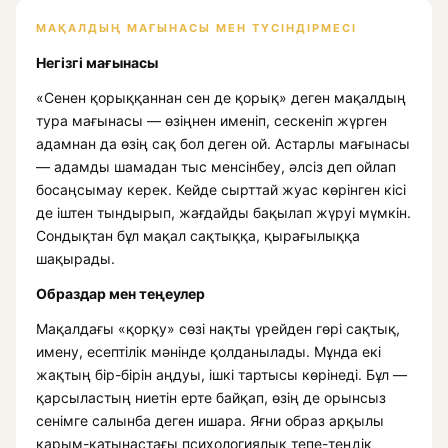
МАҚАЛДЫҢ МАҒЫНАСЫ МЕН ТҮСІНДІРМЕСІ
Негізгі мағынасы
«Сенен қорыққаннан сен де қорық» деген мақалдың
тура мағынасы — өзіңнен именіп, сескеніп жүрген
адамнан да өзің сақ бол деген ой. Астарлы мағынасы
— адамды шамадан тыс менсінбеу, әлсіз деп ойлап
босаңсымау керек. Кейде сырттай жуас көрінген кісі
де іштен тындырып, жағдайды бақылап жүруі мүмкін.
Сондықтан бұл мақал сақтыққа, қырағылыққа
шақырады.
Образдар мен теңеулер
Мақалдағы «қорқу» сөзі нақты үрейден гөрі сақтық,
имену, есептілік мәнінде қолданылады. Мұнда екі
жақтың бір-бірін аңдуы, ішкі тартысы көрінеді. Бұл —
қарсыластың ниетін ерте байқап, өзің де орынсыз
сенімге салынба деген ишара. Яғни образ арқылы
қарым-қатынастағы психологиялық тепе-теңдік