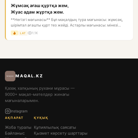
Жұмсақ ағаш құртқа жем,
Жуас адам жұртқа жем.
**Негізгі мағынасы** Бұл мақалдың тура мағынасы: жұмсақ,
шірімтал ағашты құрт тез жейді. Астарлы мағынасы: мінезі
босаң,...
1.1K
LAT
MAQAL.KZ
Қазақ халқының рухани мұрасы —
9000+ мақал-мәтелдер жинағы
мағыналарымен.
Instagram
АҚПАРАТ
ҚҰҚЫҚ
Жоба туралы
Құпиялылық саясаты
Байланыс
Қызмет көрсету шарттары