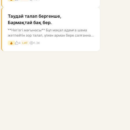
Таудай талап бергенше,
Бармақтай бақ бер.
**Негізгі мағынасы** Бұл мақал адамға шама
жетпейтін зор талап, үлкен арман бере салғаннан
гөрі, соған сәйкес келетін ба...
4
1.3K
LAT