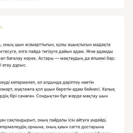
І
са, оның шын жомарттығын, қолы ашықтығын мадақта
ектесуге, елге пайда тигізуге дайын адам. Яғни адамды
арап бағалау керек. Астары — мақтаудың да өлшемі бар:
 атау дұрыс.
еуді көтермелеп, ел алдында дәріптеу ниетін
жомарт, мұқтажға қол ұшын беретін адам бейнесі. Халық
ің бірі санаған. Сондықтан бұл жерде мақтау шын
н сақтандырып, оның пайдалы ісін айтуға үндейді.
өтермелеудің орнына, оның қиын сәтте достарына