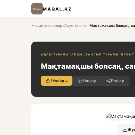
MAQAL.KZ
Мақал-мәтелдер
›
Адам туралы
›
Мақтамақшы болсаң, са
АДАМ ТУРАЛЫ ·
АҚША, БАЙЛЫҚ ТУРАЛЫ ·
БАҚЫТ
Мақтамақшы болсаң, са
1
Ұнайды
Көшіру
Бөлісу
Жүк