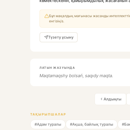
көмектескенін, қайырымдылық жасағанын а
Бұл мақалдың мағынасы жасанды интеллекттің
енгізіңіз.
Түзету ұсыну
ЛАТЫН ЖАЗУЫНДА
Maqtamaqshy bolsań, saqıdy maqta.
Алдыңғы
ТАҚЫРЫПШАЛАР
#Адам туралы
#Ақша, байлық туралы
#Ба