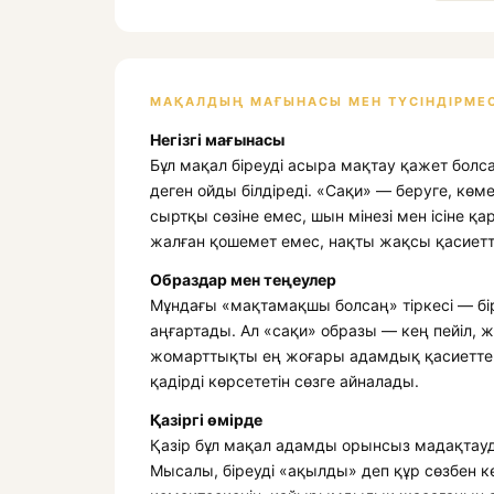
МАҚАЛДЫҢ МАҒЫНАСЫ МЕН ТҮСІНДІРМЕС
Негізгі мағынасы
Бұл мақал біреуді асыра мақтау қажет бол
деген ойды білдіреді. «Сақи» — беруге, көм
сыртқы сөзіне емес, шын мінезі мен ісіне қ
жалған қошемет емес, нақты жақсы қасиетті
Образдар мен теңеулер
Мұндағы «мақтамақшы болсаң» тіркесі — бір
аңғартады. Ал «сақи» образы — кең пейіл, 
жомарттықты ең жоғары адамдық қасиеттерд
қадірді көрсететін сөзге айналады.
Қазіргі өмірде
Қазір бұл мақал адамды орынсыз мадақтауда
Мысалы, біреуді «ақылды» деп құр сөзбен к