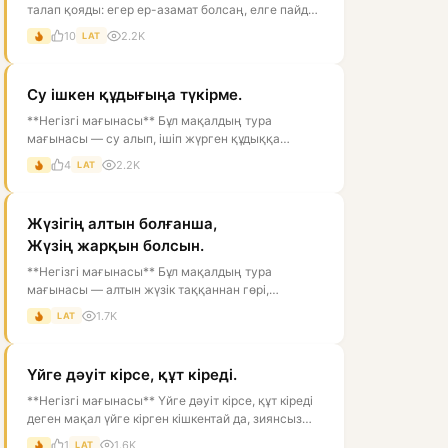
талап қояды: егер ер-азамат болсаң, елге пайдаң
тиетін, мінезі мықты, ісі...
10
2.2K
LAT
Су ішкен құдығыңа түкірме.
**Негізгі мағынасы** Бұл мақалдың тура
мағынасы — су алып, ішіп жүрген құдыққа
түкіруге болмайды, өйткені ол суды ластай...
4
2.2K
LAT
Жүзігің алтын болғанша,
Жүзің жарқын болсын.
**Негізгі мағынасы** Бұл мақалдың тура
мағынасы — алтын жүзік таққаннан гөрі,
адамның жүзі ашық, нұрлы, көрікті болғаны...
1.7K
LAT
Үйге дәуіт кірсе, құт кіреді.
**Негізгі мағынасы** Үйге дәуіт кірсе, құт кіреді
деген мақал үйге кірген кішкентай да, зиянсыз
жәндікті жақсылықтың бел...
1
1.6K
LAT