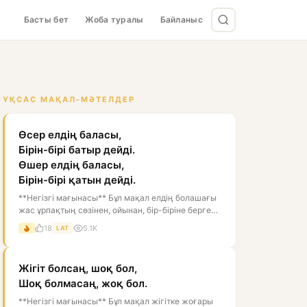
Басты бет
Жоба туралы
Байланыс
ҰҚСАС МАҚАЛ-МӘТЕЛДЕР
Өсер елдің баласы,
Бірін-бірі батыр дейді.
Өшер елдің баласы,
Бірін-бірі қатын дейді.
**Негізгі мағынасы** Бұл мақал елдің болашағы
жас ұрпақтың сөзінен, ойынан, бір-біріне берген
бағасынан білінеді дегенді...
18
5.1K
LAT
Жігіт болсаң, шоқ бол,
Шоқ болмасаң, жоқ бол.
**Негізгі мағынасы** Бұл мақал жігітке жоғары