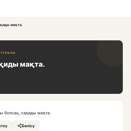
қиды мақта.
 ТУРАЛЫ
қиды мақта.
теу
Бөлісу