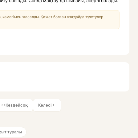
йту орынды. Сонда мақтау да шынайы, әсерлі болады.
 көмегімен жасалды. Қажет болған жағдайда түзетулер
Кездейсоқ
Келесі
қыт туралы