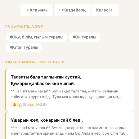
Алдыңғы
Кездейсоқ
Келесі
ТАҚЫРЫПШАЛАР
#Оқу, білім, ғылым туралы
#Ой туралы
#Кітап туралы
ҰҚСАС МАҚАЛ-МӘТЕЛДЕР
Талапты бала талпынған құстай,
Құмары қанбас биікке ұшпай.
**Негізгі мағынасы** Бұл мақал талапты, ынталы баланың
табиғатын суреттейді. Тура мағынасында құс қанат қағып,
биікке ұм...
10
2.5K
LAT
Ұшарын жел, қонарын сай біледі.
**Негізгі мағынасы** Бұл мақал әр істің, әр адамның өз жолы
мен тұрақтайтын орнын алдын ала бір Алла емес, сол істің таб...