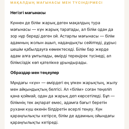
МАҚАЛДЫҢ МАҒЫНАСЫ МЕН ТҮСІНДІРМЕСІ
Негізгі мағынасы
Күннен де білім жарық деген мақалдың тура
мағынасы — күн жарық таратады, ал білім одан да
зор нұр береді деген ой. Астарлы мағынасы — білім
адамның жолын ашып, надандықты сейілтеді, дұрыс
шешім қабылдауға көмектеседі. Білім бар жерде
адам алға ұмтылады, өмірді тереңірек түсінеді, ал
білімсіздік көп қателікке ұрындырады.
Образдар мен теңеулер
Мұндағы «күн» — өмірдегі ең үлкен жарықтың, жылу
мен айқындықтың белгісі. Ал «білім» соған теңеліп
қана қоймай, одан да жарық деп көрсетіледі. Бұл —
білімнің тек ақпарат емес, адамға бағыт беретін
рухани күш екенін білдіретін әсерлі теңеу. Күн
қараңғылықты кетірсе, білім де адамның ойындағы
қараңғылықты кетіреді.