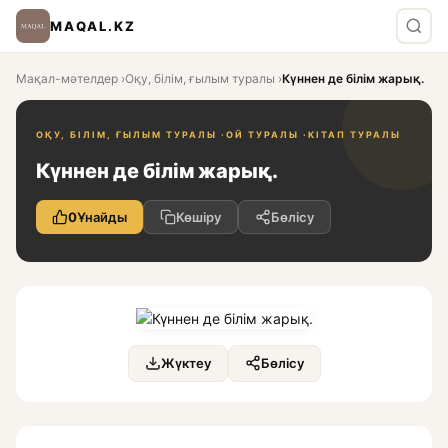
MAQAL.KZ
Мақал-мәтелдер
›
Оқу, білім, ғылым туралы
›
Күннен де білім жарық.
ОҚУ, БІЛІМ, ҒЫЛЫМ ТУРАЛЫ ·
ОЙ ТУРАЛЫ ·
КІТАП ТУРАЛЫ
Күннен де білім жарық.
0
Ұнайды
Көшіру
Бөлісу
Жүктеу
Бөлісу