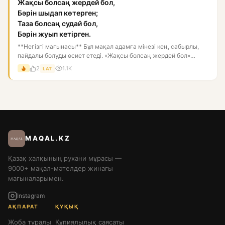
Жақсы болсаң жердей бол,
Бәрін шыдап көтерген;
Таза болсаң судай бол,
Бәрін жуып кетірген.
**Негізгі мағынасы** Бұл мақал адамға мінезі кең, сабырлы,
пайдалы болуды өсиет етеді. «Жақсы болсаң жердей бол»
дегені...
2
1.1K
LAT
MAQAL.KZ
Қазақ халқының рухани мұрасы —
9000+ мақал-мәтелдер жинағы
мағыналарымен.
Instagram
АҚПАРАТ
ҚҰҚЫҚ
Жоба туралы
Құпиялылық саясаты