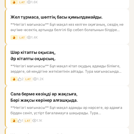
1.6K
LAT
Жел тұрмаса, шөптің басы қимылдамайды.
**Негізгі мағынасы** Бұл мақал кез келген оқиғаның, сөздің не
әңгіме-өсектің артында белгілі бір себеп болатынын білдіре...
1.4K
LAT
Шәр кітапты оқысаң,
Әр кітапты оқырсың.
**Негізгі мағынасы** Бұл мақал кітап оқудың адамды білімге,
зердеге, ой кеңдігіне жеткізетінін айтады. Тура мағынасында...
2
1.2K
LAT
Сала берме көзіңді әр жақсыға,
Бәрі жақсы көрінер алғашқыда.
**Негізгі мағынасы** Бұл мақал адамды әр нәрсеге, әр адамға
бірден сеніп, үстірт бағаламауға шақырады. Тура
мағынасында:...
1
1.1K
LAT