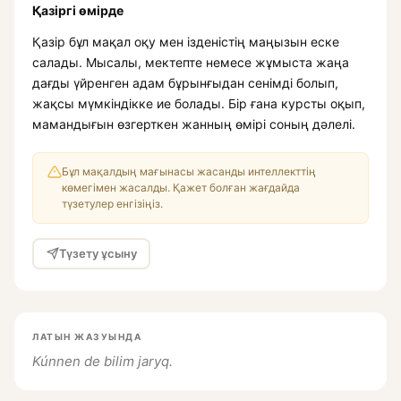
Қазіргі өмірде
Қазір бұл мақал оқу мен ізденістің маңызын еске
салады. Мысалы, мектепте немесе жұмыста жаңа
дағды үйренген адам бұрынғыдан сенімді болып,
жақсы мүмкіндікке ие болады. Бір ғана курсты оқып,
мамандығын өзгерткен жанның өмірі соның дәлелі.
Бұл мақалдың мағынасы жасанды интеллекттің
көмегімен жасалды. Қажет болған жағдайда
түзетулер енгізіңіз.
Түзету ұсыну
ЛАТЫН ЖАЗУЫНДА
Kúnnen de bilim jaryq.