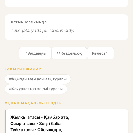
ЛАТЫН ЖАЗУЫНДА
Túlki jatarynda jer tańdamaıdy.
Алдыңғы
Кездейсоқ
Келесі
ТАҚЫРЫПШАЛАР
#Ақылды мен ақымақ туралы
#Хайуанаттар әлемі туралы
ҰҚСАС МАҚАЛ-МӘТЕЛДЕР
Жылқы атасы - Қамбар ата,
Сиыр атасы - Зеңгі баба,
Түйе атасы - Ойсылқара,