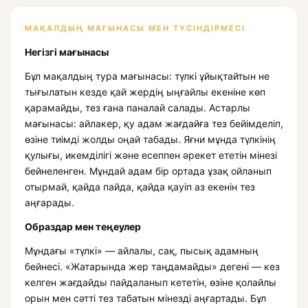
МАҚАЛДЫҢ МАҒЫНАСЫ МЕН ТҮСІНДІРМЕСІ
Негізгі мағынасы
Бұл мақалдың тура мағынасы: түлкі ұйықтайтын не
тығылатын кезде қай жердің ыңғайлы екеніне көп
қарамайды, тез ғана паналай салады. Астарлы
мағынасы: айлакер, қу адам жағдайға тез бейімделіп,
өзіне тиімді жолды оңай табады. Яғни мұнда түлкінің
қулығы, икемділігі және есеппен әрекет ететін мінезі
бейнеленген. Мұндай адам бір ортада ұзақ ойланып
отырмай, қайда пайда, қайда қауіп аз екенін тез
аңғарады.
Образдар мен теңеулер
Мұндағы «түлкі» — айлалы, сақ, пысық адамның
бейнесі. «Жатарында жер таңдамайды» дегені — кез
келген жағдайды пайдаланып кететін, өзіне қолайлы
орын мен сәтті тез табатын мінезді аңғартады. Бұл