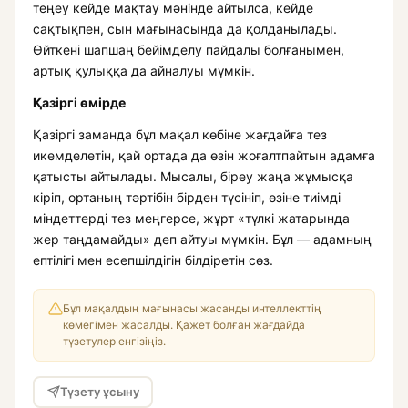
теңеу кейде мақтау мәнінде айтылса, кейде
сақтықпен, сын мағынасында да қолданылады.
Өйткені шапшаң бейімделу пайдалы болғанымен,
артық қулыққа да айналуы мүмкін.
Қазіргі өмірде
Қазіргі заманда бұл мақал көбіне жағдайға тез
икемделетін, қай ортада да өзін жоғалтпайтын адамға
қатысты айтылады. Мысалы, біреу жаңа жұмысқа
кіріп, ортаның тәртібін бірден түсініп, өзіне тиімді
міндеттерді тез меңгерсе, жұрт «түлкі жатарында
жер таңдамайды» деп айтуы мүмкін. Бұл — адамның
ептілігі мен есепшілдігін білдіретін сөз.
Бұл мақалдың мағынасы жасанды интеллекттің
көмегімен жасалды. Қажет болған жағдайда
түзетулер енгізіңіз.
Түзету ұсыну