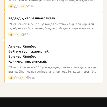
үйге кірген кішкентай да, зиянсыз жәндікті жақсылықтың бел...
1
1.6K
LAT
Кедейдің кербезінен сақтан.
**Негізгі мағынасы** Бұл мақал сырттай сәнді, паң көрінген
кедейден сақ бол дегенді білдіреді. Мұндағы тура мағынасы —
к...
1.3K
LAT
Ат өнері білінбес,
Бәйгеге түсіп жарыспай;
Ер өнері білінбес,
Қоян-қолтық алыспай.
**Негізгі мағынасы** Бұл мақалдың мәні — аттың да, ердің де
шын қабілеті сынақ үстінде ғана көрінеді. Тек қарап тұрып, б...
4
1.2K
LAT