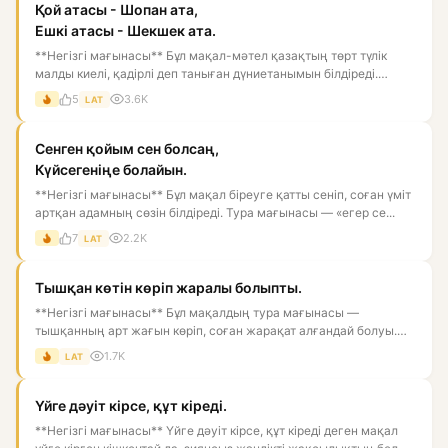
Қой атасы - Шопан ата,
Ешкі атасы - Шекшек ата.
**Негізгі мағынасы** Бұл мақал-мәтел қазақтың төрт түлік
малды киелі, қадірлі деп таныған дүниетанымын білдіреді.
Мұнда...
5
3.6K
LAT
Сенген қойым сен болсаң,
Күйсегеніңе болайын.
**Негізгі мағынасы** Бұл мақал біреуге қатты сеніп, соған үміт
артқан адамның сөзін білдіреді. Тура мағынасы — «егер се...
7
2.2K
LAT
Тышқан көтін көріп жаралы болыпты.
**Негізгі мағынасы** Бұл мақалдың тура мағынасы —
тышқанның арт жағын көріп, соған жарақат алғандай болуы.
Астарлы мағын...
1.7K
LAT
Үйге дәуіт кірсе, құт кіреді.
**Негізгі мағынасы** Үйге дәуіт кірсе, құт кіреді деген мақал