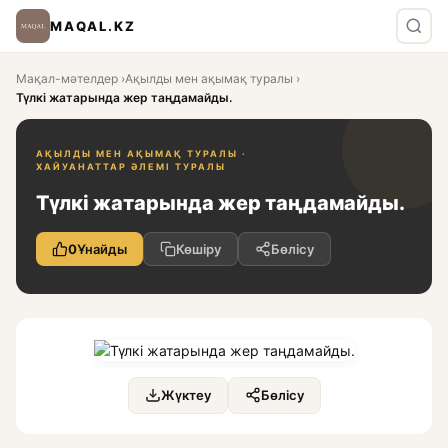
MAQAL.KZ
Мақал-мәтелдер
›
Ақылды мен ақымақ туралы
›
Түлкі жатарында жер таңдамайды.
АҚЫЛДЫ МЕН АҚЫМАҚ ТУРАЛЫ ·
ХАЙУАНАТТАР ӘЛЕМІ ТУРАЛЫ
Түлкі жатарында жер таңдамайды.
0
Ұнайды
Көшіру
Бөлісу
Жүктеу
Бөлісу