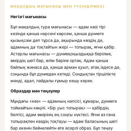
МАҚАЛДЫҢ МАҒЫНАСЫ МЕН ТҮСІНДІРМЕСІ
Негізгі мағынасы
Бұл мақалдың тура мағынасы — адам көзі тірі
кезінде қанша нәрсені көрсем, қанша дүниеге
қызықсам деп тұрса да, ақырында көздің де,
адамның да тоқтайтын жері — топырақ, яғни қабір.
Астарлы мағынасы — дүниеқоңыздыққа берілме,
өмірдің шегі бар, өлім бәріне ортақ. Адам қанша
байлық жинаса да, қанша арман қуып, атақ іздесе де,
соңында бұл дүниеден кетеді. Сондықтан тіршілікте
мәнді, адал, пайдалы ғұмыр кешу керек.
Образдар мен теңеулер
Мұндағы «көз» — адамның нәпсісі, құмары, дүниеге
тоймайтын көңілі. «Бір уыс топырақ» — қабірдің
белгісі, адам өмірінің ең соңғы нүктесі. Яғни аз ғана
топырақпен көздің тоқтауы — адам баласының шегі
бар екенін бейнелейтін өте әсерлі образ. Бұл теңеу