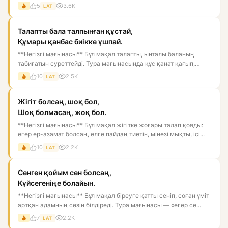
Мұнда...
5
3.6K
LAT
Талапты бала талпынған құстай,
Құмары қанбас биікке ұшпай.
**Негізгі мағынасы** Бұл мақал талапты, ынталы баланың
табиғатын суреттейді. Тура мағынасында құс қанат қағып,
биікке ұм...
10
2.5K
LAT
Жігіт болсаң, шоқ бол,
Шоқ болмасаң, жоқ бол.
**Негізгі мағынасы** Бұл мақал жігітке жоғары талап қояды:
егер ер-азамат болсаң, елге пайдаң тиетін, мінезі мықты, ісі...
10
2.2K
LAT
Сенген қойым сен болсаң,
Күйсегеніңе болайын.
**Негізгі мағынасы** Бұл мақал біреуге қатты сеніп, соған үміт
артқан адамның сөзін білдіреді. Тура мағынасы — «егер се...
7
2.2K
LAT