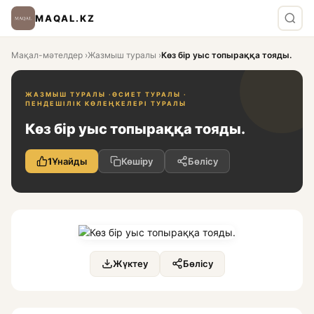
MAQAL.KZ
Мақал-мәтелдер
›
Жазмыш туралы
›
Көз бір уыс топыраққа тояды.
ЖАЗМЫШ ТУРАЛЫ ·
ӨСИЕТ ТУРАЛЫ ·
ПЕНДЕШІЛІК КӨЛЕҢКЕЛЕРІ ТУРАЛЫ
Көз бір уыс топыраққа тояды.
1
Ұнайды
Көшіру
Бөлісу
Жүктеу
Бөлісу