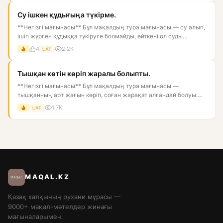
Су ішкен құдығыңа түкірме.
**Негізгі мағынасы** Бұл мақалдың тура мағынасы — су алып,
ішіп жүрген құдыққа түкіруге болмайды, өйткені ол суды
ластай...
4
2.2K
LAT
Тышқан көтін көріп жаралы болыпты.
**Негізгі мағынасы** Бұл мақалдың тура мағынасы —
тышқанның арт жағын көріп, соған жарақат алғандай болуы.
Астарлы мағын...
1.7K
LAT
MAQAL.KZ
Қазақ халқының рухани мұрасы —
9000+ мақал-мәтелдер жинағы
мағыналарымен.