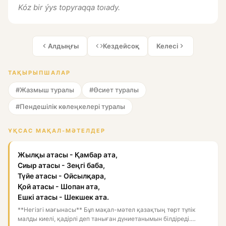
Kóz bir ýys topyraqqa toıady.
Алдыңғы
Кездейсоқ
Келесі
ТАҚЫРЫПШАЛАР
#Жазмыш туралы
#Өсиет туралы
#Пендешілік көлеңкелері туралы
ҰҚСАС МАҚАЛ-МӘТЕЛДЕР
Жылқы атасы - Қамбар ата,
Сиыр атасы - Зеңгі баба,
Түйе атасы - Ойсылқара,
Қой атасы - Шопан ата,
Ешкі атасы - Шекшек ата.
**Негізгі мағынасы** Бұл мақал-мәтел қазақтың төрт түлік
малды киелі, қадірлі деп таныған дүниетанымын білдіреді.