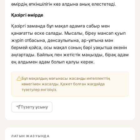
өмірдің өткіншілігін көз алдына анық елестетеді.
Қазіргі өмірде
Қазіргі заманда бұл мақал адамға сабыр мен
қанағатты еске салады. Мысалы, біреу мансап қуып
жүріп отбасына, денсаулығына, ар-ұятына мән
бермей қойса, осы мақал соның бәрі уақытша екенін
аңғартады. Байлық пен жетістік маңызды, бірақ адам
ең алдымен адам болып қалуы керек.
Бұл мақалдың мағынасы жасанды интеллекттің
көмегімен жасалды. Қажет болған жағдайда
түзетулер енгізіңіз.
Түзету ұсыну
ЛАТЫН ЖАЗУЫНДА