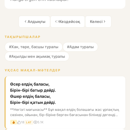
Алдыңғы
Кездейсоқ
Келесі
ТАҚЫРЫПШАЛАР
#Хан, төре, басшы туралы
#Адам туралы
#Ақылды мен ақымақ туралы
ҰҚСАС МАҚАЛ-МӘТЕЛДЕР
Өсер елдің баласы,
Бірін-бірі батыр дейді.
Өшер елдің баласы,
Бірін-бірі қатын дейді.
**Негізгі мағынасы** Бұл мақал елдің болашағы жас ұрпақтың
сөзінен, ойынан, бір-біріне берген бағасынан білінеді дегенді...
18
5.1K
LAT