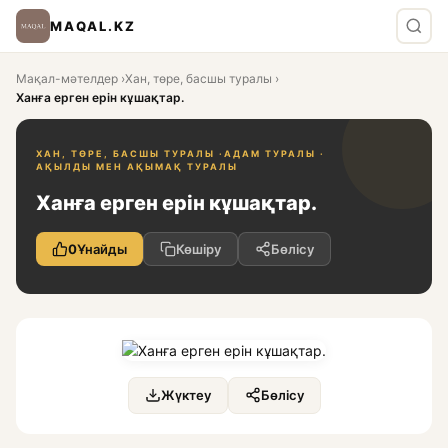
MAQAL.KZ
Мақал-мәтелдер
›
Хан, төре, басшы туралы
›
Ханға ерген ерін кұшақтар.
ХАН, ТӨРЕ, БАСШЫ ТУРАЛЫ ·
АДАМ ТУРАЛЫ ·
АҚЫЛДЫ МЕН АҚЫМАҚ ТУРАЛЫ
Ханға ерген ерін кұшақтар.
0
Ұнайды
Көшіру
Бөлісу
Жүктеу
Бөлісу