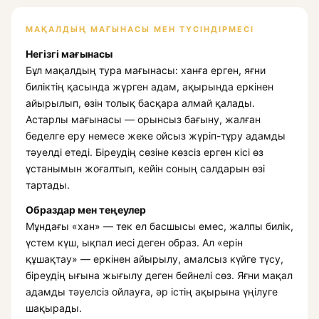
МАҚАЛДЫҢ МАҒЫНАСЫ МЕН ТҮСІНДІРМЕСІ
Негізгі мағынасы
Бұл мақалдың тура мағынасы: ханға ерген, яғни
биліктің қасында жүрген адам, ақырында еркінен
айырылып, өзін толық басқара алмай қалады.
Астарлы мағынасы — орынсыз бағыну, жалған
беделге еру немесе жеке ойсыз жүріп-тұру адамды
тәуелді етеді. Біреудің сөзіне көзсіз ерген кісі өз
ұстанымын жоғалтып, кейін соның салдарын өзі
тартады.
Образдар мен теңеулер
Мұндағы «хан» — тек ел басшысы емес, жалпы билік,
үстем күш, ықпал иесі деген образ. Ал «ерін
құшақтау» — еркінен айырылу, амалсыз күйге түсу,
біреудің ығына жығылу деген бейнелі сөз. Яғни мақал
адамды тәуелсіз ойлауға, әр істің ақырына үңілуге
шақырады.