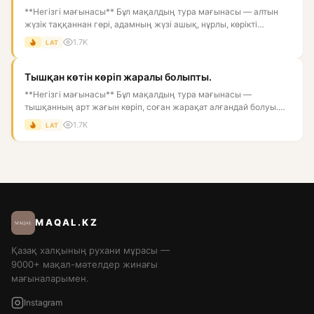
**Негізгі мағынасы** Бұл мақалдың тура мағынасы — алтын
жүзік таққаннан гөрі, адамның жүзі ашық, нұрлы, көрікті
болғаны...
1.7K
LAT
Тышқан көтін көріп жаралы болыпты.
**Негізгі мағынасы** Бұл мақалдың тура мағынасы —
тышқанның арт жағын көріп, соған жарақат алғандай болуы.
Астарлы мағын...
1.7K
LAT
MAQAL.KZ
Қазақ халқының рухани мұрасы —
9000+ мақал-мәтелдер жинағы
мағыналарымен.
Instagram