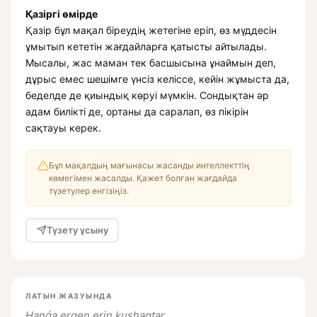
Қазіргі өмірде
Қазір бұл мақал біреудің жетегіне еріп, өз мүддесін
ұмытып кететін жағдайларға қатысты айтылады.
Мысалы, жас маман тек басшысына ұнаймын деп,
дұрыс емес шешімге үнсіз келіссе, кейін жұмыста да,
беделде де қиындық көруі мүмкін. Сондықтан әр
адам билікті де, ортаны да саралап, өз пікірін
сақтауы керек.
Бұл мақалдың мағынасы жасанды интеллекттің
көмегімен жасалды. Қажет болған жағдайда
түзетулер енгізіңіз.
Түзету ұсыну
ЛАТЫН ЖАЗУЫНДА
Hanǵa ergen erin kushaqtar.