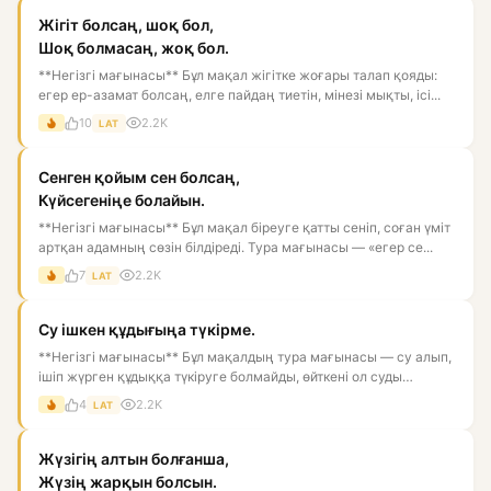
Жігіт болсаң, шоқ бол,
Шоқ болмасаң, жоқ бол.
**Негізгі мағынасы** Бұл мақал жігітке жоғары талап қояды:
егер ер-азамат болсаң, елге пайдаң тиетін, мінезі мықты, ісі...
10
2.2K
LAT
Сенген қойым сен болсаң,
Күйсегеніңе болайын.
**Негізгі мағынасы** Бұл мақал біреуге қатты сеніп, соған үміт
артқан адамның сөзін білдіреді. Тура мағынасы — «егер се...
7
2.2K
LAT
Су ішкен құдығыңа түкірме.
**Негізгі мағынасы** Бұл мақалдың тура мағынасы — су алып,
ішіп жүрген құдыққа түкіруге болмайды, өйткені ол суды
ластай...
4
2.2K
LAT
Жүзігің алтын болғанша,
Жүзің жарқын болсын.