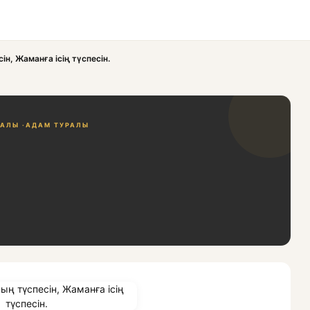
н, Жаманға ісің түспесін.
АЛЫ ·
АДАМ ТУРАЛЫ
,