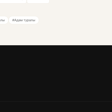
алы
#Адам туралы