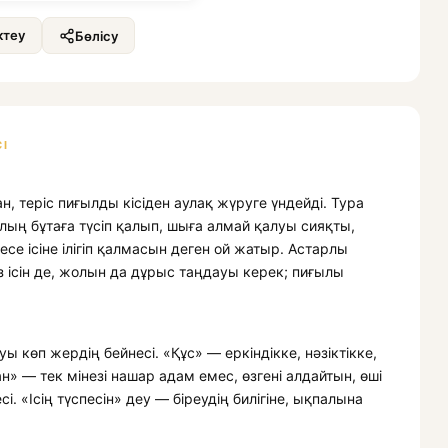
теу
Бөлісу
І
, теріс пиғылды кісіден аулақ жүруге үндейді. Тура
лың бұтаға түсіп қалып, шыға алмай қалуы сияқты,
е ісіне ілігіп қалмасын деген ой жатыр. Астарлы
 ісін де, жолын да дұрыс таңдауы керек; пиғылы
 көп жердің бейнесі. «Құс» — еркіндікке, нәзіктікке,
н» — тек мінезі нашар адам емес, өзгені алдайтын, өші
і. «Ісің түспесін» деу — біреудің билігіне, ықпалына