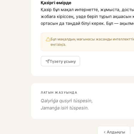
Қазіргі өмірде
Қазір бұл мақал интернетте, жұмыста, досты
жобаға кіріссең, уәде беріп тұрып ақшасын 
ортасын да таңдай білуі керек. Бұл — ақылмен
Бұл мақалдың мағынасы жасанды интеллекттің
енгізіңіз.
Түзету ұсыну
ЛАТЫН ЖАЗУЫНДА
Qalyńǵa qusyń túspesin,
Jamanǵa isiń túspesin.
Алдыңғы