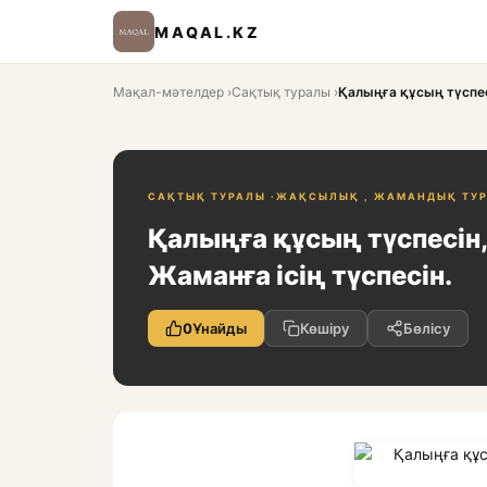
MAQAL.KZ
Мақал-мәтелдер
›
Сақтық туралы
›
Қалыңға құсың түспесі
САҚТЫҚ ТУРАЛЫ ·
ЖАҚСЫЛЫҚ , ЖАМАНДЫҚ ТУР
Қалыңға құсың түспесін
Жаманға ісің түспесін.
0
Ұнайды
Көшіру
Бөлісу