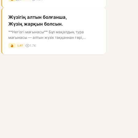
Жүзігің алтын болғанша,
Жүзің жарқын болсын.
**Негізгі мағынасы** Бұл мақалдың тура
мағынасы — алтын жүзік таққаннан гөрі,
адамның жүзі ашық, нұрлы, көрікті болғаны...
1.7K
LAT