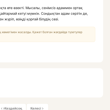
қта өте өзекті. Мысалы, сенімсіз адаммен ортақ
қайтармай кетуі мүмкін. Сондықтан адам серігін де,
 жүріп, өзіңді қорғай білудің сөзі.
 көмегімен жасалды. Қажет болған жағдайда түзетулер
Кездейсоқ
Келесі