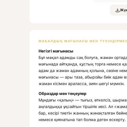
Жүк
МАҚАЛДЫҢ МАҒЫНАСЫ МЕН ТҮСІНДІРМЕС
Негізгі мағынасы
Бұл мақал адамды сақ болуға, жаман ортадан
мағынада айтқанда, құстың торға немесе қа
адам да жаман адамның қолына, сөзіне немес
мағынасы — ары таза, абыройы биік адам өз
жаман кісімен араласса, зиян шегуі мүмкін.
Образдар мен теңеулер
Мұндағы «қалың» — тығыз, өткелсіз, шырмауы
аңғалдыққа ұқсайтын тіршілік иесі. Ал «жама
бар, кесірі тиетін жанның жинақталған бейнес
немесе қиянатына тап болма деген ескерту.