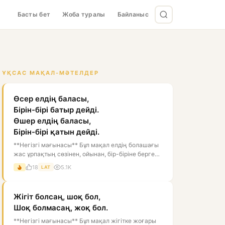
Басты бет
Жоба туралы
Байланыс
ҰҚСАС МАҚАЛ-МӘТЕЛДЕР
Өсер елдің баласы,
Бірін-бірі батыр дейді.
Өшер елдің баласы,
Бірін-бірі қатын дейді.
**Негізгі мағынасы** Бұл мақал елдің болашағы
жас ұрпақтың сөзінен, ойынан, бір-біріне берген
бағасынан білінеді дегенді...
18
5.1K
LAT
Жігіт болсаң, шоқ бол,
Шоқ болмасаң, жоқ бол.
**Негізгі мағынасы** Бұл мақал жігітке жоғары