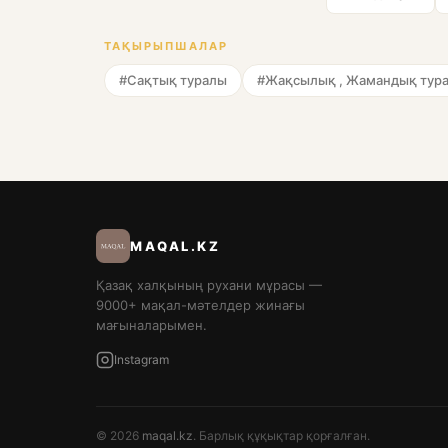
ТАҚЫРЫПШАЛАР
#Сақтық туралы
#Жақсылық , Жамандық тур
MAQAL.KZ
Қазақ халқының рухани мұрасы —
9000+ мақал-мәтелдер жинағы
мағыналарымен.
Instagram
© 2026
maqal.kz
. Барлық құқықтар қорғалған.