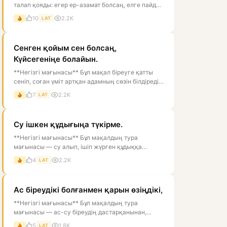
талап қояды: егер ер-азамат болсаң, елге пайдаң
тиетін, мінезі мықты, ісі...
10
2.2K
LAT
Сенген қойым сен болсаң,
Күйсегеніңе болайын.
**Негізгі мағынасы** Бұл мақал біреуге қатты
сеніп, соған үміт артқан адамның сөзін білдіреді.
Тура мағынасы — «егер се...
7
2.2K
LAT
Су ішкен құдығыңа түкірме.
**Негізгі мағынасы** Бұл мақалдың тура
мағынасы — су алып, ішіп жүрген құдыққа
түкіруге болмайды, өйткені ол суды ластай...
4
2.2K
LAT
Ас біреудікі болғанмен қарын өзіңдікі,
**Негізгі мағынасы** Бұл мақалдың тура
мағынасы — ас-су біреудің дастарқанынан,
өзгенің қолынан келуі мүмкін, ал оны қор...
5
1.8K
LAT