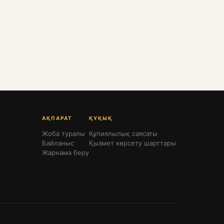
АҚПАРАТ
ҚҰҚЫҚ
Жоба туралы
Құпиялылық саясаты
Байланыс
Қызмет көрсету шарттары
Жарнама беру