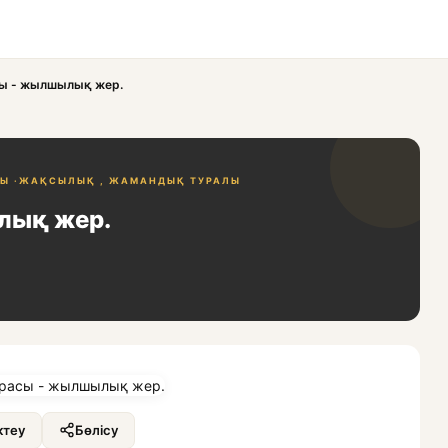
асы - жылшылық жер.
Ы ·
ЖАҚСЫЛЫҚ , ЖАМАНДЫҚ ТУРАЛЫ
ылық жер.
теу
Бөлісу