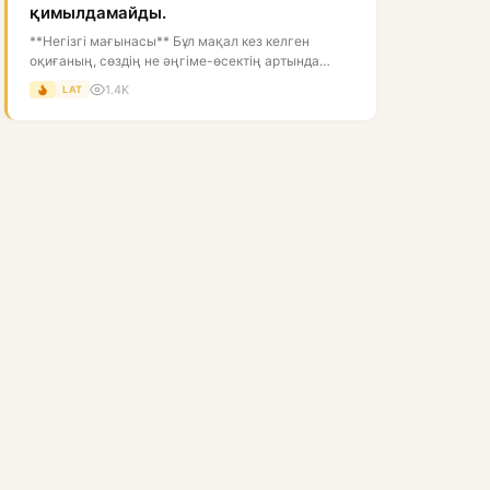
қимылдамайды.
**Негізгі мағынасы** Бұл мақал кез келген
оқиғаның, сөздің не әңгіме-өсектің артында
белгілі бір себеп болатынын білдіре...
1.4K
LAT