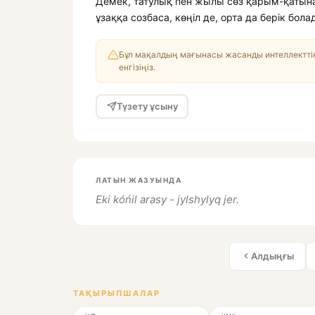
Демек, татулық пен жылы сөз қарым-қатынаст
ұзаққа созбаса, көңіл де, орта да берік бола
Бұл мақалдың мағынасы жасанды интеллекттің
енгізіңіз.
Түзету ұсыну
ЛАТЫН ЖАЗУЫНДА
Eki kóńil arasy - jylshylyq jer.
Алдыңғы
ТАҚЫРЫПШАЛАР