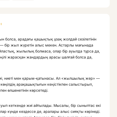
І
қын болса, арадағы қашықтық ұзақ жолдай сезілетінін
— бір жыл жүретін алыс мекен. Астарлы мағынада
йластық, жылылық болмаса, олар бір ауылда тұрса да,
көңілі жарасқан жандардың арасы шалғай болса да,
лемі, ниеті мен қарым-қатынасы. Ал «жылшылық жер» —
 көңілдің арақашықтығын кеңістікпен салыстырып,
ен өлшенетінін көрсетеді.
уып кеткенде жиі айтылады. Мысалы, бір сыныптас екі
олар күнде кездессе де, аралары алыс сияқты көрінеді.