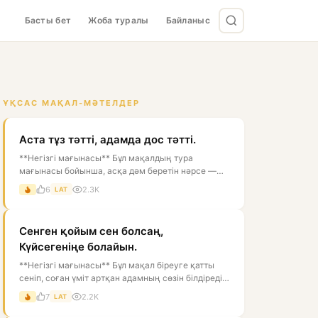
Басты бет
Жоба туралы
Байланыс
ҰҚСАС МАҚАЛ-МӘТЕЛДЕР
Аста тұз тәтті, адамда дос тәтті.
**Негізгі мағынасы** Бұл мақалдың тура
мағынасы бойынша, асқа дәм беретін нәрсе —
тұз, ал адам өмірін мәнді ететін нәрс...
6
2.3K
LAT
Сенген қойым сен болсаң,
Күйсегеніңе болайын.
**Негізгі мағынасы** Бұл мақал біреуге қатты
сеніп, соған үміт артқан адамның сөзін білдіреді.
Тура мағынасы — «егер се...
7
2.2K
LAT