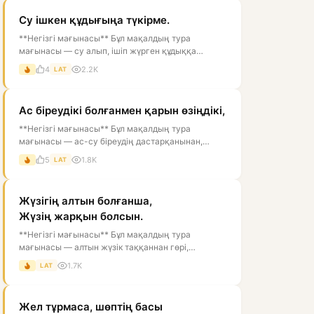
Су ішкен құдығыңа түкірме.
**Негізгі мағынасы** Бұл мақалдың тура
мағынасы — су алып, ішіп жүрген құдыққа
түкіруге болмайды, өйткені ол суды ластай...
4
2.2K
LAT
Ас біреудікі болғанмен қарын өзіңдікі,
**Негізгі мағынасы** Бұл мақалдың тура
мағынасы — ас-су біреудің дастарқанынан,
өзгенің қолынан келуі мүмкін, ал оны қор...
5
1.8K
LAT
Жүзігің алтын болғанша,
Жүзің жарқын болсын.
**Негізгі мағынасы** Бұл мақалдың тура
мағынасы — алтын жүзік таққаннан гөрі,
адамның жүзі ашық, нұрлы, көрікті болғаны...
1.7K
LAT
Жел тұрмаса, шөптің басы