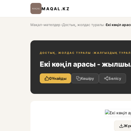
MAQAL.KZ
Мақал-мәтелдер
›
Достық, жолдас туралы
›
Екі көңіл ар
ДОСТЫҚ, ЖОЛДАС ТУРАЛЫ ·
ЖАЛҒЫЗДЫҚ ТУРАЛ
Екі көңіл арасы - жылш
0
Ұнайды
Көшіру
Бөлісу
Жүк