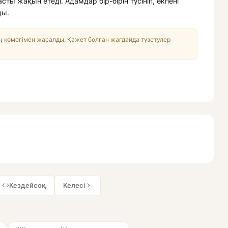
ы жақын етеді. Адамдар бір-бірін түсініп, өкпені
ды.
 көмегімен жасалды. Қажет болған жағдайда түзетулер
Кездейсоқ
Келесі