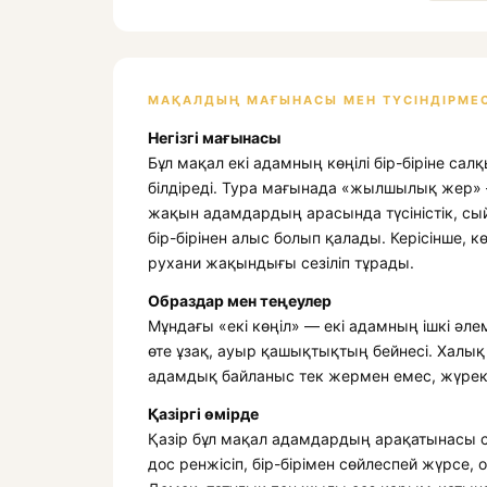
МАҚАЛДЫҢ МАҒЫНАСЫ МЕН ТҮСІНДІРМЕС
Негізгі мағынасы
Бұл мақал екі адамның көңілі бір-біріне сал
білдіреді. Тура мағынада «жылшылық жер» 
жақын адамдардың арасында түсіністік, сы
бір-бірінен алыс болып қалады. Керісінше, 
рухани жақындығы сезіліп тұрады.
Образдар мен теңеулер
Мұндағы «екі көңіл» — екі адамның ішкі ә
өте ұзақ, ауыр қашықтықтың бейнесі. Халық
адамдық байланыс тек жермен емес, жүрекп
Қазіргі өмірде
Қазір бұл мақал адамдардың арақатынасы с
дос ренжісіп, бір-бірімен сөйлеспей жүрсе, 