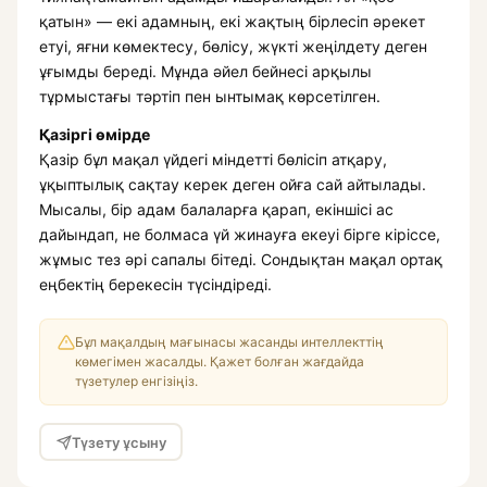
қатын» — екі адамның, екі жақтың бірлесіп әрекет
етуі, яғни көмектесу, бөлісу, жүктi жеңілдету деген
ұғымды береді. Мұнда әйел бейнесі арқылы
тұрмыстағы тәртіп пен ынтымақ көрсетілген.
Қазіргі өмірде
Қазір бұл мақал үйдегі міндетті бөлісіп атқару,
ұқыптылық сақтау керек деген ойға сай айтылады.
Мысалы, бір адам балаларға қарап, екіншісі ас
дайындап, не болмаса үй жинауға екеуі бірге кіріссе,
жұмыс тез әрі сапалы бітеді. Сондықтан мақал ортақ
еңбектің берекесін түсіндіреді.
Бұл мақалдың мағынасы жасанды интеллекттің
көмегімен жасалды. Қажет болған жағдайда
түзетулер енгізіңіз.
Түзету ұсыну