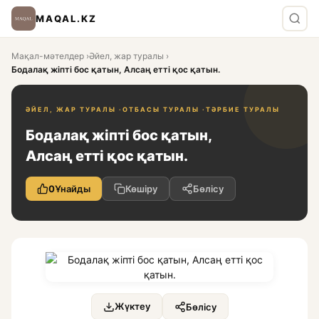
MAQAL.KZ
Мақал-мәтелдер
›
Әйел, жар туралы
›
Бодалақ жіпті бос қатын, Алсаң етті қос қатын.
ӘЙЕЛ, ЖАР ТУРАЛЫ ·
ОТБАСЫ ТУРАЛЫ ·
ТӘРБИЕ ТУРАЛЫ
Бодалақ жіпті бос қатын,
Алсаң етті қос қатын.
0
Ұнайды
Көшіру
Бөлісу
Жүктеу
Бөлісу