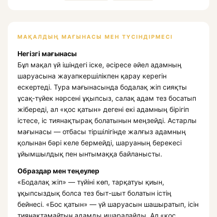
МАҚАЛДЫҢ МАҒЫНАСЫ МЕН ТҮСІНДІРМЕСІ
Негізгі мағынасы
Бұл мақал үй ішіндегі іске, әсіресе әйел адамның
шаруасына жауапкершілікпен қарау керегін
ескертеді. Тура мағынасында бодалақ жіп сияқты
ұсақ-түйек нәрсені ұқыпсыз, салақ адам тез босатып
жібереді, ал «қос қатын» дегені екі адамның бірігіп
істесе, іс тиянақтырақ болатынын меңзейді. Астарлы
мағынасы — отбасы тіршілігінде жалғыз адамның
қолынан бәрі келе бермейді, шаруаның берекесі
ұйымшылдық пен ынтымаққа байланысты.
Образдар мен теңеулер
«Бодалақ жіп» — түйіні көп, тарқатуы қиын,
ұқыпсыздық болса тез быт-шыт болатын істің
бейнесі. «Бос қатын» — үй шаруасын шашыратып, ісін
тиянақтамайтын адамды ишаралайды. Ал «қос