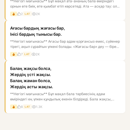
**Негізгі мағынасы** Бұл мақал ата-ананың бала өміріндегі
орнын өте биік, өте қымбат етіп көрсетеді. Ата — асқар тау: ол...
2
2K
LAT
Ағасы бардың жағасы бар,
Інісі бардың тынысы бар.
**Негізгі мағынасы** Ағасы бар адам қорғансыз емес, сүйенер
тірегі, ақыл сұрайтын үлкені болады. «Жағасы бар» деу — біре...
7
2K
LAT
Балаң жақсы болса,
Жердің үсті жақсы.
Балаң жаман болса,
Жердің асты жақсы.
**Негізгі мағынасы** Бұл мақал бала тәрбиесінің адам
өміріндегі ең үлкен құндылық екенін білдіреді. Бала жақсы,
тәрбиелі...
8
1.3K
LAT