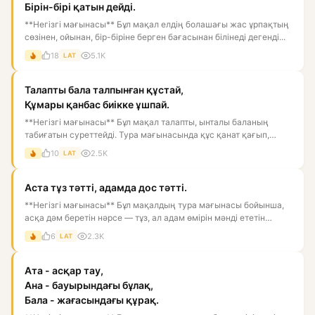
Бірін-бірі қатын дейді.
**Негізгі мағынасы** Бұл мақал елдің болашағы жас ұрпақтың
сөзінен, ойынан, бір-біріне берген бағасынан білінеді дегенді...
18
5.1K
LAT
Талапты бала талпынған құстай,
Құмары қанбас биікке ұшпай.
**Негізгі мағынасы** Бұл мақал талапты, ынталы баланың
табиғатын суреттейді. Тура мағынасында құс қанат қағып,
биікке ұм...
10
2.5K
LAT
Аста тұз тәтті, адамда дос тәтті.
**Негізгі мағынасы** Бұл мақалдың тура мағынасы бойынша,
асқа дәм беретін нәрсе — тұз, ал адам өмірін мәнді ететін
нәрс...
6
2.3K
LAT
Ата - асқар тау,
Ана - бауырындағы бұлақ,
Бала - жағасындағы құрақ.