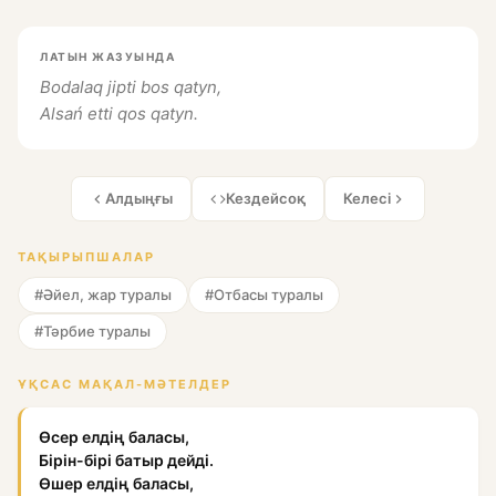
ЛАТЫН ЖАЗУЫНДА
Bodalaq jipti bos qatyn,
Alsań etti qos qatyn.
Алдыңғы
Кездейсоқ
Келесі
ТАҚЫРЫПШАЛАР
#Әйел, жар туралы
#Отбасы туралы
#Тәрбие туралы
ҰҚСАС МАҚАЛ-МӘТЕЛДЕР
Өсер елдің баласы,
Бірін-бірі батыр дейді.
Өшер елдің баласы,