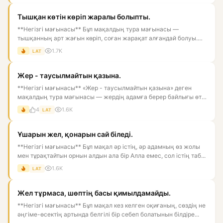
Тышқан көтін көріп жаралы болыпты.
**Негізгі мағынасы** Бұл мақалдың тура мағынасы —
тышқанның арт жағын көріп, соған жарақат алғандай болуы.
Астарлы мағын...
1.7K
LAT
Жер - таусылмайтын қазына.
**Негізгі мағынасы** «Жер - таусылмайтын қазына» деген
мақалдың тура мағынасы — жердің адамға берер байлығы өте
көп, он...
4
1.6K
LAT
Ұшарын жел, қонарын сай біледі.
**Негізгі мағынасы** Бұл мақал әр істің, әр адамның өз жолы
мен тұрақтайтын орнын алдын ала бір Алла емес, сол істің таб...
1.6K
LAT
Жел тұрмаса, шөптің басы қимылдамайды.
**Негізгі мағынасы** Бұл мақал кез келген оқиғаның, сөздің не
әңгіме-өсектің артында белгілі бір себеп болатынын білдіре...