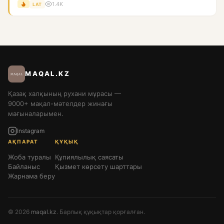
1.4K
LAT
MAQAL.KZ
Қазақ халқының рухани мұрасы —
9000+ мақал-мәтелдер жинағы
мағыналарымен.
Instagram
АҚПАРАТ
ҚҰҚЫҚ
Жоба туралы
Құпиялылық саясаты
Байланыс
Қызмет көрсету шарттары
Жарнама беру
© 2026
maqal.kz
. Барлық құқықтар қорғалған.