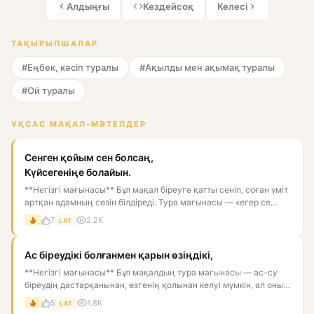
Алдыңғы
Кездейсоқ
Келесі
ТАҚЫРЫПШАЛАР
#Еңбек, кәсіп туралы
#Ақылды мен ақымақ туралы
#Ой туралы
ҰҚСАС МАҚАЛ-МӘТЕЛДЕР
Сенген қойым сен болсаң,
Күйсегеніңе болайын.
**Негізгі мағынасы** Бұл мақал біреуге қатты сеніп, соған үміт
артқан адамның сөзін білдіреді. Тура мағынасы — «егер се...
7
2.2K
LAT
Ас біреудікі болғанмен қарын өзіңдікі,
**Негізгі мағынасы** Бұл мақалдың тура мағынасы — ас-су
біреудің дастарқанынан, өзгенің қолынан келуі мүмкін, ал оны
қор...
5
1.8K
LAT