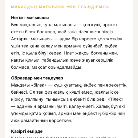
МАҚАЛДЫҢ МАҒЫНАСЫ МЕН ТҮСІНДІРМЕСІ
Негізгі мағынасы
Бұл мақалдың тура мағынасы — қол күші, әрекет
ететін білек болмаса, жай ғана тілек жеткіліксіз.
Астарлы мағынасы — адам бір нәрсеге қол жеткізу
үшін тек қана қалау мен арманға сүйенбей, еңбек
етіп, іс қыла білуі керек. Ниет жақсы болғанымен,
нақты қимыл, табандылық және жауапкершілік
болмаса, мақсат орындалмайды.
Образдар мен теңеулер
Мұндағы «білек» — күш-қуаттың, еңбек пен әрекеттің
бейнесі. Ол тек физикалық күшті емес, жалпы іске
кірісу, талпыну, тынымсыз еңбекті білдіреді. «Тілек»
— адамның арманы, үміті, қалау-ниеті. Халық бұл екі
ұғымды қатар қойып, арман мен еңбектің бір-бірінен
ажырамайтынын көрсеткен.
Қазіргі өмірде