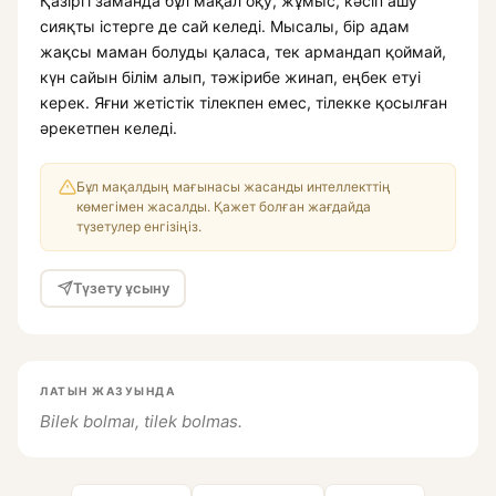
Қазіргі заманда бұл мақал оқу, жұмыс, кәсіп ашу
сияқты істерге де сай келеді. Мысалы, бір адам
жақсы маман болуды қаласа, тек армандап қоймай,
күн сайын білім алып, тәжірибе жинап, еңбек етуі
керек. Яғни жетістік тілекпен емес, тілекке қосылған
әрекетпен келеді.
Бұл мақалдың мағынасы жасанды интеллекттің
көмегімен жасалды. Қажет болған жағдайда
түзетулер енгізіңіз.
Түзету ұсыну
ЛАТЫН ЖАЗУЫНДА
Bilek bolmaı, tilek bolmas.