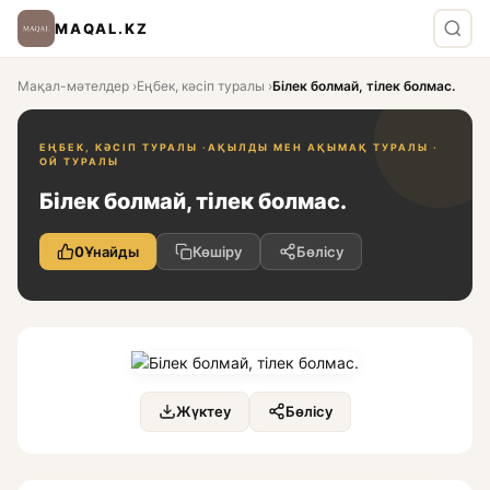
MAQAL.KZ
Мақал-мәтелдер
›
Еңбек, кәсіп туралы
›
Білек болмай, тілек болмас.
ЕҢБЕК, КӘСІП ТУРАЛЫ ·
АҚЫЛДЫ МЕН АҚЫМАҚ ТУРАЛЫ ·
ОЙ ТУРАЛЫ
Білек болмай, тілек болмас.
0
Ұнайды
Көшіру
Бөлісу
Жүктеу
Бөлісу