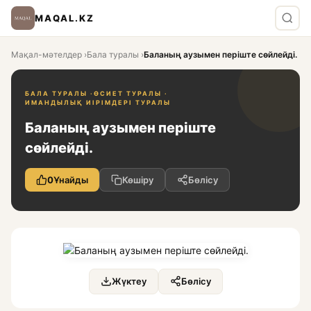
MAQAL.KZ
Мақал-мәтелдер
›
Бала туралы
›
Баланың аузымен періште сөйлейді.
БАЛА ТУРАЛЫ ·
ӨСИЕТ ТУРАЛЫ ·
ИМАНДЫЛЫҚ ИІРІМДЕРІ ТУРАЛЫ
Баланың аузымен періште
сөйлейді.
0
Ұнайды
Көшіру
Бөлісу
Жүктеу
Бөлісу