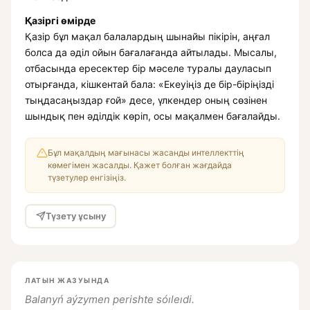
Қазіргі өмірде
Қазір бұл мақал балалардың шынайы пікірін, аңғал
болса да әділ ойын бағалағанда айтылады. Мысалы,
отбасында ересектер бір мәселе туралы дауласып
отырғанда, кішкентай бала: «Екеуіңіз де бір-біріңізді
тыңдасаңыздар ғой» десе, үлкендер оның сөзінен
шындық пен әділдік көріп, осы мақалмен бағалайды.
Бұл мақалдың мағынасы жасанды интеллекттің
көмегімен жасалды. Қажет болған жағдайда
түзетулер енгізіңіз.
Түзету ұсыну
ЛАТЫН ЖАЗУЫНДА
Balanyń aýzymen perishte sóıleıdi.