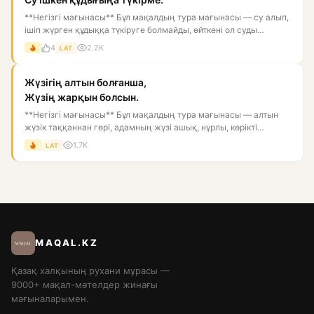
**Негізгі мағынасы** Бұл мақалдың тура мағынасы — су алып,
ішіп жүрген құдыққа түкіруге болмайды, өйткені ол суды
ластай...
4
2.2K
LAT
Жүзігің алтын болғанша,
Жүзің жарқын болсын.
**Негізгі мағынасы** Бұл мақалдың тура мағынасы — алтын
жүзік таққаннан гөрі, адамның жүзі ашық, нұрлы, көрікті
болғаны...
1.7K
LAT
MAQAL.KZ
Қазақ халқының рухани мұрасы —
9000+ мақал-мәтелдер жинағы
мағыналарымен.