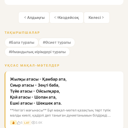
Алдыңғы
Кездейсоқ
Келесі
ТАҚЫРЫПШАЛАР
#Бала туралы
#Өсиет туралы
#Имандылық иірімдері туралы
ҰҚСАС МАҚАЛ-МӘТЕЛДЕР
Жылқы атасы - Қамбар ата,
Сиыр атасы - Зеңгі баба,
Түйе атасы - Ойсылқара,
Қой атасы - Шопан ата,
Ешкі атасы - Шекшек ата.
**Негізгі мағынасы** Бұл мақал-мәтел қазақтың төрт түлік
малды киелі, қадірлі деп таныған дүниетанымын білдіреді.
Мұнда...
5
3.6K
LAT