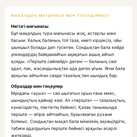
МАҚАЛДЫҢ МАҒЫНАСЫ МЕН ТҮСІНДІРМЕСІ
Негізгі мағынасы
Бұл мақалдың тура мағынасы жоқ, астарлы мәні
басым. Халық баланың тілі таза, ниеті кіршіксіз, ойы
шыншыл болады деп түсінген. Сондықтан бала кейде
үлкендердің байқамайтын ақиқатын ашық айтып
қояды. «Періште сөйлейді» дегені — баланың сөзі
адал, пәк, жасандылықтан ада деген ұғым. Яғни бала
арқылы айтылған сөзде тазалық пен шындық бар.
Образдар мен теңеулер
Мұндағы «ауыз» — сөз шығатын орын ғана емес,
шындықтың қайнар көзі. Ал «періште» — тазалықтың,
күнәсіздіктің, пәктіктің бейнесі. Қазақ танымында
періште — өтірік айтпайтын, бұзылмаған рухани
болмыс. Сондықтан мақал бала мінезінің ақкөңілдігін,
табиғи адалдығын періште бейнесі арқылы әсерлі
жеткізеді.