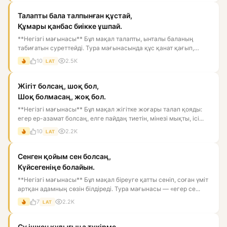
Талапты бала талпынған құстай,
Құмары қанбас биікке ұшпай.
**Негізгі мағынасы** Бұл мақал талапты, ынталы баланың
табиғатын суреттейді. Тура мағынасында құс қанат қағып,
биікке ұм...
10
2.5K
LAT
Жігіт болсаң, шоқ бол,
Шоқ болмасаң, жоқ бол.
**Негізгі мағынасы** Бұл мақал жігітке жоғары талап қояды:
егер ер-азамат болсаң, елге пайдаң тиетін, мінезі мықты, ісі...
10
2.2K
LAT
Сенген қойым сен болсаң,
Күйсегеніңе болайын.
**Негізгі мағынасы** Бұл мақал біреуге қатты сеніп, соған үміт
артқан адамның сөзін білдіреді. Тура мағынасы — «егер се...
7
2.2K
LAT
Су ішкен құдығыңа түкірме.