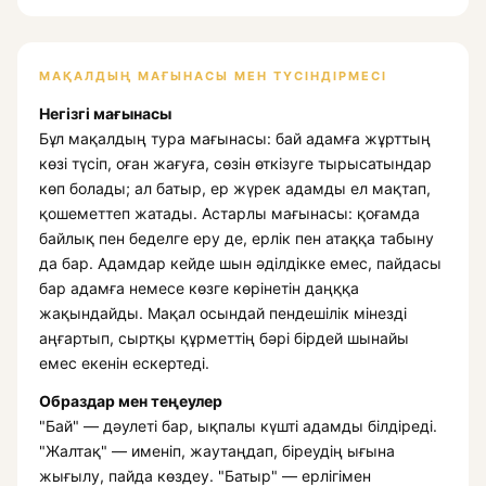
МАҚАЛДЫҢ МАҒЫНАСЫ МЕН ТҮСІНДІРМЕСІ
Негізгі мағынасы
Бұл мақалдың тура мағынасы: бай адамға жұрттың
көзі түсіп, оған жағуға, сөзін өткізуге тырысатындар
көп болады; ал батыр, ер жүрек адамды ел мақтап,
қошеметтеп жатады. Астарлы мағынасы: қоғамда
байлық пен беделге еру де, ерлік пен атаққа табыну
да бар. Адамдар кейде шын әділдікке емес, пайдасы
бар адамға немесе көзге көрінетін даңққа
жақындайды. Мақал осындай пендешілік мінезді
аңғартып, сыртқы құрметтің бәрі бірдей шынайы
емес екенін ескертеді.
Образдар мен теңеулер
"Бай" — дәулеті бар, ықпалы күшті адамды білдіреді.
"Жалтақ" — именіп, жаутаңдап, біреудің ығына
жығылу, пайда көздеу. "Батыр" — ерлігімен