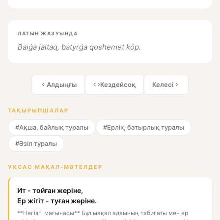
ЛАТЫН ЖАЗУЫНДА
Baıǵa jaltaq, batyrǵa qoshemet kóp.
Алдыңғы
Кездейсоқ
Келесі
ТАҚЫРЫПШАЛАР
#Ақша, байлық туралы
#Ерлік, батырлық туралы
#Әзіл туралы
ҰҚСАС МАҚАЛ-МӘТЕЛДЕР
Ит - тойған жеріне,
Ер жігіт - туған жеріне.
**Негізгі мағынасы** Бұл мақал адамның табиғаты мен ер