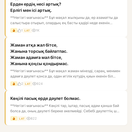
Ерден ердің несі артық?
Ерлігі мен ісі артық.
**Негізгі мағынасы** Бұл мақал жылқыны да, ер азаматты да
салыстыра отырып, олардың ең басты қадірі неде екенін
көрсетед...
1
1K
LAT
Жаман атқа жал бітсе,
Жанына торсық байлатпас.
Жаман адамға мал бітсе,
Жанына қоңсы қондырмас.
**Негізгі мағынасы** Бұл мақал жаман мінезді, сараң, менмен
адамға дәулет қонса да, одан игілік күтудің қиын екенін біл...
2
924
LAT
Көңілі пасық ерде дәулет болмас.
**Негізгі мағынасы** Көңілі тар, іштар, пасық адам қанша бай
болса да, оның дәулеті береке әкелмейді. Себебі дәулеттің ш...
822
LAT