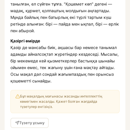
танылған, ел сүйген тұлға. "Қошемет көп" дегені —
мадақ, құрмет, қолпаштың молдығын аңғартады.
Мұнда байлық пен батырлық екі түрлі тартым күш
ретінде алынған: бірі — пайда мен ықпал, бірі — ерлік
пен абырой.
Қазіргі өмірде
Қазір де мансабы биік, ақшасы бар немесе танымал
адамды айналсоқтап жүретіндер кездеседі. Мысалы,
бір мекемеде кей қызметкерлер бастыққа шынайы
ойымен емес, тек жағыну үшін ғана мақтау айтады.
Осы мақал дәл сондай жағымпаздық пен орынсыз
қошеметті сынайды.
Бұл мақалдың мағынасы жасанды интеллекттің
көмегімен жасалды. Қажет болған жағдайда
түзетулер енгізіңіз.
Түзету ұсыну