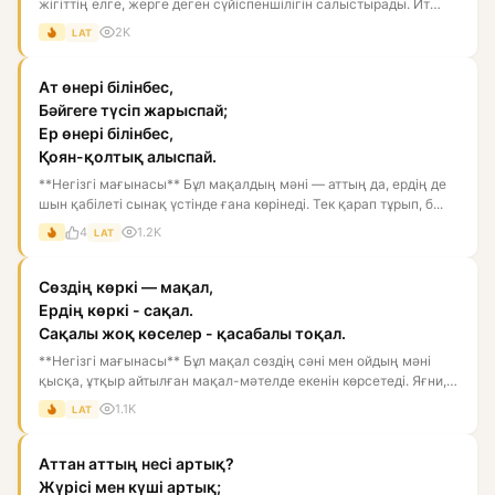
жігіттің елге, жерге деген сүйіспеншілігін салыстырады. Ит
тойған...
2K
LAT
Ат өнері білінбес,
Бәйгеге түсіп жарыспай;
Ер өнері білінбес,
Қоян-қолтық алыспай.
**Негізгі мағынасы** Бұл мақалдың мәні — аттың да, ердің де
шын қабілеті сынақ үстінде ғана көрінеді. Тек қарап тұрып, б...
4
1.2K
LAT
Сөздің көркі — мақал,
Ердің көркі - сақал.
Сақалы жоқ көселер - қасабалы тоқал.
**Негізгі мағынасы** Бұл мақал сөздің сәні мен ойдың мәні
қысқа, ұтқыр айтылған мақал-мәтелде екенін көрсетеді. Яғни,
жа...
1.1K
LAT
Аттан аттың несі артық?
Жүрісі мен күші артық;