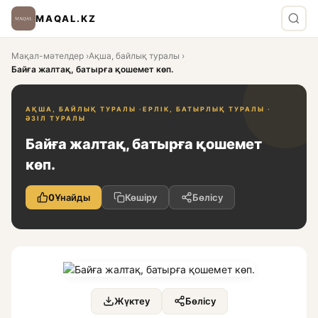
MAQAL.KZ
Мақал-мәтелдер
›
Ақша, байлық туралы
›
Байға жалтақ, батырға қошемет көп.
АҚША, БАЙЛЫҚ ТУРАЛЫ ·
ЕРЛІК, БАТЫРЛЫҚ ТУРАЛЫ ·
ӘЗІЛ ТУРАЛЫ
Байға жалтақ, батырға қошемет
көп.
0
Ұнайды
Көшіру
Бөлісу
Жүктеу
Бөлісу