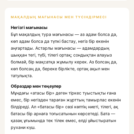
МАҚАЛДЫҢ МАҒЫНАСЫ МЕН ТҮСІНДІРМЕСІ
Негізгі мағынасы
Бұл мақалдың тура мағынасы — аз адам болса да,
көп адам болса да түпкі бастау, негіз бір екенін
аңғартады. Астарлы мағынасы — адамдардың
шыққан тегі, түбі, тілегі ортақ; сондықтан алауыз
болмай, бір мақсатқа жұмылу керек. Аз болсаң да,
көп болсаң да, береке бірлікте, ортақ ақыл мен
татулықта.
Образдар мен теңеулер
Мұндағы «атасы бір» деген тіркес туыстықты ғана
емес, бір негізден тараған жұрттың тамырлас екенін
білдіреді. Ал «батасы бір» сөзі көптің ниеті, тілегі, ақ
батасы бір арнаға тоғысатынын көрсетеді. Бата —
қазақ ұғымында тек тілек емес, елді ұйыстыратын
рухани күш.