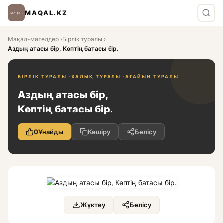
MAQAL.KZ
Мақал-мәтелдер
›
Бірлік туралы
›
Аздың атасы бір, Көптің батасы бір.
БІРЛІК ТУРАЛЫ ·
ХАЛЫҚ ТУРАЛЫ ·
АҒАЙЫН ТУРАЛЫ
Аздың атасы бір,
Көптің батасы бір.
0
Ұнайды
Көшіру
Бөлісу
Жүктеу
Бөлісу