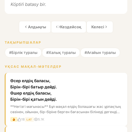
Kóptiń batasy bir.
Алдыңғы
Кездейсоқ
Келесі
ТАҚЫРЫПШАЛАР
#Бірлік туралы
#Халық туралы
#Ағайын туралы
ҰҚСАС МАҚАЛ-МӘТЕЛДЕР
Өсер елдің баласы,
Бірін-бірі батыр дейді.
Өшер елдің баласы,
Бірін-бірі қатын дейді.
**Негізгі мағынасы** Бұл мақал елдің болашағы жас ұрпақтың
сөзінен, ойынан, бір-біріне берген бағасынан білінеді дегенді...
18
5.1K
LAT