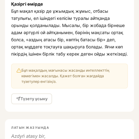
Қазіргі өмірде
Бұл мақал қазір де ұжымдық жұмыс, отбасы
татулығы, ел ішіндегі келісім туралы айтқанда
орынды қолданылады. Мысалы, бір жобада бірнеше
адам әртүрлі ой айтқанымен, бәрінің мақсаты ортақ
болса, «аздың атасы бір, көптің батасы бір» деп,
ортақ мүддеге тоқтауға шақыруға болады. Яғни көп
пікірдің ішінен бірлік табу керек деген ойды жеткізеді.
Бұл мақалдың мағынасы жасанды интеллекттің
көмегімен жасалды. Қажет болған жағдайда
түзетулер енгізіңіз.
Түзету ұсыну
ЛАТЫН ЖАЗУЫНДА
Azdyń atasy bir,