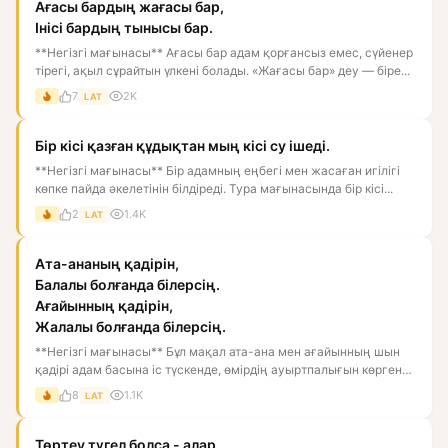
Ағасы бардың жағасы бар,
Інісі бардың тынысы бар.
**Негізгі мағынасы** Ағасы бар адам қорғансыз емес, сүйенер
тірегі, ақыл сұрайтын үлкені болады. «Жағасы бар» деу — біре...
7
2K
LAT
Бір кісі қазған құдықтан мың кісі су ішеді.
**Негізгі мағынасы** Бір адамның еңбегі мен жасаған игілігі
көпке пайда әкелетінін білдіреді. Тура мағынасында бір кісі...
2
1.4K
LAT
Ата-ананың қадірін,
Балалы болғанда білерсің.
Ағайынның қадірін,
Жалалы болғанда білерсің.
**Негізгі мағынасы** Бұл мақал ата-ана мен ағайынның шын
қадірі адам басына іс түскенде, өмірдің ауыртпалығын көргенде
а...
8
1.1K
LAT
Төртеу түгел болса - алар,