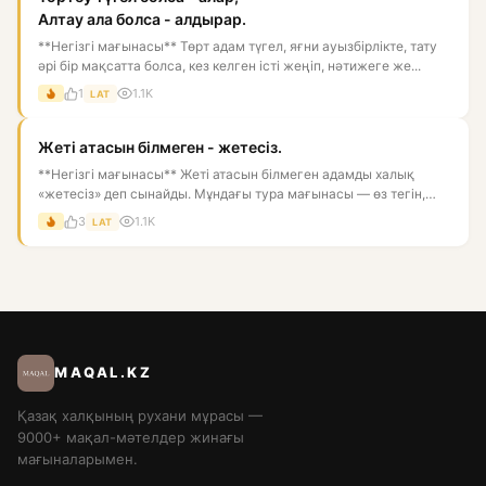
Алтау ала болса - алдырар.
**Негізгі мағынасы** Төрт адам түгел, яғни ауызбірлікте, тату
әрі бір мақсатта болса, кез келген істі жеңіп, нәтижеге же...
1
1.1K
LAT
Жеті атасын білмеген - жетесіз.
**Негізгі мағынасы** Жеті атасын білмеген адамды халық
«жетесіз» деп сынайды. Мұндағы тура мағынасы — өз тегін,
ата-баба...
3
1.1K
LAT
MAQAL.KZ
Қазақ халқының рухани мұрасы —
9000+ мақал-мәтелдер жинағы
мағыналарымен.