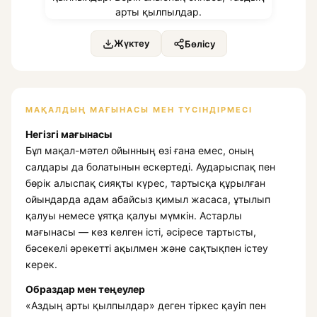
Жүктеу
Бөлісу
МАҚАЛДЫҢ МАҒЫНАСЫ МЕН ТҮСІНДІРМЕСІ
Негізгі мағынасы
Бұл мақал-мәтел ойынның өзі ғана емес, оның
салдары да болатынын ескертеді. Аударыспақ пен
бөрік алыспақ сияқты күрес, тартысқа құрылған
ойындарда адам абайсыз қимыл жасаса, ұтылып
қалуы немесе ұятқа қалуы мүмкін. Астарлы
мағынасы — кез келген істі, әсіресе тартысты,
бәсекелі әрекетті ақылмен және сақтықпен істеу
керек.
Образдар мен теңеулер
«Аздың арты қылпылдар» деген тіркес қауіп пен