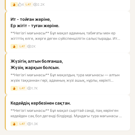
ластай...
4
2.2K
LAT
Ит - тойған жеріне,
Ер жігіт - туған жеріне.
**Негізгі мағынасы** Бұл мақал адамның табиғаты мен ер
жігіттің елге, жерге деген сүйіспеншілігін салыстырады. Ит
тойған...
2K
LAT
Жүзігің алтын болғанша,
Жүзің жарқын болсын.
**Негізгі мағынасы** Бұл мақалдың тура мағынасы — алтын
жүзік таққаннан гөрі, адамның жүзі ашық, нұрлы, көрікті
болғаны...
1.7K
LAT
Кедейдің кербезінен сақтан.
**Негізгі мағынасы** Бұл мақал сырттай сәнді, паң көрінген
кедейден сақ бол дегенді білдіреді. Мұндағы тура мағынасы —
к...
1.3K
LAT