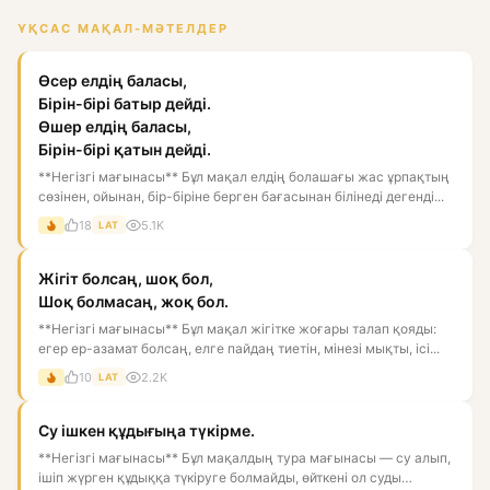
ҰҚСАС МАҚАЛ-МӘТЕЛДЕР
Өсер елдің баласы,
Бірін-бірі батыр дейді.
Өшер елдің баласы,
Бірін-бірі қатын дейді.
**Негізгі мағынасы** Бұл мақал елдің болашағы жас ұрпақтың
сөзінен, ойынан, бір-біріне берген бағасынан білінеді дегенді...
18
5.1K
LAT
Жігіт болсаң, шоқ бол,
Шоқ болмасаң, жоқ бол.
**Негізгі мағынасы** Бұл мақал жігітке жоғары талап қояды:
егер ер-азамат болсаң, елге пайдаң тиетін, мінезі мықты, ісі...
10
2.2K
LAT
Су ішкен құдығыңа түкірме.
**Негізгі мағынасы** Бұл мақалдың тура мағынасы — су алып,
ішіп жүрген құдыққа түкіруге болмайды, өйткені ол суды