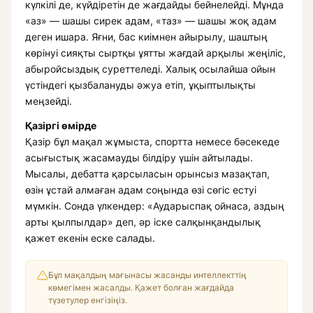
күлкілі де, күйдіретін де жағдайды бейнелейді. Мұнда
«аз» — шашы сирек адам, «таз» — шашы жоқ адам
деген ишара. Яғни, бас киімнен айырылу, шаштың
көрінуі сияқты сыртқы ұятты жағдай арқылы жеңіліс,
абыройсыздық суреттеледі. Халық осылайша ойын
үстіндегі қызбалануды әжуа етіп, ұқыптылықты
меңзейді.
Қазіргі өмірде
Қазір бұл мақал жұмыста, спортта немесе бәсекеде
асығыстық жасамауды білдіру үшін айтылады.
Мысалы, дебатта қарсыласын орынсыз мазақтап,
өзін ұстай алмаған адам соңында өзі сөгіс естуі
мүмкін. Сонда үлкендер: «Аударыспақ ойнаса, аздың
арты қылпылдар» деп, әр іске салқынқандылық
қажет екенін еске салады.
Бұл мақалдың мағынасы жасанды интеллекттің
көмегімен жасалды. Қажет болған жағдайда
түзетулер енгізіңіз.