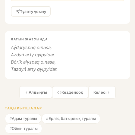
Түзету ұсыну
ЛАТЫН ЖАЗУЫНДА
Aýdaryspaq oınasa,
Azdyń arty qylpyldar.
Bórik alyspaq oınasa,
Tazdyń arty qylpyldar.
Алдыңғы
Кездейсоқ
Келесі
ТАҚЫРЫПШАЛАР
#Адам туралы
#Ерлік, батырлық туралы
#Ойын туралы