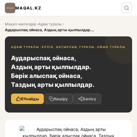
MAQAL.KZ
Мақал-мәтелдер
›
Адам туралы
›
Аударыспақ ойнаса, Аздың арты қылпылдар....
АДАМ ТУРАЛЫ ·
ЕРЛІК, БАТЫРЛЫҚ ТУРАЛЫ ·
ОЙЫН ТУРАЛЫ
Аударыспақ ойнаса,
Аздың арты қылпылдар.
Бөрік алыспақ ойнаса,
Таздың арты қылпылдар.
0
Ұнайды
Көшіру
Бөлісу