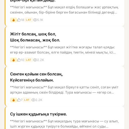
**Негізгі мағынасы** Бұл мақал елдің болашағы жас ұрпақтың
сөзінен, ойынан, бір-біріне берген бағасынан білінеді дегенді...
18
5.1K
LAT
Жігіт болсаң, шоқ бол,
Шоқ болмасаң, жоқ бол.
**Негізгі мағынасы** Бұл мақал жігітке жоғары талап қояды:
егер ер-азамат болсаң, елге пайдаң тиетін, мінезі мықты, ісі...
10
2.2K
LAT
Сенген қойым сен болсаң,
Күйсегеніңе болайын.
**Негізгі мағынасы** Бұл мақал біреуге қатты сеніп, соған үміт
артқан адамның сөзін білдіреді. Тура мағынасы — «егер се...
7
2.2K
LAT
Су ішкен құдығыңа түкірме.
**Негізгі мағынасы** Бұл мақалдың тура мағынасы — су алып,
ішіп жүрген құдыққа түкіруге болмайды, өйткені ол суды