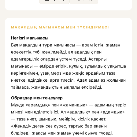
МАҚАЛДЫҢ МАҒЫНАСЫ МЕН ТҮСІНДІРМЕСІ
Негізгі мағынасы
Бұл мақалдың тура мағынасы — арам істің, жаман
әрекеттің түбі жеңілмейді, ал адалдық пен
адамгершілік олардан үстем түседі. Астарлы
мағынасы — өмірде өтірік, қулық, зұлымдық уақытша
көрінгенімен, ұзақ мерзімде жеңіс әрдайым таза
ниетке, әділдікке, арға тиесілі. Адал адам өз жолынан
таймаса, жамандықтың ықпалы әлсірейді.
Образдар мен теңеулер
Мұнда «арамдық» пен «жамандық» — адамның теріс
мінезі мен әділетсіз ісі. Ал «адалдық» пен «адамдық»
— таза ниет, шындық, мейірім, кісілік қасиет.
«Жеңеді» деген сөз күрес, тартыс бар екенін
білдіреді: жақсы мен жаман үнемі сынға түседі.