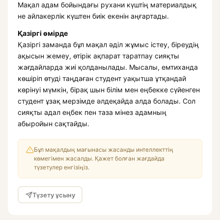
Мақал адам бойындағы рухани күштің материалдық
не айлакерлік күштен биік екенін аңғартады.
Қазіргі өмірде
Қазіргі заманда бұл мақал әділ жұмыс істеу, біреудің
ақысын жемеу, өтірік ақпарат таратпау сияқты
жағдайларда жиі қолданылады. Мысалы, емтиханда
көшіріп өтуді таңдаған студент уақытша ұтқандай
көрінуі мүмкін, бірақ шын білім мен еңбекке сүйенген
студент ұзақ мерзімде әлдеқайда алда болады. Сол
сияқты адал еңбек пен таза мінез адамның
абыройын сақтайды.
Бұл мақалдың мағынасы жасанды интеллекттің
көмегімен жасалды. Қажет болған жағдайда
түзетулер енгізіңіз.
Түзету ұсыну