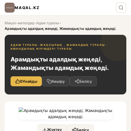
MAQAL.KZ
Мақал-мәтелдер
›
Адам туралы
›
Арамдықты адалдық жеңеді, Жамандықты адамдық жеңеді.
АДАМ ТУРАЛЫ ·
ЖАҚСЫЛЫҚ , ЖАМАНДЫҚ ТУРАЛЫ ·
ИМАНДЫЛЫҚ ИІРІМДЕРІ ТУРАЛЫ
Арамдықты адалдық жеңеді,
Жамандықты адамдық жеңеді.
0
Ұнайды
Көшіру
Бөлісу
Жүктеу
Бөлісу