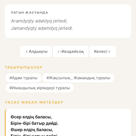
ЛАТЫН ЖАЗУЫНДА
Aramdyqty adaldyq jeńedi,
Jamandyqty adamdyq jeńedi.
Алдыңғы
Кездейсоқ
Келесі
ТАҚЫРЫПШАЛАР
#Адам туралы
#Жақсылық , Жамандық туралы
#Имандылық иірімдері туралы
ҰҚСАС МАҚАЛ-МӘТЕЛДЕР
Өсер елдің баласы,
Бірін-бірі батыр дейді.
Өшер елдің баласы,
Бірін-бірі қатын дейді.