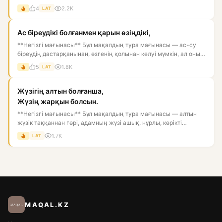
ластай...
4
2.2K
LAT
Ас біреудікі болғанмен қарын өзіңдікі,
**Негізгі мағынасы** Бұл мақалдың тура мағынасы — ас-су
біреудің дастарқанынан, өзгенің қолынан келуі мүмкін, ал оны
қор...
5
1.8K
LAT
Жүзігің алтын болғанша,
Жүзің жарқын болсын.
**Негізгі мағынасы** Бұл мақалдың тура мағынасы — алтын
жүзік таққаннан гөрі, адамның жүзі ашық, нұрлы, көрікті
болғаны...
1.7K
LAT
MAQAL.KZ