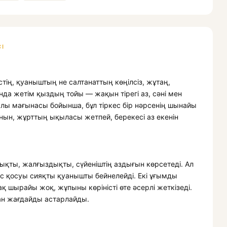
І
тің, қуаныштың не салтанаттың көңілсіз, жұтаң,
ында жетім қыздың тойы — жақын тірегі аз, сәні мен
лы мағынасы бойынша, бұл тіркес бір нәрсенің шынайы
нын, жұрттың ықыласы жетпей, берекесі аз екенін
қты, жалғыздықты, сүйеніштің аздығын көрсетеді. Ал
с қосуы сияқты қуанышты бейнелейді. Екі ұғымды
қ шырайы жоқ, жұпыны көріністі өте әсерлі жеткізеді.
ған жағдайды астарлайды.