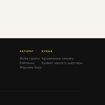
АҚПАРАТ
ҚҰҚЫҚ
Жоба туралы
Құпиялылық саясаты
Байланыс
Қызмет көрсету шарттары
Жарнама беру