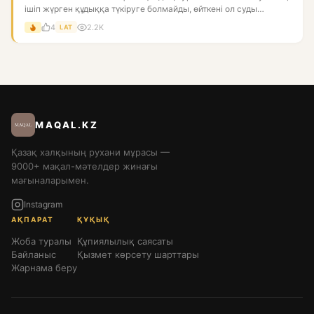
ішіп жүрген құдыққа түкіруге болмайды, өйткені ол суды
ластай...
4
2.2K
LAT
MAQAL.KZ
Қазақ халқының рухани мұрасы —
9000+ мақал-мәтелдер жинағы
мағыналарымен.
Instagram
АҚПАРАТ
ҚҰҚЫҚ
Жоба туралы
Құпиялылық саясаты
Байланыс
Қызмет көрсету шарттары
Жарнама беру