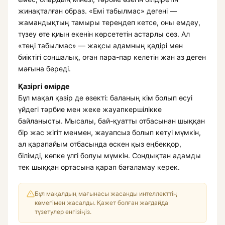
жинақталған образ. «Емі табылмас» дегені —
жамандықтың тамыры тереңдеп кетсе, оны емдеу,
түзеу өте қиын екенін көрсететін астарлы сөз. Ал
«теңі табылмас» — жақсы адамның қадірі мен
биіктігі соншалық, оған пара-пар келетін жан аз деген
мағына береді.
Қазіргі өмірде
Бұл мақал қазір де өзекті: баланың кім болып өсуі
үйдегі тәрбие мен жеке жауапкершілікке
байланысты. Мысалы, бай-қуатты отбасынан шыққан
бір жас жігіт менмен, жауапсыз болып кетуі мүмкін,
ал қарапайым отбасында өскен қыз еңбекқор,
білімді, көпке үлгі болуы мүмкін. Сондықтан адамды
тек шыққан ортасына қарап бағаламау керек.
Бұл мақалдың мағынасы жасанды интеллекттің
көмегімен жасалды. Қажет болған жағдайда
түзетулер енгізіңіз.