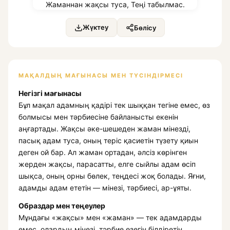
Жүктеу
Бөлісу
МАҚАЛДЫҢ МАҒЫНАСЫ МЕН ТҮСІНДІРМЕСІ
Негізгі мағынасы
Бұл мақал адамның қадірі тек шыққан тегіне емес, өз
болмысы мен тәрбиесіне байланысты екенін
аңғартады. Жақсы әке-шешеден жаман мінезді,
пасық адам туса, оның теріс қасиетін түзету қиын
деген ой бар. Ал жаман ортадан, әлсіз көрінген
жерден жақсы, парасатты, елге сыйлы адам өсіп
шықса, оның орны бөлек, теңдесі жоқ болады. Яғни,
адамды адам ететін — мінезі, тәрбиесі, ар-ұяты.
Образдар мен теңеулер
Мұндағы «жақсы» мен «жаман» — тек адамдарды
емес, олардың мінезі, тәрбие өзегін білдіретін