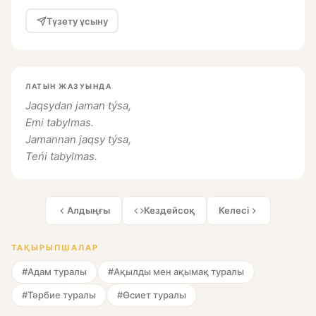
Түзету ұсыну
ЛАТЫН ЖАЗУЫНДА
Jaqsydan jaman týsa,
Emi tabylmas.
Jamannan jaqsy týsa,
Teńi tabylmas.
Алдыңғы
Кездейсоқ
Келесі
ТАҚЫРЫПШАЛАР
#Адам туралы
#Ақылды мен ақымақ туралы
#Тәрбие туралы
#Өсиет туралы