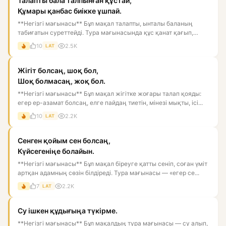
Талапты бала талпынған құстай,
Құмары қанбас биікке ұшпай.
**Негізгі мағынасы** Бұл мақал талапты, ынталы баланың
табиғатын суреттейді. Тура мағынасында құс қанат қағып,
биікке ұм...
10
2.5K
LAT
Жігіт болсаң, шоқ бол,
Шоқ болмасаң, жоқ бол.
**Негізгі мағынасы** Бұл мақал жігітке жоғары талап қояды:
егер ер-азамат болсаң, елге пайдаң тиетін, мінезі мықты, ісі...
10
2.2K
LAT
Сенген қойым сен болсаң,
Күйсегеніңе болайын.
**Негізгі мағынасы** Бұл мақал біреуге қатты сеніп, соған үміт
артқан адамның сөзін білдіреді. Тура мағынасы — «егер се...
7
2.2K
LAT
Су ішкен құдығыңа түкірме.
**Негізгі мағынасы** Бұл мақалдың тура мағынасы — су алып,