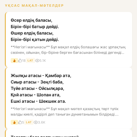
ҰҚСАС МАҚАЛ-МӘТЕЛДЕР
Өсер елдің баласы,
Бірін-бірі батыр дейді.
Өшер елдің баласы,
Бірін-бірі қатын дейді.
**Негізгі мағынасы** Бұл мақал елдің болашағы жас ұрпақтың
сөзінен, ойынан, бір-біріне берген бағасынан білінеді дегенді...
18
5.1K
LAT
Жылқы атасы - Қамбар ата,
Сиыр атасы - Зеңгі баба,
Түйе атасы - Ойсылқара,
Қой атасы - Шопан ата,
Ешкі атасы - Шекшек ата.
**Негізгі мағынасы** Бұл мақал-мәтел қазақтың төрт түлік
малды киелі, қадірлі деп таныған дүниетанымын білдіреді.
Мұнда...
5
3.6K
LAT