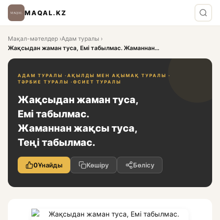
MAQAL.KZ
Мақал-мәтелдер
›
Адам туралы
›
Жақсыдан жаман туса, Емі табылмас. Жаманнан...
АДАМ ТУРАЛЫ ·
АҚЫЛДЫ МЕН АҚЫМАҚ ТУРАЛЫ ·
ТӘРБИЕ ТУРАЛЫ ·
ӨСИЕТ ТУРАЛЫ
Жақсыдан жаман туса,
Емі табылмас.
Жаманнан жақсы туса,
Теңі табылмас.
0
Ұнайды
Көшіру
Бөлісу