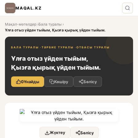
MAQAL.KZ
Мақал-мәтелдер
›
Бала туралы
›
Ұлға отыз үйден тыйым, Қызға қырық үйден тыйым.
БАЛА ТУРАЛЫ ·
ТӘРБИЕ ТУРАЛЫ ·
ОТБАСЫ ТУРАЛЫ
Ұлға отыз үйден тыйым,
Қызға қырық үйден тыйым.
0
Ұнайды
Көшіру
Бөлісу
Жүктеу
Бөлісу