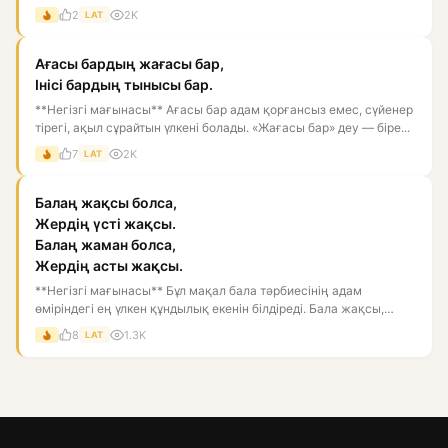
2
2K
LAT
Ағасы бардың жағасы бар,
Інісі бардың тынысы бар.
**Негізгі мағынасы** Ағасы бар адам қорғансыз емес, сүйенер
тірегі, ақыл сұрайтын үлкені болады. «Жағасы бар» деу — біре...
7
2K
LAT
Балаң жақсы болса,
Жердің үсті жақсы.
Балаң жаман болса,
Жердің асты жақсы.
**Негізгі мағынасы** Бұл мақал бала тәрбиесінің адам
өміріндегі ең үлкен құндылық екенін білдіреді. Бала жақсы,
тәрбиелі...
8
1.3K
LAT