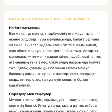
МАҚАЛДЫҢ МАҒЫНАСЫ МЕН ТҮСІНДІРМЕСІ
Негізгі мағынасы
Бұл мақал ұл мен қыз тәрбиесінің өте жауапты іс
екенін білдіреді. Тура мағынасында, балаға бір ғана
үй емес, айналасындағы көпшілік те тыйым айтып,
жөн сілтеп отыруы керек деген ой жатыр. Астарлы
мағынасы — ұл мен қыздың мінезі, әдебі, сөзі, ісі тек
ата-ананың ғана емес, бүкіл елдің назарында болуға
тиіс. Қазақ қоғамы қыз баланың ибасы мен ұл
баланың намысын ерекше қастерлеген, сондықтан
олардың теріс жолға түспеуін көпшілік болып
қадағалаған.
Образдар мен теңеулер
Мұндағы «отыз үй», «қырық үй» — нақты сан емес,
көптіктің белгісі. Яғни, ұлға да, қызға да тек отбасы
емес, көрші-қолаң, ауыл-аймақ, ағайын-туыс бәрі