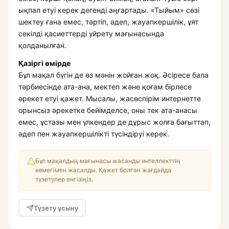
ықпал етуі керек дегенді аңғартады. «Тыйым» сөзі
шектеу ғана емес, тәртіп, әдеп, жауапкершілік, ұят
секілді қасиеттерді үйрету мағынасында
қолданылған.
Қазіргі өмірде
Бұл мақал бүгін де өз мәнін жойған жоқ. Әсіресе бала
тәрбиесінде ата-ана, мектеп және қоғам бірлесе
әрекет етуі қажет. Мысалы, жасөспірім интернетте
орынсыз әрекетке бейімделсе, оны тек ата-анасы
емес, ұстазы мен үлкендер де дұрыс жолға бағыттап,
әдеп пен жауапкершілікті түсіндіруі керек.
Бұл мақалдың мағынасы жасанды интеллекттің
көмегімен жасалды. Қажет болған жағдайда
түзетулер енгізіңіз.
Түзету ұсыну