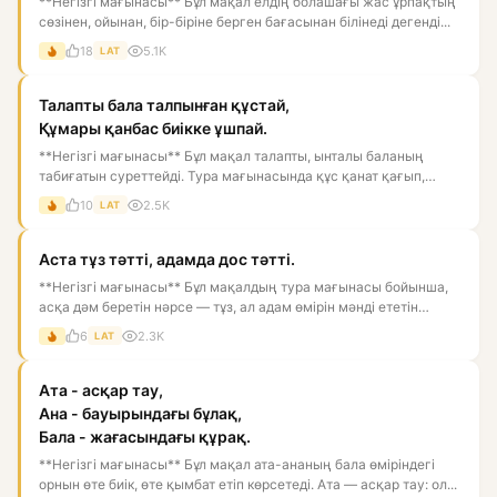
**Негізгі мағынасы** Бұл мақал елдің болашағы жас ұрпақтың
сөзінен, ойынан, бір-біріне берген бағасынан білінеді дегенді...
18
5.1K
LAT
Талапты бала талпынған құстай,
Құмары қанбас биікке ұшпай.
**Негізгі мағынасы** Бұл мақал талапты, ынталы баланың
табиғатын суреттейді. Тура мағынасында құс қанат қағып,
биікке ұм...
10
2.5K
LAT
Аста тұз тәтті, адамда дос тәтті.
**Негізгі мағынасы** Бұл мақалдың тура мағынасы бойынша,
асқа дәм беретін нәрсе — тұз, ал адам өмірін мәнді ететін
нәрс...
6
2.3K
LAT
Ата - асқар тау,
Ана - бауырындағы бұлақ,
Бала - жағасындағы құрақ.
**Негізгі мағынасы** Бұл мақал ата-ананың бала өміріндегі
орнын өте биік, өте қымбат етіп көрсетеді. Ата — асқар тау: ол...