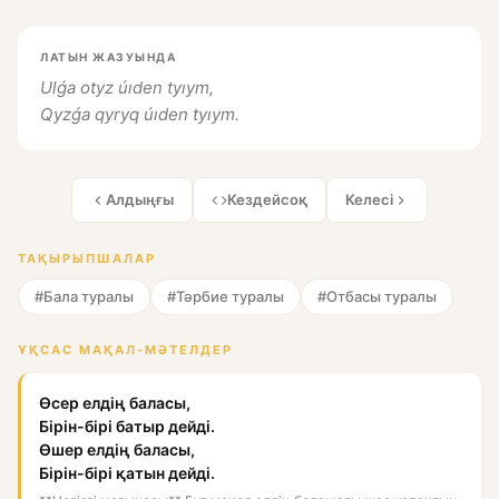
ЛАТЫН ЖАЗУЫНДА
Ulǵa otyz úıden tyıym,
Qyzǵa qyryq úıden tyıym.
Алдыңғы
Кездейсоқ
Келесі
ТАҚЫРЫПШАЛАР
#Бала туралы
#Тәрбие туралы
#Отбасы туралы
ҰҚСАС МАҚАЛ-МӘТЕЛДЕР
Өсер елдің баласы,
Бірін-бірі батыр дейді.
Өшер елдің баласы,
Бірін-бірі қатын дейді.