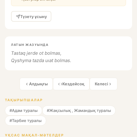
Түзету ұсыну
ЛАТЫН ЖАЗУЫНДА
Tastaq jerde ot bolmas,
Qyshyma tazda uıat bolmas.
Алдыңғы
Кездейсоқ
Келесі
ТАҚЫРЫПШАЛАР
#Адам туралы
#Жақсылық , Жамандық туралы
#Тәрбие туралы
ҰҚСАС МАҚАЛ-МӘТЕЛДЕР