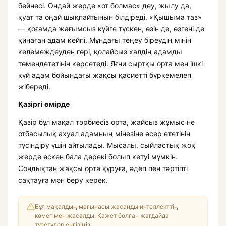
бейнесі. Ондай жерде «от болмас» деу, жылу да,
қуат та оңай шықпайтынын білдіреді. «Қышыма таз»
— қоғамда жағымсыз күйге түскен, өзін де, өзгені де
қинаған адам кейпі. Мұндағы теңеу біреудің мінін
келемеждеуден гөрі, қолайсыз халдің адамды
төмендететінін көрсетеді. Яғни сыртқы орта мен ішкі
күй адам бойындағы жақсы қасиетті бүркемелеп
жібереді.
Қазіргі өмірде
Қазір бұл мақал тәрбиесіз орта, жайсыз жұмыс не
отбасылық ахуал адамның мінезіне әсер ететінін
түсіндіру үшін айтылады. Мысалы, сыйластық жоқ
жерде өскен бала дөрекі болып кетуі мүмкін.
Сондықтан жақсы орта құруға, әдеп пен тәртіпті
сақтауға мән беру керек.
Бұл мақалдың мағынасы жасанды интеллекттің
көмегімен жасалды. Қажет болған жағдайда
түзетулер енгізіңіз.