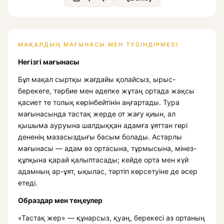
МАҚАЛДЫҢ МАҒЫНАСЫ МЕН ТҮСІНДІРМЕСІ
Негізгі мағынасы
Бұл мақал сыртқы жағдайы қолайсыз, ырыс-
берекеге, тәрбие мен әдепке жұтаң ортада жақсы
қасиет те толық көрінбейтінін аңғартады. Тура
мағынасында тастақ жерде от жағу қиын, ал
қышыма ауруына шалдыққан адамға ұяттан гөрі
дененің мазасыздығы басым болады. Астарлы
мағынасы — адам өз ортасына, тұрмысына, мінез-
құлқына қарай қалыптасады; кейде орта мен күй
адамның ар-ұят, ықылас, тәртіп көрсетуіне де әсер
етеді.
Образдар мен теңеулер
«Тастақ жер» — құнарсыз, қуаң, берекесі аз ортаның