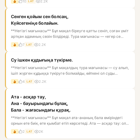
10
2.2K
LAT
Сенген қойым сен болсаң,
Күйсегеніңе болайын.
**Негізгі мағынасы** Бұл мақал біреуге қатты сеніп, соған үміт
артқан адамның сөзін білдіреді. Тура мағынасы — «егер се...
7
2.2K
LAT
Су ішкен құдығыңа түкірме.
**Негізгі мағынасы** Бұл мақалдың тура мағынасы — су алып,
ішіп жүрген құдыққа түкіруге болмайды, өйткені ол суды
ластай...
4
2.2K
LAT
Ата - асқар тау,
Ана - бауырындағы бұлақ,
Бала - жағасындағы құрақ.
**Негізгі мағынасы** Бұл мақал ата-ананың бала өміріндегі
орнын өте биік, өте қымбат етіп көрсетеді. Ата — асқар тау: ол...
2
2K
LAT