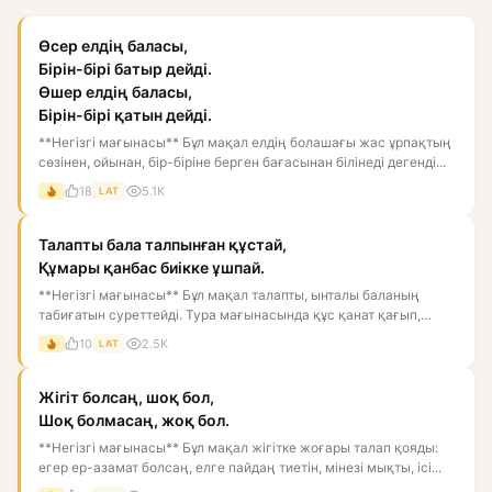
Өсер елдің баласы,
Бірін-бірі батыр дейді.
Өшер елдің баласы,
Бірін-бірі қатын дейді.
**Негізгі мағынасы** Бұл мақал елдің болашағы жас ұрпақтың
сөзінен, ойынан, бір-біріне берген бағасынан білінеді дегенді...
18
5.1K
LAT
Талапты бала талпынған құстай,
Құмары қанбас биікке ұшпай.
**Негізгі мағынасы** Бұл мақал талапты, ынталы баланың
табиғатын суреттейді. Тура мағынасында құс қанат қағып,
биікке ұм...
10
2.5K
LAT
Жігіт болсаң, шоқ бол,
Шоқ болмасаң, жоқ бол.
**Негізгі мағынасы** Бұл мақал жігітке жоғары талап қояды:
егер ер-азамат болсаң, елге пайдаң тиетін, мінезі мықты, ісі...