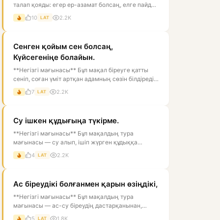
талап қояды: егер ер-азамат болсаң, елге пайдаң
тиетін, мінезі мықты, ісі...
10
2.2K
LAT
Сенген қойым сен болсаң,
Күйсегеніңе болайын.
**Негізгі мағынасы** Бұл мақал біреуге қатты
сеніп, соған үміт артқан адамның сөзін білдіреді.
Тура мағынасы — «егер се...
7
2.2K
LAT
Су ішкен құдығыңа түкірме.
**Негізгі мағынасы** Бұл мақалдың тура
мағынасы — су алып, ішіп жүрген құдыққа
түкіруге болмайды, өйткені ол суды ластай...
4
2.2K
LAT
Ас біреудікі болғанмен қарын өзіңдікі,
**Негізгі мағынасы** Бұл мақалдың тура
мағынасы — ас-су біреудің дастарқанынан,
өзгенің қолынан келуі мүмкін, ал оны қор...
5
1.8K
LAT