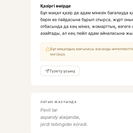
Қазіргі өмірде
Бұл мақал қазір де адам мінезін бағалауда 
бәрін өз пайдасына бұрып отырса, жұрт оның 
отбасында да кең мінез, жомарттық, өзгеге 
азайтады, ал кең пейіл адам айналасына ж
Бұл мақалдың мағынасы жасанды интеллекттің
енгізіңіз.
Түзету ұсыну
ЛАТЫН ЖАЗУЫНДА
Peıili tar
aspandy alaqandaı,
jerdi tebingideı kóredi.