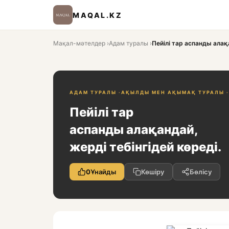
MAQAL.KZ
Мақал-мәтелдер
›
Адам туралы
›
Пейілі тар аспанды алақа
АДАМ ТУРАЛЫ ·
АҚЫЛДЫ МЕН АҚЫМАҚ ТУРАЛЫ ·
Пейілі тар
аспанды алақандай,
жерді тебінгідей көреді.
0
Ұнайды
Көшіру
Бөлісу