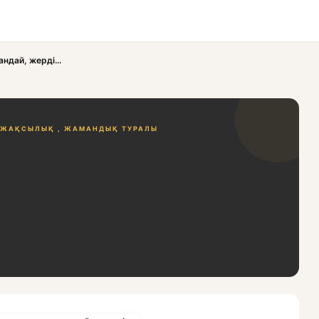
ндай, жерді...
ЖАҚСЫЛЫҚ , ЖАМАНДЫҚ ТУРАЛЫ