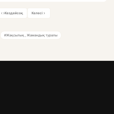
Кездейсоқ
Келесі
#Жақсылық , Жамандық туралы