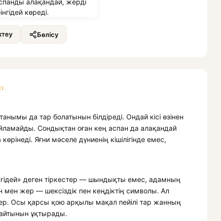
теу
Бөлісу
І
танымы да тар болатынын білдіреді. Ондай кісі өзінен
 ойламайды. Сондықтан оған кең аспан да алақандай
 көрінеді. Яғни мәселе дүниенің кішілігінде емес,
нгідей» деген тіркестер — шындықты емес, адамның
ан мен жер — шексіздік пен кеңдіктің символы. Ал
дер. Осы қарсы қою арқылы мақал пейілі тар жанның
дайтынын ұқтырады.