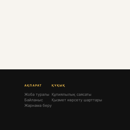
АҚПАРАТ
ҚҰҚЫҚ
Жоба туралы
Құпиялылық саясаты
Байланыс
Қызмет көрсету шарттары
Жарнама беру