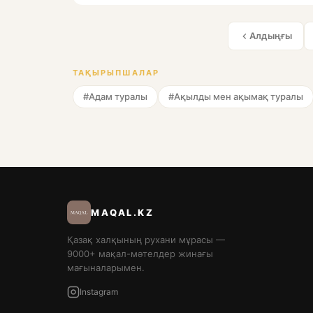
Алдыңғы
ТАҚЫРЫПШАЛАР
#Адам туралы
#Ақылды мен ақымақ туралы
MAQAL.KZ
Қазақ халқының рухани мұрасы —
9000+ мақал-мәтелдер жинағы
мағыналарымен.
Instagram