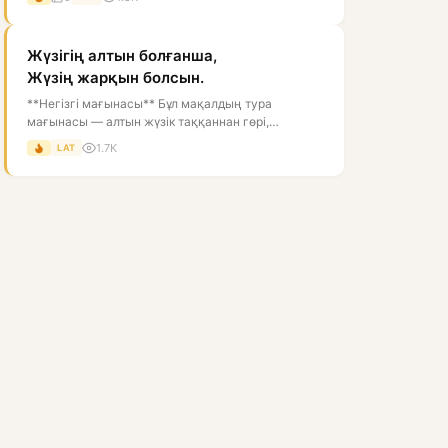
Жүзігің алтын болғанша,
Жүзің жарқын болсын.
**Негізгі мағынасы** Бұл мақалдың тура
мағынасы — алтын жүзік таққаннан гөрі,
адамның жүзі ашық, нұрлы, көрікті болғаны...
1.7K
LAT