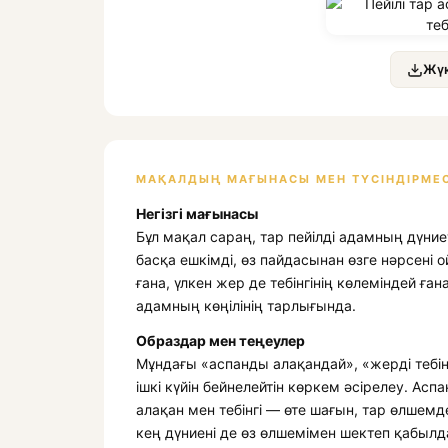
Жүк
МАҚАЛДЫҢ МАҒЫНАСЫ МЕН ТҮСІНДІРМЕС
Негізгі мағынасы
Бұл мақал сараң, тар пейілді адамның дүние
басқа ешкімді, өз пайдасынан өзге нәрсені
ғана, үлкен жер де тебінгінің көлеміндей ғана
адамның көңілінің тарлығында.
Образдар мен теңеулер
Мұндағы «аспанды алақандай», «жерді тебі
ішкі күйін бейнелейтін көркем әсірелеу. Асп
алақан мен тебінгі — өте шағын, тар өлшем
кең дүниені де өз өлшемімен шектеп қабыл