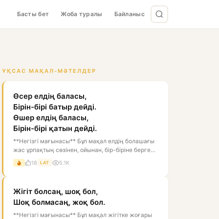
Басты бет
Жоба туралы
Байланыс
ҰҚСАС МАҚАЛ-МӘТЕЛДЕР
Өсер елдің баласы,
Бірін-бірі батыр дейді.
Өшер елдің баласы,
Бірін-бірі қатын дейді.
**Негізгі мағынасы** Бұл мақал елдің болашағы
жас ұрпақтың сөзінен, ойынан, бір-біріне берген
бағасынан білінеді дегенді...
18
5.1K
LAT
Жігіт болсаң, шоқ бол,
Шоқ болмасаң, жоқ бол.
**Негізгі мағынасы** Бұл мақал жігітке жоғары