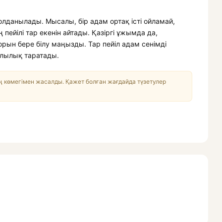
қолданылады. Мысалы, бір адам ортақ істі ойламай,
пейілі тар екенін айтады. Қазіргі ұжымда да,
орын бере білу маңызды. Тар пейіл адам сенімді
ылылық таратады.
 көмегімен жасалды. Қажет болған жағдайда түзетулер