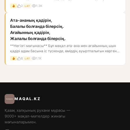
2
1.3K
LAT
Ата-ананың қадірін,
Балалы болғанда білерсің.
Ағайынның қадірін,
Жалалы болғанда білерсің.
**Негізгі мағынасы** Бұл мақал ата-ана мен ағайынның шын
қадірі адам басына іс түскенде, өмірдің ауыртпалығын көргенде
а...
8
1.1K
LAT
MAQAL.KZ
Қазақ халқының рухани мұрасы —
9000+ мақал-мәтелдер жинағы
мағыналарымен.