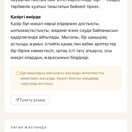
тәрбиелік қуатын танытатын бейнелі тіркес.
Қазіргі өмірде
Қазір бұл мақал көрші елдермен достықты,
ынтымақтастықты, мәдени және сауда байланысын
қадірлегенде айтылады. Мысалы, бір шаңырақ
астында жұмыс істейтін қазақ пен өзбек әріптестер
бір-біріне көмектесіп, ортақ істі тату атқарса, осы
мақал олардың жарасымын білдіреді.
Бұл мақалдың мағынасы жасанды интеллекттің
көмегімен жасалды. Қажет болған жағдайда
түзетулер енгізіңіз.
Түзету ұсыну
ЛАТЫН ЖАЗУЫНДА