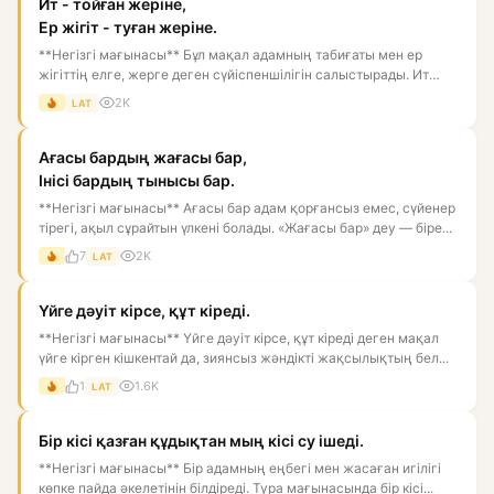
Ит - тойған жеріне,
Ер жігіт - туған жеріне.
**Негізгі мағынасы** Бұл мақал адамның табиғаты мен ер
жігіттің елге, жерге деген сүйіспеншілігін салыстырады. Ит
тойған...
2K
LAT
Ағасы бардың жағасы бар,
Інісі бардың тынысы бар.
**Негізгі мағынасы** Ағасы бар адам қорғансыз емес, сүйенер
тірегі, ақыл сұрайтын үлкені болады. «Жағасы бар» деу — біре...
7
2K
LAT
Үйге дәуіт кірсе, құт кіреді.
**Негізгі мағынасы** Үйге дәуіт кірсе, құт кіреді деген мақал
үйге кірген кішкентай да, зиянсыз жәндікті жақсылықтың бел...
1
1.6K
LAT
Бір кісі қазған құдықтан мың кісі су ішеді.
**Негізгі мағынасы** Бір адамның еңбегі мен жасаған игілігі
көпке пайда әкелетінін білдіреді. Тура мағынасында бір кісі...