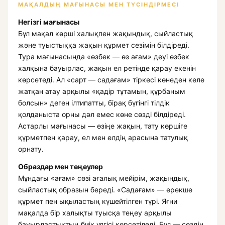
МАҚАЛДЫҢ МАҒЫНАСЫ МЕН ТҮСІНДІРМЕСІ
Негізгі мағынасы
Бұл мақал көрші халықпен жақындық, сыйластық
және туыстыққа жақын құрмет сезімін білдіреді.
Тура мағынасында «өзбек — өз ағам» деуі өзбек
халқына бауырлас, жақын ел ретінде қарау екенін
көрсетеді. Ал «сарт — садағам» тіркесі көнеден келе
жатқан атау арқылы «қадір тұтамын, құрбаным
болсын» деген ілтипатты, бірақ бүгінгі тілдік
қолданыста орны дәл емес көне сөзді білдіреді.
Астарлы мағынасы — өзіңе жақын, тату көршіге
құрметпен қарау, ел мен елдің арасына татулық
орнату.
Образдар мен теңеулер
Мұндағы «ағам» сөзі ағалық мейірім, жақындық,
сыйластық образын береді. «Садағам» — ерекше
құрмет пен ықыластың күшейтілген түрі. Яғни
мақалда бір халықты туысқа теңеу арқылы
бауырластықтың биік үлгісі көрсетіледі. Бұл — сөздің