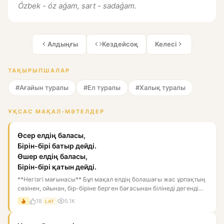
Ózbek - óz aǵam, sart - sadaǵam.
Алдыңғы
Кездейсоқ
Келесі
ТАҚЫРЫПШАЛАР
#Ағайын туралы
#Ел туралы
#Халық туралы
ҰҚСАС МАҚАЛ-МӘТЕЛДЕР
Өсер елдің баласы,
Бірін-бірі батыр дейді.
Өшер елдің баласы,
Бірін-бірі қатын дейді.
**Негізгі мағынасы** Бұл мақал елдің болашағы жас ұрпақтың
сөзінен, ойынан, бір-біріне берген бағасынан білінеді дегенді...
18
5.1K
LAT