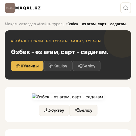
MAQAL.KZ
Мақал-мәтелдер
›
Ағайын туралы
›
Өзбек - өз ағам, сарт - садағам.
АҒАЙЫН ТУРАЛЫ ·
ЕЛ ТУРАЛЫ ·
ХАЛЫҚ ТУРАЛЫ
Өзбек - өз ағам, сарт - садағам.
0
Ұнайды
Көшіру
Бөлісу
Жүктеу
Бөлісу