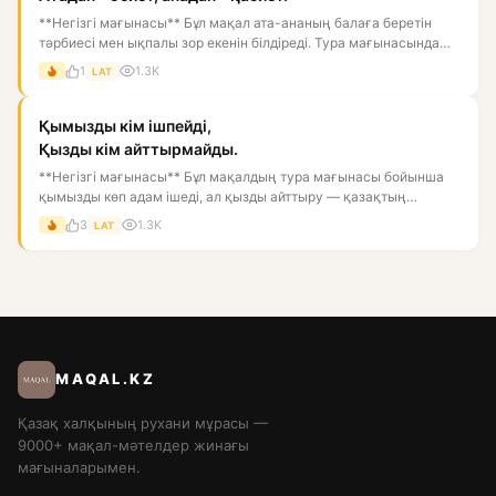
**Негізгі мағынасы** Бұл мақал ата-ананың балаға беретін
тәрбиесі мен ықпалы зор екенін білдіреді. Тура мағынасында
әкед...
1
1.3K
LAT
Қымызды кім ішпейді,
Қызды кім айттырмайды.
**Негізгі мағынасы** Бұл мақалдың тура мағынасы бойынша
қымызды көп адам ішеді, ал қызды айттыру — қазақтың
ертеден келе...
3
1.3K
LAT
MAQAL.KZ
Қазақ халқының рухани мұрасы —
9000+ мақал-мәтелдер жинағы
мағыналарымен.