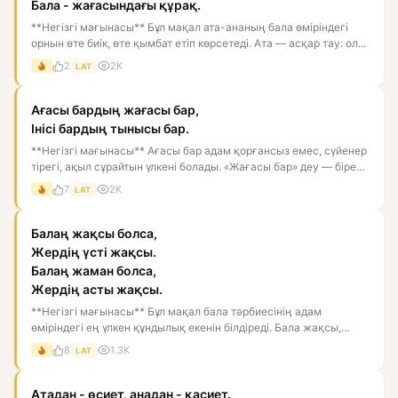
Бала - жағасындағы құрақ.
**Негізгі мағынасы** Бұл мақал ата-ананың бала өміріндегі
орнын өте биік, өте қымбат етіп көрсетеді. Ата — асқар тау: ол...
2
2K
LAT
Ағасы бардың жағасы бар,
Інісі бардың тынысы бар.
**Негізгі мағынасы** Ағасы бар адам қорғансыз емес, сүйенер
тірегі, ақыл сұрайтын үлкені болады. «Жағасы бар» деу — біре...
7
2K
LAT
Балаң жақсы болса,
Жердің үсті жақсы.
Балаң жаман болса,
Жердің асты жақсы.
**Негізгі мағынасы** Бұл мақал бала тәрбиесінің адам
өміріндегі ең үлкен құндылық екенін білдіреді. Бала жақсы,
тәрбиелі...
8
1.3K
LAT
Атадан - өсиет, анадан - қасиет.