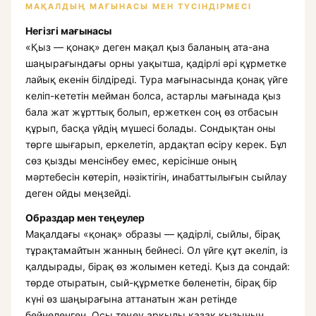
МАҚАЛДЫҢ МАҒЫНАСЫ МЕН ТҮСІНДІРМЕСІ
Негізгі мағынасы
«Қыз — қонақ» деген мақал қыз баланың ата-ана
шаңырағындағы орны уақытша, қадірлі әрі құрметке
лайық екенін білдіреді. Тура мағынасында қонақ үйге
келіп-кететін мейман болса, астарлы мағынада қыз
бала жат жұрттық болып, ержеткен соң өз отбасын
құрып, басқа үйдің мүшесі болады. Сондықтан оны
төрге шығарып, еркелетіп, ардақтап өсіру керек. Бұл
сөз қызды менсінбеу емес, керісінше оның
мәртебесін көтеріп, нәзіктігін, инабаттылығын сыйлау
деген ойды меңзейді.
Образдар мен теңеулер
Мақалдағы «қонақ» образы — қадірлі, сыйлы, бірақ
тұрақтамайтын жанның бейнесі. Ол үйге құт әкеліп, із
қалдырады, бірақ өз жолымен кетеді. Қыз да сондай:
төрде отыратын, сый-құрметке бөленетін, бірақ бір
күні өз шаңырағына аттанатын жан ретінде
бейнеленген. Осы теңеу арқылы қазақ қызының