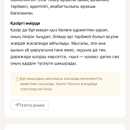
тәрбиесі, әдептілігі, инабаттылығы ерекше
бағаланған.
Қазіргі өмірде
Қазір де бұл мақал қыз балаға құрметпен қарап,
оның пікірін тыңдап, білімді әрі тәрбиелі болып өсуіне
жағдай жасағанда айтылады. Мысалы, ата-ана
қызын үй шаруасына ғана емес, оқуына да тең
дәрежеде қолдау көрсетсе, «қыз — қонақ» деген сөз
оның қадірін түсінуге шақырады.
Бұл мақалдың мағынасы жасанды интеллекттің
көмегімен жасалды. Қажет болған жағдайда
түзетулер енгізіңіз.
Түзету ұсыну