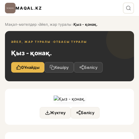
MAQAL.KZ
Мақал-мәтелдер
›
Әйел, жар туралы
›
Қыз - қонақ.
ӘЙЕЛ, ЖАР ТУРАЛЫ ·
ОТБАСЫ ТУРАЛЫ
Қыз - қонақ.
0
Ұнайды
Көшіру
Бөлісу
Жүктеу
Бөлісу