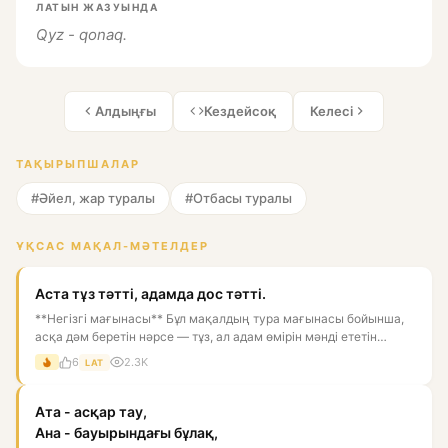
ЛАТЫН ЖАЗУЫНДА
Qyz - qonaq.
Алдыңғы
Кездейсоқ
Келесі
ТАҚЫРЫПШАЛАР
#Әйел, жар туралы
#Отбасы туралы
ҰҚСАС МАҚАЛ-МӘТЕЛДЕР
Аста тұз тәтті, адамда дос тәтті.
**Негізгі мағынасы** Бұл мақалдың тура мағынасы бойынша,
асқа дәм беретін нәрсе — тұз, ал адам өмірін мәнді ететін
нәрс...
6
2.3K
LAT
Ата - асқар тау,
Ана - бауырындағы бұлақ,