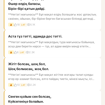
Өшер елдің баласы,
Бірін-бірі қатын дейді.
**Негізгі мағынасы** Бұл мақал елдің болашағы жас ұрпақтың
сөзінен, ойынан, бір-біріне берген бағасынан білінеді дегенді...
18
5.1K
LAT
Аста тұз тәтті, адамда дос тәтті.
**Негізгі мағынасы** Бұл мақалдың тура мағынасы бойынша,
асқа дәм беретін нәрсе — тұз, ал адам өмірін мәнді ететін
нәрс...
6
2.3K
LAT
Жігіт болсаң, шоқ бол,
Шоқ болмасаң, жоқ бол.
**Негізгі мағынасы** Бұл мақал жігітке жоғары талап қояды:
егер ер-азамат болсаң, елге пайдаң тиетін, мінезі мықты, ісі...
10
2.2K
LAT
Сенген қойым сен болсаң,
Күйсегеніңе болайын.