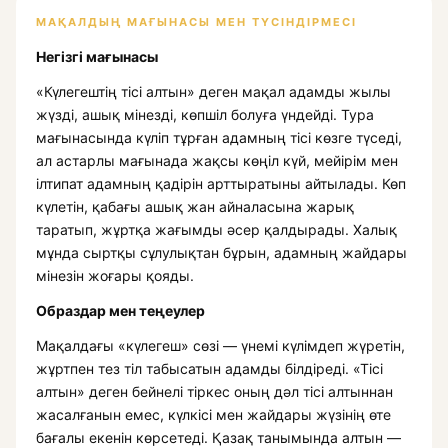
МАҚАЛДЫҢ МАҒЫНАСЫ МЕН ТҮСІНДІРМЕСІ
Негізгі мағынасы
«Күлегештің тісі алтын» деген мақал адамды жылы
жүзді, ашық мінезді, көпшіл болуға үндейді. Тура
мағынасында күліп тұрған адамның тісі көзге түседі,
ал астарлы мағынада жақсы көңіл күй, мейірім мен
ілтипат адамның қадірін арттыратыны айтылады. Көп
күлетін, қабағы ашық жан айналасына жарық
таратып, жұртқа жағымды әсер қалдырады. Халық
мұнда сыртқы сұлулықтан бұрын, адамның жайдары
мінезін жоғары қояды.
Образдар мен теңеулер
Мақалдағы «күлегеш» сөзі — үнемі күлімдеп жүретін,
жұртпен тез тіл табысатын адамды білдіреді. «Тісі
алтын» деген бейнелі тіркес оның дәл тісі алтыннан
жасалғанын емес, күлкісі мен жайдары жүзінің өте
бағалы екенін көрсетеді. Қазақ танымында алтын —