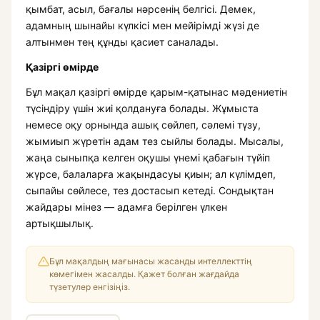
қымбат, асыл, бағалы нәрсенің белгісі. Демек,
адамның шынайы күлкісі мен мейірімді жүзі де
алтынмен тең құнды қасиет саналады.
Қазіргі өмірде
Бұл мақал қазіргі өмірде қарым-қатынас мәдениетін
түсіндіру үшін жиі қолдануға болады. Жұмыста
немесе оқу орнында ашық сөйлеп, сәлемі түзу,
жымиып жүретін адам тез сыйлы болады. Мысалы,
жаңа сыныпқа келген оқушы үнемі қабағын түйіп
жүрсе, балаларға жақындасуы қиын; ал күлімдеп,
сыпайы сөйлесе, тез достасып кетеді. Сондықтан
жайдары мінез — адамға берілген үлкен
артықшылық.
Бұл мақалдың мағынасы жасанды интеллекттің
көмегімен жасалды. Қажет болған жағдайда
түзетулер енгізіңіз.