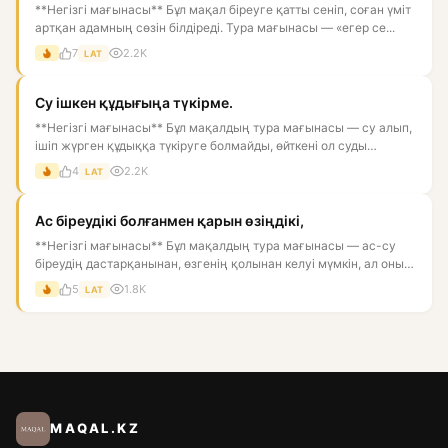
**Негізгі мағынасы** Бұл мақал біреуге қатты сеніп, соған үміт
артқан адамның сөзін білдіреді. Тура мағынасы — «егер се...
7
2.2K
LAT
Су ішкен құдығыңа түкірме.
**Негізгі мағынасы** Бұл мақалдың тура мағынасы — су алып,
ішіп жүрген құдыққа түкіруге болмайды, өйткені ол суды
ластай...
4
2.2K
LAT
Ас біреудікі болғанмен қарын өзіңдікі,
**Негізгі мағынасы** Бұл мақалдың тура мағынасы — ас-су
біреудің дастарқанынан, өзгенің қолынан келуі мүмкін, ал оны
қор...
5
1.8K
LAT
MAQAL.KZ