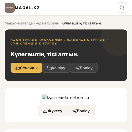
MAQAL.KZ
Мақал-мәтелдер
›
Адам туралы
›
Күлегештің тісі алтын.
АДАМ ТУРАЛЫ ·
ЖАҚСЫЛЫҚ , ЖАМАНДЫҚ ТУРАЛЫ ·
СҮЙІСПЕНШІЛІК ТУРАЛЫ
Күлегештің тісі алтын.
0
Ұнайды
Көшіру
Бөлісу
Жүктеу
Бөлісу