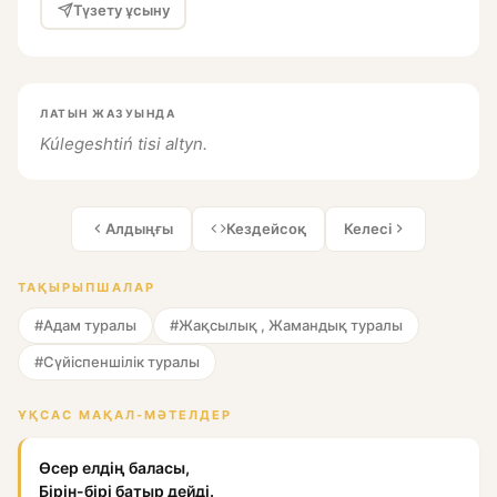
Түзету ұсыну
ЛАТЫН ЖАЗУЫНДА
Kúlegeshtiń tisi altyn.
Алдыңғы
Кездейсоқ
Келесі
ТАҚЫРЫПШАЛАР
#Адам туралы
#Жақсылық , Жамандық туралы
#Сүйіспеншілік туралы
ҰҚСАС МАҚАЛ-МӘТЕЛДЕР
Өсер елдің баласы,
Бірін-бірі батыр дейді.