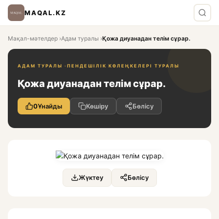
MAQAL.KZ
Мақал-мәтелдер
›
Адам туралы
›
Қожа диуанадан телім сұрар.
АДАМ ТУРАЛЫ ·
ПЕНДЕШІЛІК КӨЛЕҢКЕЛЕРІ ТУРАЛЫ
Қожа диуанадан телім сұрар.
0
Ұнайды
Көшіру
Бөлісу
Жүктеу
Бөлісу