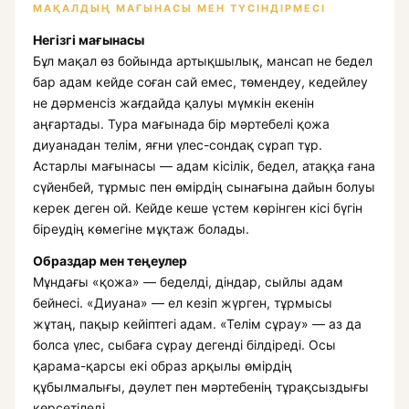
МАҚАЛДЫҢ МАҒЫНАСЫ МЕН ТҮСІНДІРМЕСІ
Негізгі мағынасы
Бұл мақал өз бойында артықшылық, мансап не бедел
бар адам кейде соған сай емес, төмендеу, кедейлеу
не дәрменсіз жағдайда қалуы мүмкін екенін
аңғартады. Тура мағынада бір мәртебелі қожа
диуанадан телім, яғни үлес-сондақ сұрап тұр.
Астарлы мағынасы — адам кісілік, бедел, атаққа ғана
сүйенбей, тұрмыс пен өмірдің сынағына дайын болуы
керек деген ой. Кейде кеше үстем көрінген кісі бүгін
біреудің көмегіне мұқтаж болады.
Образдар мен теңеулер
Мұндағы «қожа» — беделді, діндар, сыйлы адам
бейнесі. «Диуана» — ел кезіп жүрген, тұрмысы
жұтаң, пақыр кейіптегі адам. «Телім сұрау» — аз да
болса үлес, сыбаға сұрау дегенді білдіреді. Осы
қарама-қарсы екі образ арқылы өмірдің
құбылмалығы, дәулет пен мәртебенің тұрақсыздығы
көрсетіледі.