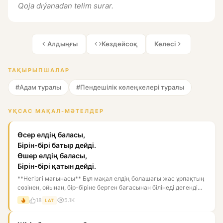
Qoja dıýanadan telim surar.
Алдыңғы
Кездейсоқ
Келесі
ТАҚЫРЫПШАЛАР
#Адам туралы
#Пендешілік көлеңкелері туралы
ҰҚСАС МАҚАЛ-МӘТЕЛДЕР
Өсер елдің баласы,
Бірін-бірі батыр дейді.
Өшер елдің баласы,
Бірін-бірі қатын дейді.
**Негізгі мағынасы** Бұл мақал елдің болашағы жас ұрпақтың
сөзінен, ойынан, бір-біріне берген бағасынан білінеді дегенді...
18
5.1K
LAT