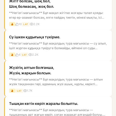
Жігіт болсаң, шоқ бол,
Шоқ болмасаң, жоқ бол.
**Негізгі мағынасы** Бұл мақал жігітке жоғары талап қояды:
егер ер-азамат болсаң, елге пайдаң тиетін, мінезі мықты, ісі...
10
2.2K
LAT
Су ішкен құдығыңа түкірме.
**Негізгі мағынасы** Бұл мақалдың тура мағынасы — су алып,
ішіп жүрген құдыққа түкіруге болмайды, өйткені ол суды
ластай...
4
2.2K
LAT
Жүзігің алтын болғанша,
Жүзің жарқын болсын.
**Негізгі мағынасы** Бұл мақалдың тура мағынасы — алтын
жүзік таққаннан гөрі, адамның жүзі ашық, нұрлы, көрікті
болғаны...
1.7K
LAT
Тышқан көтін көріп жаралы болыпты.
**Негізгі мағынасы** Бұл мақалдың тура мағынасы —
тышқанның арт жағын көріп, соған жарақат алғандай болуы.