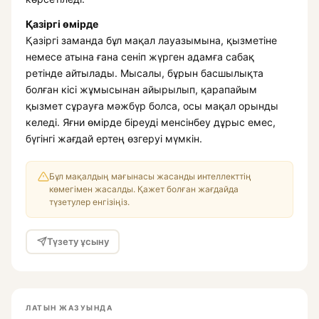
Қазіргі өмірде
Қазіргі заманда бұл мақал лауазымына, қызметіне
немесе атына ғана сеніп жүрген адамға сабақ
ретінде айтылады. Мысалы, бұрын басшылықта
болған кісі жұмысынан айырылып, қарапайым
қызмет сұрауға мәжбүр болса, осы мақал орынды
келеді. Яғни өмірде біреуді менсінбеу дұрыс емес,
бүгінгі жағдай ертең өзгеруі мүмкін.
Бұл мақалдың мағынасы жасанды интеллекттің
көмегімен жасалды. Қажет болған жағдайда
түзетулер енгізіңіз.
Түзету ұсыну
ЛАТЫН ЖАЗУЫНДА