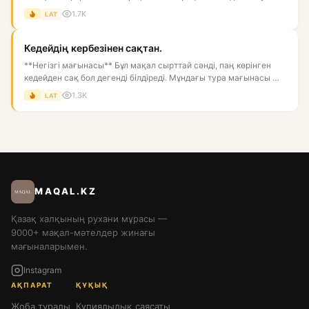
Астарлы мағын...
1.7K
LAT
Кедейдің кербезінен сақтан.
**Негізгі мағынасы** Бұл мақал сырттай сәнді, паң көрінген
кедейден сақ бол дегенді білдіреді. Мұндағы тура мағынасы —
к...
1.3K
LAT
MAQAL.KZ
Қазақ халқының рухани мұрасы —
9000+ мақал-мәтелдер жинағы
мағыналарымен.
Instagram
АҚПАРАТ
ҚҰҚЫҚ
Жоба туралы
Құпиялылық саясаты