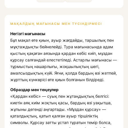
МАҚАЛДЫҢ МАҒЫНАСЫ МЕН ТҮСІНДІРМЕСІ
Негізгі мағынасы
Бұл мақал өте қиын, ауыр жағдайды, таршылық пен
мұқтаждықты бейнелейді. Тура мағынасында адам
қыстың қақаған аязында қардан кебіс киіп, мұздан
құрсау салғандай елестетіледі. Астарлы мағынасы —
тұрмыстың нашарлығы, жоқшылықтың шегі,
амалсыздықтың күйі. Яғни, қолда бардың өзі жетпей,
жұрттың күнкөрісі өте қиын болғанын білдіреді.
Образдар мен теңеулер
«Қардан кебіс» — суық пен жұтаңдықтың белгісі:
киетін аяқ киім жоқтың қасы, бардың өзі уақытша,
жұпыны дегенді аңғартады. «Мұздан құрсау» —
қаталдықтың, қатып қалған ауыр тіршіліктің
символы. Құрсау затты ұстап тұратын темір болса,