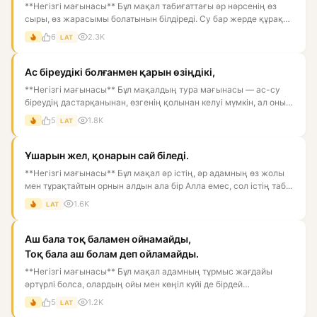
**Негізгі мағынасы** Бұл мақал табиғаттағы әр нәрсенің өз
сыры, өз жарасымы болатынын білдіреді. Су бар жерде құрақ
өсед...
6
2.3K
LAT
Ас біреудікі болғанмен қарын өзіңдікі,
**Негізгі мағынасы** Бұл мақалдың тура мағынасы — ас-су
біреудің дастарқанынан, өзгенің қолынан келуі мүмкін, ал оны
қор...
5
1.8K
LAT
Ұшарын жел, қонарын сай біледі.
**Негізгі мағынасы** Бұл мақал әр істің, әр адамның өз жолы
мен тұрақтайтын орнын алдын ала бір Алла емес, сол істің таб...
1.6K
LAT
Аш бала тоқ баламен ойнамайды,
Тоқ бала аш болам деп ойламайды.
**Негізгі мағынасы** Бұл мақал адамның тұрмыс жағдайы
әртүрлі болса, олардың ойы мен көңіл күйі де бірдей
болмайтынын бі...
5
1.2K
LAT