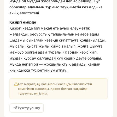
мұнда ол мұздан жасалғандай деп әсірелейді. Бұл
образдар адамның тұрмыс тауқыметін көз алдына
анық елестетеді.
Қазіргі өмірде
Қазіргі кезде бұл мақал өте ауыр әлеуметтік
жағдайды, ресурстың тапшылығын немесе адам
шыдамы сыналған кезеңді сипаттауға қолданылады.
Мысалы, қыста жылы киімсіз қалып, жолға шығуға
мәжбүр болған адам туралы «Қардан кебіс киіп,
мұздан құрсау салғандай күй кешті» деуге болады.
Мұнда негізгі ой — жоқшылықтың адамды қандай
қиындыққа түсіретінін ұмытпау.
Бұл мақалдың мағынасы жасанды интеллекттің
көмегімен жасалды. Қажет болған жағдайда
түзетулер енгізіңіз.
Түзету ұсыну