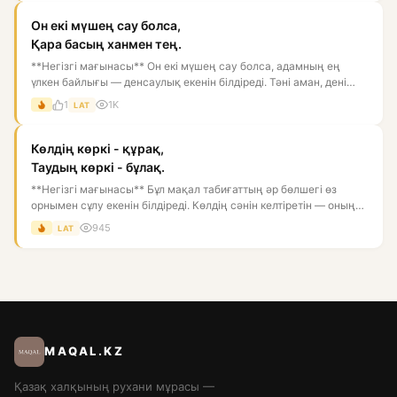
Он екі мүшең сау болса,
Қара басың ханмен тең.
**Негізгі мағынасы** Он екі мүшең сау болса, адамның ең
үлкен байлығы — денсаулық екенін білдіреді. Тәні аман, дені
бүті...
1
1K
LAT
Көлдің көркі - құрақ,
Таудың көркі - бұлақ.
**Негізгі мағынасы** Бұл мақал табиғаттың әр бөлшегі өз
орнымен сұлу екенін білдіреді. Көлдің сәнін келтіретін — оның
жа...
945
LAT
MAQAL.KZ
Қазақ халқының рухани мұрасы —