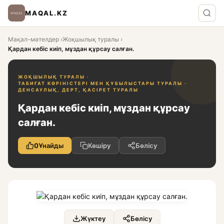
MAQAL.KZ
Мақал-мәтелдер
›
Жоқшылық туралы
›
Қардан кебіс киіп, мұздан құрсау салған.
ЖОҚШЫЛЫҚ ТУРАЛЫ ·
ТАБИҒАТ КӨРІНІСТЕРІ МЕН ҚҰБЫЛЫСТАРЫ ТУРАЛЫ ·
ДЕНСАУЛЫҚ, ДЕРТ, ҚАСІРЕТ ТУРАЛЫ
Қардан кебіс киіп, мұздан құрсау
салған.
0
Ұнайды
Көшіру
Бөлісу
Жүктеу
Бөлісу