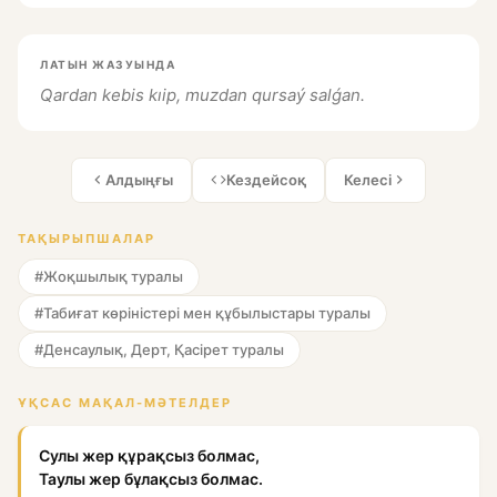
ЛАТЫН ЖАЗУЫНДА
Qardan kebis kıip, muzdan qursaý salǵan.
Алдыңғы
Кездейсоқ
Келесі
ТАҚЫРЫПШАЛАР
#Жоқшылық туралы
#Табиғат көріністері мен құбылыстары туралы
#Денсаулық, Дерт, Қасірет туралы
ҰҚСАС МАҚАЛ-МӘТЕЛДЕР
Сулы жер құрақсыз болмас,
Таулы жер бұлақсыз болмас.