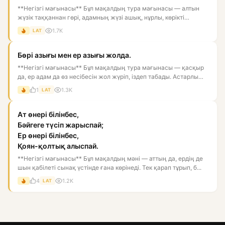
**Негізгі мағынасы** Бұл мақалдың тура мағынасы — алтын
жүзік таққаннан гөрі, адамның жүзі ашық, нұрлы, көрікті
болғаны...
1.7K
LAT
Бөрі азығы мен ер азығы жолда.
**Негізгі мағынасы** Бұл мақалдың тура мағынасы — қасқыр
да, ер адам да өз несібесін жол жүріп, іздеп табады. Астарлы
ма...
1
1.3K
LAT
Ат өнері білінбес,
Бәйгеге түсіп жарыспай;
Ер өнері білінбес,
Қоян-қолтық алыспай.
**Негізгі мағынасы** Бұл мақалдың мәні — аттың да, ердің де
шын қабілеті сынақ үстінде ғана көрінеді. Тек қарап тұрып, б...
4
1.2K
LAT