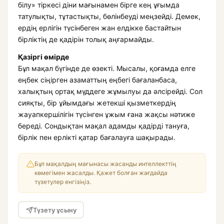
білу» тіркесі діни мағынамен бірге кең ұғымда
татулықты, тұтастықты, бөлінбеуді меңзейді. Демек,
ердің ерлігін түсінбеген жан елдікке бастайтын
бірліктің де қадірін толық аңғармайды.
Қазіргі өмірде
Бұл мақал бүгінде де өзекті. Мысалы, қоғамда елге
еңбек сіңірген азаматтың еңбегі бағаланбаса,
халықтың ортақ мүддеге жұмылуы да әлсірейді. Сол
сияқты, бір ұйымдағы жетекші қызметкердің
жауапкершілігін түсінген ұжым ғана жақсы нәтиже
береді. Сондықтан мақал адамды қадірді тануға,
бірлік пен ерлікті қатар бағалауға шақырады.
Бұл мақалдың мағынасы жасанды интеллекттің
көмегімен жасалды. Қажет болған жағдайда
түзетулер енгізіңіз.
Түзету ұсыну