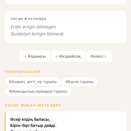
ЛАТЫН ЖАЗУЫНДА
Erdiń erligin bilmegen
Qudaıdyń birligin bilmeıdi.
Алдыңғы
Кездейсоқ
Келесі
ТАҚЫРЫПШАЛАР
#Азамат, жігіт, ер туралы
#Бірлік туралы
#Имандылық иірімдері туралы
ҰҚСАС МАҚАЛ-МӘТЕЛДЕР
Өсер елдің баласы,
Бірін-бірі батыр дейді.