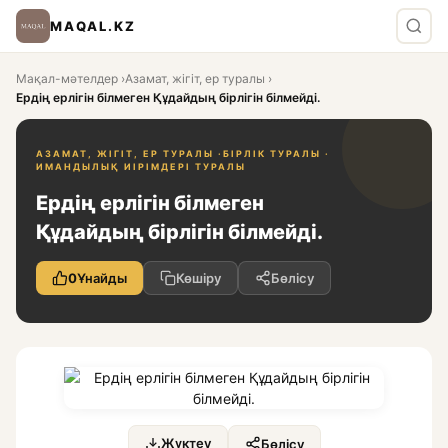
MAQAL.KZ
Мақал-мәтелдер
›
Азамат, жігіт, ер туралы
›
Ердің ерлігін білмеген Құдайдың бірлігін білмейді.
АЗАМАТ, ЖІГІТ, ЕР ТУРАЛЫ ·
БІРЛІК ТУРАЛЫ ·
ИМАНДЫЛЫҚ ИІРІМДЕРІ ТУРАЛЫ
Ердің ерлігін білмеген
Құдайдың бірлігін білмейді.
0
Ұнайды
Көшіру
Бөлісу
Жүктеу
Бөлісу