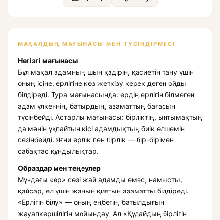
МАҚАЛДЫҢ МАҒЫНАСЫ МЕН ТҮСІНДІРМЕСІ
Негізгі мағынасы
Бұл мақал адамның шын қадірін, қасиетін тану үшін
оның ісіне, ерлігіне көз жеткізу керек деген ойды
білдіреді. Тура мағынасында: ердің ерлігін білмеген
адам үлкеннің, батырдың, азаматтың бағасын
түсінбейді. Астарлы мағынасы: бірліктің, ынтымақтың
да мәнін ұқпайтын кісі адамдықтың биік өлшемін
сезінбейді. Яғни ерлік пен бірлік — бір-бірімен
сабақтас құндылықтар.
Образдар мен теңеулер
Мұндағы «ер» сөзі жай адамды емес, намысты,
қайсар, ел үшін жанын қиятын азаматты білдіреді.
«Ерлігін білу» — оның еңбегін, батылдығын,
жауапкершілігін мойындау. Ал «Құдайдың бірлігін