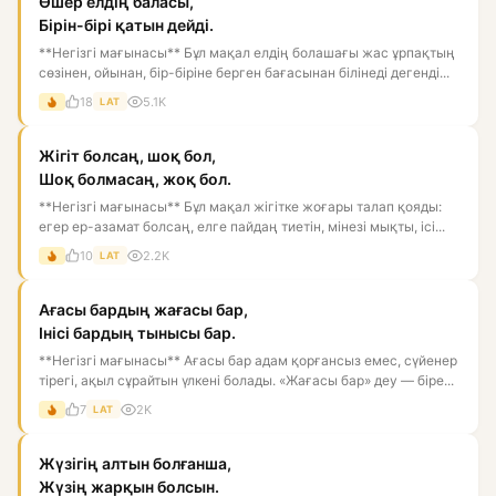
Өшер елдің баласы,
Бірін-бірі қатын дейді.
**Негізгі мағынасы** Бұл мақал елдің болашағы жас ұрпақтың
сөзінен, ойынан, бір-біріне берген бағасынан білінеді дегенді...
18
5.1K
LAT
Жігіт болсаң, шоқ бол,
Шоқ болмасаң, жоқ бол.
**Негізгі мағынасы** Бұл мақал жігітке жоғары талап қояды:
егер ер-азамат болсаң, елге пайдаң тиетін, мінезі мықты, ісі...
10
2.2K
LAT
Ағасы бардың жағасы бар,
Інісі бардың тынысы бар.
**Негізгі мағынасы** Ағасы бар адам қорғансыз емес, сүйенер
тірегі, ақыл сұрайтын үлкені болады. «Жағасы бар» деу — біре...
7
2K
LAT
Жүзігің алтын болғанша,
Жүзің жарқын болсын.