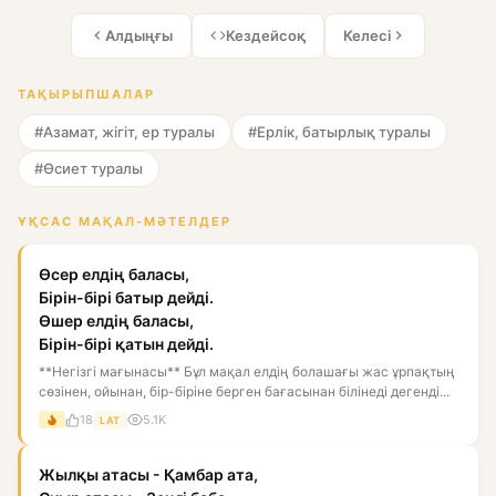
Алдыңғы
Кездейсоқ
Келесі
ТАҚЫРЫПШАЛАР
#Азамат, жігіт, ер туралы
#Ерлік, батырлық туралы
#Өсиет туралы
ҰҚСАС МАҚАЛ-МӘТЕЛДЕР
Өсер елдің баласы,
Бірін-бірі батыр дейді.
Өшер елдің баласы,
Бірін-бірі қатын дейді.
**Негізгі мағынасы** Бұл мақал елдің болашағы жас ұрпақтың
сөзінен, ойынан, бір-біріне берген бағасынан білінеді дегенді...
18
5.1K
LAT
Жылқы атасы - Қамбар ата,