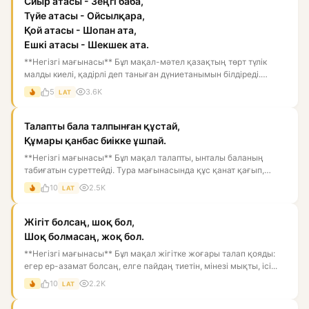
Сиыр атасы - Зеңгі баба,
Түйе атасы - Ойсылқара,
Қой атасы - Шопан ата,
Ешкі атасы - Шекшек ата.
**Негізгі мағынасы** Бұл мақал-мәтел қазақтың төрт түлік
малды киелі, қадірлі деп таныған дүниетанымын білдіреді.
Мұнда...
5
3.6K
LAT
Талапты бала талпынған құстай,
Құмары қанбас биікке ұшпай.
**Негізгі мағынасы** Бұл мақал талапты, ынталы баланың
табиғатын суреттейді. Тура мағынасында құс қанат қағып,
биікке ұм...
10
2.5K
LAT
Жігіт болсаң, шоқ бол,
Шоқ болмасаң, жоқ бол.
**Негізгі мағынасы** Бұл мақал жігітке жоғары талап қояды:
егер ер-азамат болсаң, елге пайдаң тиетін, мінезі мықты, ісі...
10
2.2K
LAT