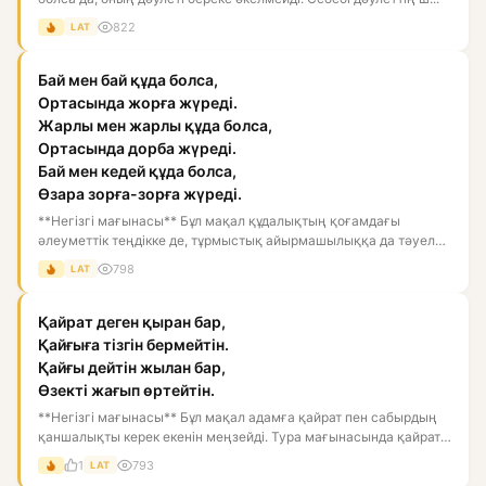
822
LAT
Бай мен бай құда болса,
Ортасында жорға жүреді.
Жарлы мен жарлы құда болса,
Ортасында дорба жүреді.
Бай мен кедей құда болса,
Өзара зорға-зорға жүреді.
**Негізгі мағынасы** Бұл мақал құдалықтың қоғамдағы
әлеуметтік теңдікке де, тұрмыстық айырмашылыққа да тәуелді
болатынын...
798
LAT
Қайрат деген қыран бар,
Қайғыға тізгін бермейтін.
Қайғы дейтін жылан бар,
Өзекті жағып өртейтін.
**Негізгі мағынасы** Бұл мақал адамға қайрат пен сабырдың
қаншалықты керек екенін меңзейді. Тура мағынасында қайрат
— қы...
1
793
LAT