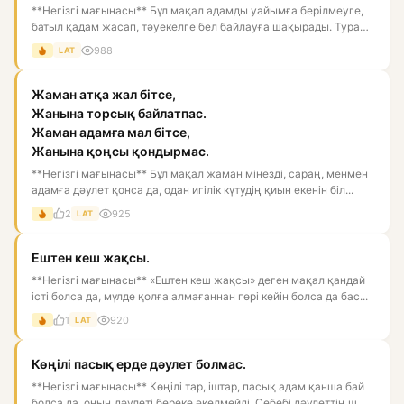
**Негізгі мағынасы** Бұл мақал адамды уайымға берілмеуге,
батыл қадам жасап, тәуекелге бел байлауға шақырады. Тура
мағын...
988
LAT
Жаман атқа жал бітсе,
Жанына торсық байлатпас.
Жаман адамға мал бітсе,
Жанына қоңсы қондырмас.
**Негізгі мағынасы** Бұл мақал жаман мінезді, сараң, менмен
адамға дәулет қонса да, одан игілік күтудің қиын екенін біл...
2
925
LAT
Ештен кеш жақсы.
**Негізгі мағынасы** «Ештен кеш жақсы» деген мақал қандай
істі болса да, мүлде қолға алмағаннан гөрі кейін болса да бас...
1
920
LAT
Көңілі пасық ерде дәулет болмас.
**Негізгі мағынасы** Көңілі тар, іштар, пасық адам қанша бай
болса да, оның дәулеті береке әкелмейді. Себебі дәулеттің ш...