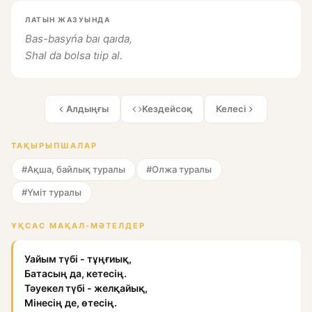
ЛАТЫН ЖАЗУЫНДА
Bas-basyńa baı qaıda,
Shal da bolsa tıip al.
Алдыңғы
Кездейсоқ
Келесі
ТАҚЫРЫПШАЛАР
#Ақша, байлық туралы
#Олжа туралы
#Үміт туралы
ҰҚСАС МАҚАЛ-МӘТЕЛДЕР
Уайым түбі - тұңғиық,
Батасың да, кетесің.
Тәуекел түбі - желқайық,
Мінесің де, өтесің.