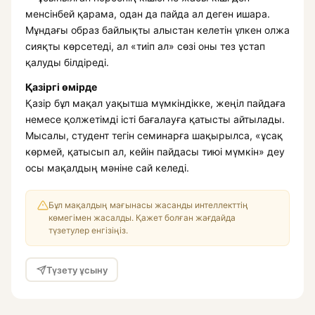
менсінбей қарама, одан да пайда ал деген ишара.
Мұндағы образ байлықты алыстан келетін үлкен олжа
сияқты көрсетеді, ал «тиіп ал» сөзі оны тез ұстап
қалуды білдіреді.
Қазіргі өмірде
Қазір бұл мақал уақытша мүмкіндікке, жеңіл пайдаға
немесе қолжетімді істі бағалауға қатысты айтылады.
Мысалы, студент тегін семинарға шақырылса, «ұсақ
көрмей, қатысып ал, кейін пайдасы тиюі мүмкін» деу
осы мақалдың мәніне сай келеді.
Бұл мақалдың мағынасы жасанды интеллекттің
көмегімен жасалды. Қажет болған жағдайда
түзетулер енгізіңіз.
Түзету ұсыну