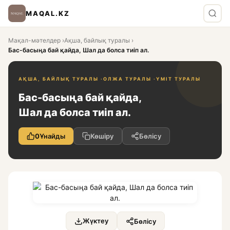
MAQAL.KZ
Мақал-мәтелдер
›
Ақша, байлық туралы
›
Бас-басыңа бай қайда, Шал да болса тиіп ал.
АҚША, БАЙЛЫҚ ТУРАЛЫ ·
ОЛЖА ТУРАЛЫ ·
ҮМІТ ТУРАЛЫ
Бас-басыңа бай қайда,
Шал да болса тиіп ал.
0
Ұнайды
Көшіру
Бөлісу
Жүктеу
Бөлісу