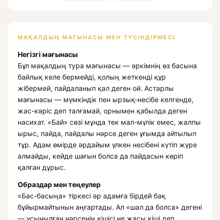
МАҚАЛДЫҢ МАҒЫНАСЫ МЕН ТҮСІНДІРМЕСІ
Негізгі мағынасы
Бұл мақалдың тура мағынасы — әркімнің өз басына
байлық келе бермейді, қолың жеткенді құр
жібермей, пайдаланып қал деген ой. Астарлы
мағынасы — мүмкіндік пен ырзық-несібе келгенде,
жас-кәріс деп талғамай, орнымен қабылда деген
насихат. «Бай» сөзі мұнда тек мал-мүлік емес, жалпы
ырыс, пайда, пайдалы нәрсе деген ұғымда айтылып
тұр. Адам өмірде әрдайым үлкен несібені күтіп жүре
алмайды, кейде шағын болса да пайдасын көріп
қалған дұрыс.
Образдар мен теңеулер
«Бас-басыңа» тіркесі әр адамға бірдей бақ
бұйырмайтынын аңғартады. Ал «шал да болса» дегені
— ұсынылған нәрсенің кішісі не жасы кіші деп