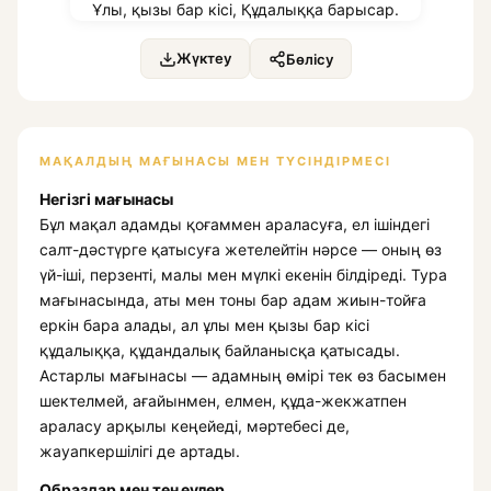
Жүктеу
Бөлісу
МАҚАЛДЫҢ МАҒЫНАСЫ МЕН ТҮСІНДІРМЕСІ
Негізгі мағынасы
Бұл мақал адамды қоғаммен араласуға, ел ішіндегі
салт-дәстүрге қатысуға жетелейтін нәрсе — оның өз
үй-іші, перзенті, малы мен мүлкі екенін білдіреді. Тура
мағынасында, аты мен тоны бар адам жиын-тойға
еркін бара алады, ал ұлы мен қызы бар кісі
құдалыққа, құдандалық байланысқа қатысады.
Астарлы мағынасы — адамның өмірі тек өз басымен
шектелмей, ағайынмен, елмен, құда-жекжатпен
араласу арқылы кеңейеді, мәртебесі де,
жауапкершілігі де артады.
Образдар мен теңеулер