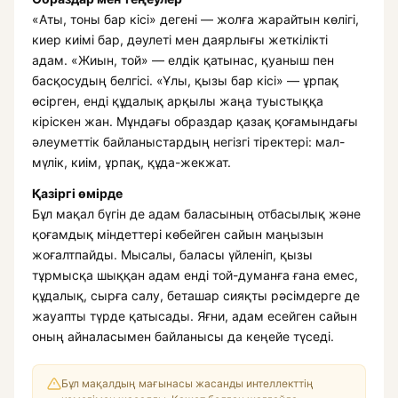
«Аты, тоны бар кісі» дегені — жолға жарайтын көлігі,
киер киімі бар, дәулеті мен даярлығы жеткілікті
адам. «Жиын, той» — елдік қатынас, қуаныш пен
басқосудың белгісі. «Ұлы, қызы бар кісі» — ұрпақ
өсірген, енді құдалық арқылы жаңа туыстыққа
кіріскен жан. Мұндағы образдар қазақ қоғамындағы
әлеуметтік байланыстардың негізгі тіректері: мал-
мүлік, киім, ұрпақ, құда-жекжат.
Қазіргі өмірде
Бұл мақал бүгін де адам баласының отбасылық және
қоғамдық міндеттері көбейген сайын маңызын
жоғалтпайды. Мысалы, баласы үйленіп, қызы
тұрмысқа шыққан адам енді той-думанға ғана емес,
құдалық, сырға салу, беташар сияқты рәсімдерге де
жауапты түрде қатысады. Яғни, адам есейген сайын
оның айналасымен байланысы да кеңейе түседі.
Бұл мақалдың мағынасы жасанды интеллекттің