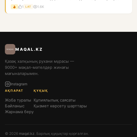
1
1.6K
LAT
MAQAL.KZ
Қазақ халқының рухани мұрасы —
9000+ мақал-мәтелдер жинағы
мағыналарымен.
Instagram
АҚПАРАТ
ҚҰҚЫҚ
Жоба туралы
Құпиялылық саясаты
Байланыс
Қызмет көрсету шарттары
Жарнама беру
© 2026
maqal.kz
. Барлық құқықтар қорғалған.