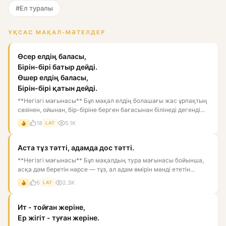
#Ел туралы
ҰҚСАС МАҚАЛ-МӘТЕЛДЕР
Өсер елдің баласы,
Бірін-бірі батыр дейді.
Өшер елдің баласы,
Бірін-бірі қатын дейді.
**Негізгі мағынасы** Бұл мақал елдің болашағы жас ұрпақтың
сөзінен, ойынан, бір-біріне берген бағасынан білінеді дегенді...
18
5.1K
LAT
Аста тұз тәтті, адамда дос тәтті.
**Негізгі мағынасы** Бұл мақалдың тура мағынасы бойынша,
асқа дәм беретін нәрсе — тұз, ал адам өмірін мәнді ететін
нәрс...
6
2.3K
LAT
Ит - тойған жеріне,
Ер жігіт - туған жеріне.