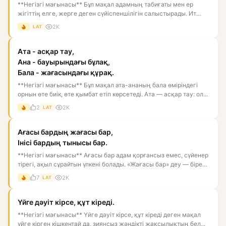
**Негізгі мағынасы** Бұл мақал адамның табиғаты мен ер
жігіттің елге, жерге деген сүйіспеншілігін салыстырады. Ит
тойған...
2K
LAT
Ата - асқар тау,
Ана - бауырындағы бұлақ,
Бала - жағасындағы құрақ.
**Негізгі мағынасы** Бұл мақал ата-ананың бала өміріндегі
орнын өте биік, өте қымбат етіп көрсетеді. Ата — асқар тау: ол...
2
2K
LAT
Ағасы бардың жағасы бар,
Інісі бардың тынысы бар.
**Негізгі мағынасы** Ағасы бар адам қорғансыз емес, сүйенер
тірегі, ақыл сұрайтын үлкені болады. «Жағасы бар» деу — біре...
7
2K
LAT
Үйге дәуіт кірсе, құт кіреді.
**Негізгі мағынасы** Үйге дәуіт кірсе, құт кіреді деген мақал
үйге кірген кішкентай да, зиянсыз жәндікті жақсылықтың бел...