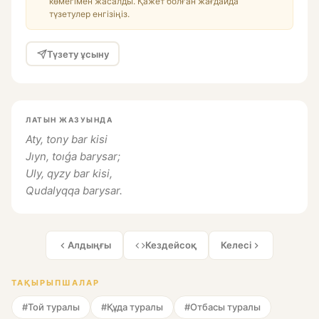
көмегімен жасалды. Қажет болған жағдайда
түзетулер енгізіңіз.
Түзету ұсыну
ЛАТЫН ЖАЗУЫНДА
Aty, tony bar kisi
Jıyn, toıǵa barysar;
Uly, qyzy bar kisi,
Qudalyqqa barysar.
Алдыңғы
Кездейсоқ
Келесі
ТАҚЫРЫПШАЛАР
#Той туралы
#Құда туралы
#Отбасы туралы