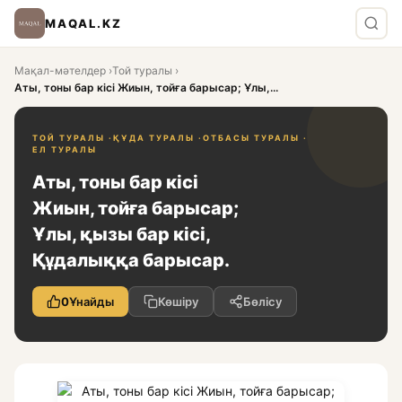
MAQAL.KZ
Мақал-мәтелдер
›
Той туралы
›
Аты, тоны бар кісі Жиын, тойға барысар; Ұлы,...
ТОЙ ТУРАЛЫ ·
ҚҰДА ТУРАЛЫ ·
ОТБАСЫ ТУРАЛЫ ·
ЕЛ ТУРАЛЫ
Аты, тоны бар кісі
Жиын, тойға барысар;
Ұлы, қызы бар кісі,
Құдалыққа барысар.
0
Ұнайды
Көшіру
Бөлісу