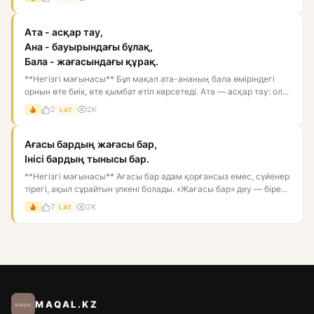
Ата - асқар тау,
Ана - бауырындағы бұлақ,
Бала - жағасындағы құрақ.
**Негізгі мағынасы** Бұл мақал ата-ананың бала өміріндегі
орнын өте биік, өте қымбат етіп көрсетеді. Ата — асқар тау: ол...
2
2K
LAT
Ағасы бардың жағасы бар,
Інісі бардың тынысы бар.
**Негізгі мағынасы** Ағасы бар адам қорғансыз емес, сүйенер
тірегі, ақыл сұрайтын үлкені болады. «Жағасы бар» деу — біре...
7
2K
LAT
MAQAL.KZ