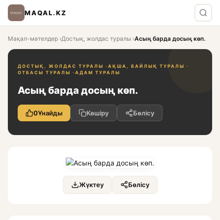
MAQAL.KZ
Мақал-мәтелдер
›
Достық, жолдас туралы
›
Асың барда досың көп.
ДОСТЫҚ, ЖОЛДАС ТУРАЛЫ ·
АҚША, БАЙЛЫҚ ТУРАЛЫ ·
ОТБАСЫ ТУРАЛЫ ·
АДАМ ТУРАЛЫ
Асың барда досың көп.
0
Ұнайды
Көшіру
Бөлісу
Жүктеу
Бөлісу