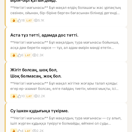
Бірін-бірі қатын дейді.
**Негізгі мағынасы** Бұл мақал елдің болашағы жас ұрпақтың
сөзінен, ойынан, бір-біріне берген бағасынан білінеді дегенді...
18
5.1K
LAT
Аста тұз тәтті, адамда дос тәтті.
**Негізгі мағынасы** Бұл мақалдың тура мағынасы бойынша,
асқа дәм беретін нәрсе — тұз, ал адам өмірін мәнді ететін
нәрс...
6
2.3K
LAT
Жігіт болсаң, шоқ бол,
Шоқ болмасаң, жоқ бол.
**Негізгі мағынасы** Бұл мақал жігітке жоғары талап қояды:
егер ер-азамат болсаң, елге пайдаң тиетін, мінезі мықты, ісі...
10
2.2K
LAT
Су ішкен құдығыңа түкірме.
**Негізгі мағынасы** Бұл мақалдың тура мағынасы — су алып,
ішіп жүрген құдыққа түкіруге болмайды, өйткені ол суды
ластай...
4
2.2K
LAT