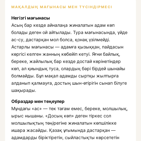
МАҚАЛДЫҢ МАҒЫНАСЫ МЕН ТҮСІНДІРМЕСІ
Негізгі мағынасы
Асың бар кезде айналаңа жиналатын адам көп
болады деген ой айтылады. Тура мағынасында, үйде
ас-су, дастарқан мол болса, қонақ үзілмейді.
Астарлы мағынасы — адамға қызыққан, пайдасын
көргісі келген жанның көбейіп кетуі. Яғни байлық,
береке, жайлылық бар кезде достай көрінетіндер
көп, ал қиындық туса, олардың бәрі бірдей шынайы
болмайды. Бұл мақал адамды сыртқы жылтырға
алданып қалмауға, достың шын-өтірігін сынап білуге
шақырады.
Образдар мен теңеулер
Мұндағы «ас» — тек тағам емес, береке, молшылық,
ырыс нышаны. «Досың көп» деген тіркес сол
молшылықтың төңірегіне жиналатын көпшілікке
ишара жасайды. Қазақ ұғымында дастарқан —
адамдарды біріктіретін, сыйластықты көрсететін