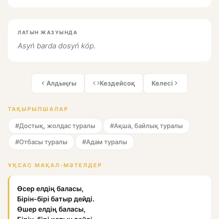
ЛАТЫН ЖАЗУЫНДА
Asyń barda dosyń kóp.
Алдыңғы
Кездейсоқ
Келесі
ТАҚЫРЫПШАЛАР
#Достық, жолдас туралы
#Ақша, байлық туралы
#Отбасы туралы
#Адам туралы
ҰҚСАС МАҚАЛ-МӘТЕЛДЕР
Өсер елдің баласы,
Бірін-бірі батыр дейді.
Өшер елдің баласы,