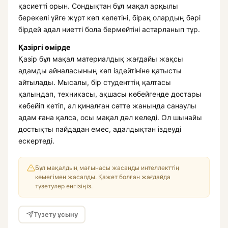
қасиетті орын. Сондықтан бұл мақал арқылы
берекелі үйге жұрт көп келетіні, бірақ олардың бәрі
бірдей адал ниетті бола бермейтіні астарланып тұр.
Қазіргі өмірде
Қазір бұл мақал материалдық жағдайы жақсы
адамды айналасының көп іздейтініне қатысты
айтылады. Мысалы, бір студенттің қалтасы
қалыңдап, техникасы, ақшасы көбейгенде достары
көбейіп кетіп, ал қиналған сәтте жанында санаулы
адам ғана қалса, осы мақал дәл келеді. Ол шынайы
достықты пайдадан емес, адалдықтан іздеуді
ескертеді.
Бұл мақалдың мағынасы жасанды интеллекттің
көмегімен жасалды. Қажет болған жағдайда
түзетулер енгізіңіз.
Түзету ұсыну